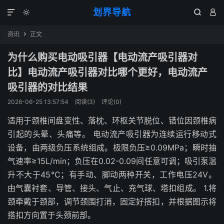
划界导航




资讯
正文

为什么购买电动吸引器【电动流产吸引器对
比】电动流产吸引器对比哪个更好，电动流产
吸引器的对比结果
2026-06-25 13:57:54
阅读(
3
)
评论(0)
适用于颈椎间盘变性、落枕、环枢关节脱位、错位因颈椎病
引起的头晕、头痛等。 电动流产吸引器为连续运行移动式
设备，由两级负压系统组成。极限负压≥0.09MPa；瞬时抽
气速率≥15L/min；负压在0.02-0.09间任意可调；吸引泵温
升不大于45℃；有手动、脚动两种开关，工作电压24V。
由气囊衬套、导管、接头、气止、充气球、塔扣组成。 1.将
颈牵戴于颈部，调节颈围打消，固定好搭扣，并根据图示将
搭扣方向置于头颈前部。