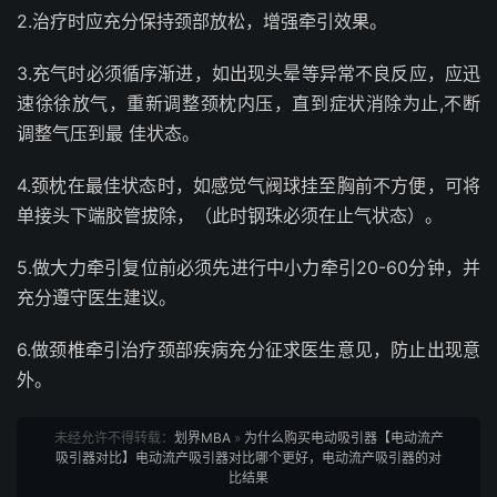
2.治疗时应充分保持颈部放松，增强牵引效果。
3.充气时必须循序渐进，如出现头晕等异常不良反应，应迅
速徐徐放气，重新调整颈枕内压，直到症状消除为止,不断
调整气压到最 佳状态。
4.颈枕在最佳状态时，如感觉气阀球挂至胸前不方便，可将
单接头下端胶管拔除，（此时钢珠必须在止气状态）。
5.做大力牵引复位前必须先进行中小力牵引20-60分钟，并
充分遵守医生建议。
6.做颈椎牵引治疗颈部疾病充分征求医生意见，防止出现意
外。
未经允许不得转载：
划界MBA
»
为什么购买电动吸引器【电动流产
吸引器对比】电动流产吸引器对比哪个更好，电动流产吸引器的对
比结果