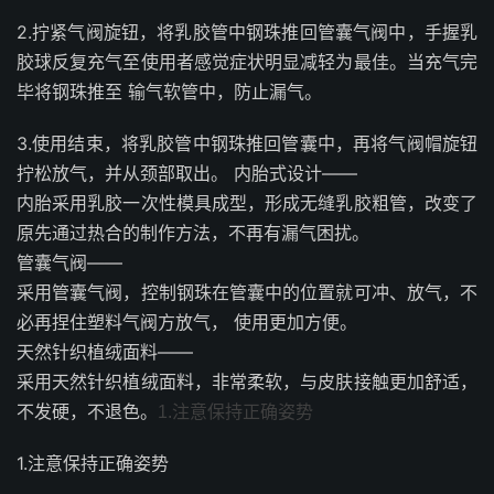
2.拧紧气阀旋钮，将乳胶管中钢珠推回管囊气阀中，手握乳
胶球反复充气至使用者感觉症状明显减轻为最佳。当充气完
毕将钢珠推至 输气软管中，防止漏气。
3.使用结束，将乳胶管中钢珠推回管囊中，再将气阀帽旋钮
拧松放气，并从颈部取出。 内胎式设计——
内胎采用乳胶一次性模具成型，形成无缝乳胶粗管，改变了
原先通过热合的制作方法，不再有漏气困扰。
管囊气阀——
采用管囊气阀，控制钢珠在管囊中的位置就可冲、放气，不
必再捏住塑料气阀方放气， 使用更加方便。
天然针织植绒面料——
采用天然针织植绒面料，非常柔软，与皮肤接触更加舒适，
不发硬，不退色。
1.注意保持正确姿势
1.注意保持正确姿势