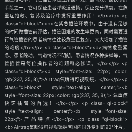
手段之一，它可保证患者呼吸道通畅，保证充分供氧，在危
重症抢救、复苏及治疗中发挥重要作用！</b></p> <p
class="ql-block"><b>在紧急插管环境中，由于没有足够
的时间做插管前评估，插管困难的发生率更高，同时需要进
行气管插管的患者病情往往较危重且复杂，大大增加了插管
的难度</b></p> <p class="ql-block"><b>病情危重紧
急、患者躁动，气道情况不明朗，患者情况多种多样等，气
管插管是每位操作者的难题和必修课。</b></p> <p
class="ql-block"><b style="font-size: 22px; color:
rgb(237, 35, 8);">Airtraq氧瞬得可视喉镜，</b></p><p
class="ql-block" style="text-align: center;"><b
style="font-size: 22px; color: rgb(237, 35, 8);"> 急重症
快速插管的首选！</b></p> <p class="ql-block"
style="text-align: center;"><b style="font-size:
22px;">产品特点</b></p> <p class="ql-block">
<b>Airtraq氧瞬得可视喉镜拥有国内国外专利的90°叶片，