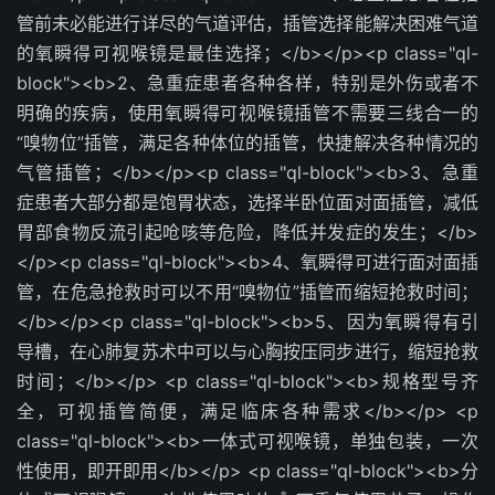
管前未必能进行详尽的气道评估，插管选择能解决困难气道
的氧瞬得可视喉镜是最佳选择；</b></p><p class="ql-
block"><b>2、急重症患者各种各样，特别是外伤或者不
明确的疾病，使用氧瞬得可视喉镜插管不需要三线合一的
“嗅物位”插管，满足各种体位的插管，快捷解决各种情况的
气管插管；</b></p><p class="ql-block"><b>3、急重
症患者大部分都是饱胃状态，选择半卧位面对面插管，减低
胃部食物反流引起呛咳等危险，降低并发症的发生；</b>
</p><p class="ql-block"><b>4、氧瞬得可进行面对面插
管，在危急抢救时可以不用“嗅物位”插管而缩短抢救时间；
</b></p><p class="ql-block"><b>5、因为氧瞬得有引
导槽，在心肺复苏术中可以与心胸按压同步进行，缩短抢救
时间；</b></p> <p class="ql-block"><b>规格型号齐
全，可视插管简便，满足临床各种需求</b></p> <p
class="ql-block"><b>一体式可视喉镜，单独包装，一次
性使用，即开即用</b></p> <p class="ql-block"><b>分