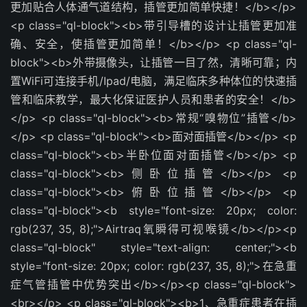
更加贴合人体通气道结构，插管更加简单快捷！</b></p>
<p class="ql-block"><b>带引导槽的设计让插管更加准
确、安全，使插管更加简单！</b></p> <p class="ql-
block"><b>外带摄像头，让插管一目了然，清晰可靠；内
置WiFi可连接手机/Ipad/电脑，满足临床多种体位的快速插
管和临床教学，最大化保证医护人员和患者的安全！</b>
</p> <p class="ql-block"><b>常规“嗅物位”插管</b>
</p> <p class="ql-block"><b>面对面插管</b></p> <p
class="ql-block"><b>半卧位面对面插管</b></p> <p
class="ql-block"><b>侧卧位插管</b></p> <p
class="ql-block"><b>俯卧位插管</b></p> <p
class="ql-block"><b style="font-size: 20px; color:
rgb(237, 35, 8);">Airtraq氧瞬得可视喉镜</b></p><p
class="ql-block" style="text-align: center;"><b
style="font-size: 20px; color: rgb(237, 35, 8);"> 在急重
症气管插管中优势突出</b></p><p class="ql-block">
<br></p> <p class="ql-block"><b>1、急重症患者在插