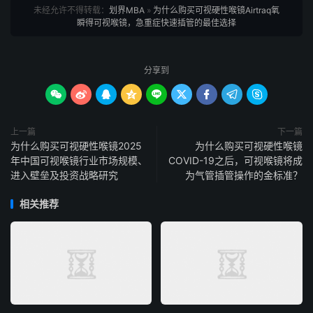
未经允许不得转载：
划界MBA
»
为什么购买可视硬性喉镜Airtraq氧
瞬得可视喉镜，急重症快速插管的最佳选择
分享到









上一篇
下一篇
为什么购买可视硬性喉镜2025
为什么购买可视硬性喉镜
年中国可视喉镜行业市场规模、
COVID-19之后，可视喉镜将成
进入壁垒及投资战略研究
为气管插管操作的金标准？
相关推荐