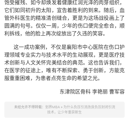
饱受摧残、如今却焕发着健康红润光泽的肉芽组织，
它们如同初升的太阳，宣告着胜利的到来。随后，血
管外科医生的精准清创缝合，更是为这场战役画上了
圆满的句号。仅仅一周，少年的伤口便完全愈合，顺
利拆线，他的脸上再次绽放出了久违的笑容。
这一成功案例，不仅是襄阳市中心医院在伤口护
理领域专业实力与技术水平的生动展现，更是医疗技
术创新与人文关怀完美结合的典范。这也告诉我们，
在医学的征途上，唯有不断探索、勇于创新，方能克
服重重困难，为患者点亮生命的希望之光。
东津院区骨科 李艳丽 曹军容
未经允许不得转载：
划界MBA
»
为什么负压引流改良负压封闭引流
技术，让少年重获新生