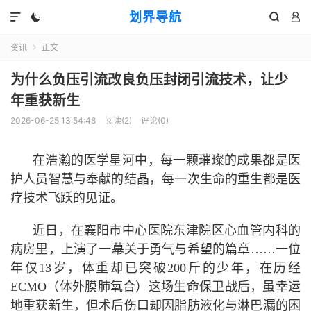
划界导航




资讯
正文

为什么负压引流改良负压封闭引流技术，让少
年重获新生
2026-06-25 13:54:48
阅读(
2
)
评论(0)
在浩瀚的医学星河中，每一颗璀璨的成果都是医
护人员智慧与奉献的结晶，每一次生命的重生都是医
疗技术飞跃的见证。
近日，在襄阳市中心医院东津院区心血管内科的
病房里，上演了一幕关于勇气与希望的篇章……一位
年仅13岁，体重却已突破200斤的少年，在历经
ECMO（体外膜肺氧合）这场生命保卫战后，虽幸运
地重获新生，但术后伤口却因脂肪液化与淋巴漏的困