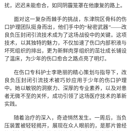
扰，迟迟未能愈合，如同阴霾笼罩在他康复的路上。
面对这一复杂而棘手的挑战，东津院区骨科的伤
口护理团队挺身而出，他们手中的“秘密武器”——改
良负压封闭引流技术成为了这场战役中的关键。这项
技术，以其独特的魅力，不仅加速了伤口内部积液与
坏死组织的排出，更为新鲜肉芽组织的茁壮成长铺设
了温床，为少年的伤口愈合之路点亮了明灯。
在伤口专科护士李艳丽的精心策划与指导下，改
良负压封闭引流技术被巧妙应用于少年的伤口护理
中。她以敏锐的洞察力、深厚的专业素养，以及对患
者无微不至的关怀，成功引领了这场医疗技术的革新
实践。
随着治疗的深入，奇迹悄然发生。一周后，当负
压装置被轻轻揭开，展现在众人眼前的，是那片曾经