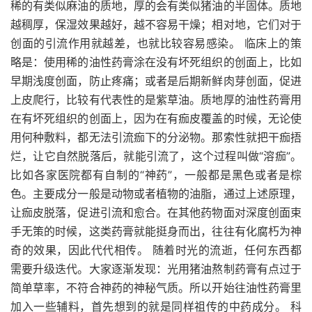
稀的有类似麻油的质地，厚的会有类似猪油的半固体。质地
越稠厚，保湿效果越好，越不容易干燥；相对地，它们对于
创面的引流作用就越差，也就比较容易感染。 临床上的策
略是：使用稀的油性药膏涂在没有坏死组织的创面上，比如
早期浅度创面，防止疼痛；或者是后期新鲜肉芽创面，促进
上皮爬行，比较有代表性的是紫草油。质地厚的油性药膏用
在有坏死组织的创面上，因为在有痂皮覆盖的时候，无论使
用何种敷料，都无法引流痂下的分泌物。那索性就把干痂捂
烂，让它自然脱落后，就能引流了，这个过程叫做“溶痂”。
比如各家医院都有自制的“神药”，一般都是黑色或者是棕
色。主要成分一般是动物或者植物的油脂，通过上述原理，
让痂皮脱落，促进引流和愈合。在其他药物面对深度创面束
手无策的时候，这类药膏就能挺身而出，往往有化腐朽为神
奇的效果，因此代代相传。 随着时光的流逝，任何东西都
需要升级迭代。大家逐渐发现：光用猪油熬制药膏有点过于
简单草率，不符合神药的神秘气质。所以开始往油性药膏里
加入一些辅料，首先想到的就是同样祖传的中药成分。 科