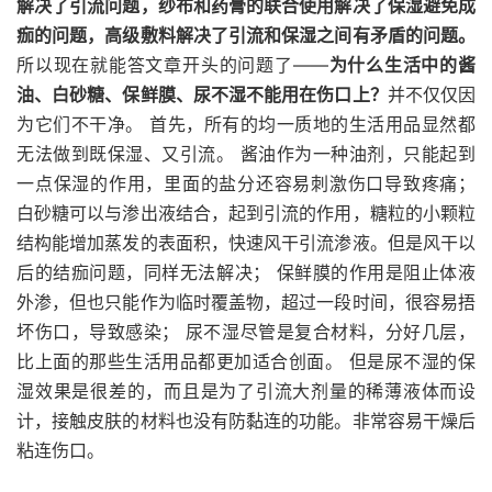
解决了引流问题，纱布和药膏的联合使用解决了保湿避免成
痂的问题，高级敷料解决了引流和保湿之间有矛盾的问题。
所以现在就能答文章开头的问题了——
为什么生活中的酱
油、白砂糖、保鲜膜、尿不湿不能用在伤口上？
并不仅仅因
为它们不干净。 首先，所有的均一质地的生活用品显然都
无法做到既保湿、又引流。 酱油作为一种油剂，只能起到
一点保湿的作用，里面的盐分还容易刺激伤口导致疼痛；
白砂糖可以与渗出液结合，起到引流的作用，糖粒的小颗粒
结构能增加蒸发的表面积，快速风干引流渗液。但是风干以
后的结痂问题，同样无法解决； 保鲜膜的作用是阻止体液
外渗，但也只能作为临时覆盖物，超过一段时间，很容易捂
坏伤口，导致感染； 尿不湿尽管是复合材料，分好几层，
比上面的那些生活用品都更加适合创面。 但是尿不湿的保
湿效果是很差的，而且是为了引流大剂量的稀薄液体而设
计，接触皮肤的材料也没有防黏连的功能。非常容易干燥后
粘连伤口。