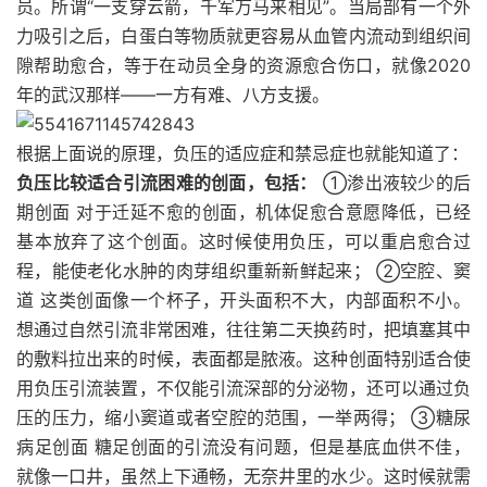
员。所谓“一支穿云箭，千军万马来相见”。当局部有一个外
力吸引之后，白蛋白等物质就更容易从血管内流动到组织间
隙帮助愈合，等于在动员全身的资源愈合伤口，就像2020
年的武汉那样——一方有难、八方支援。
根据上面说的原理，负压的适应症和禁忌症也就能知道了：
负压比较适合引流困难的创面，包括：
①渗出液较少的后
期创面 对于迁延不愈的创面，机体促愈合意愿降低，已经
基本放弃了这个创面。这时候使用负压，可以重启愈合过
程，能使老化水肿的肉芽组织重新新鲜起来； ②空腔、窦
道 这类创面像一个杯子，开头面积不大，内部面积不小。
想通过自然引流非常困难，往往第二天换药时，把填塞其中
的敷料拉出来的时候，表面都是脓液。这种创面特别适合使
用负压引流装置，不仅能引流深部的分泌物，还可以通过负
压的压力，缩小窦道或者空腔的范围，一举两得； ③糖尿
病足创面 糖足创面的引流没有问题，但是基底血供不佳，
就像一口井，虽然上下通畅，无奈井里的水少。这时候就需