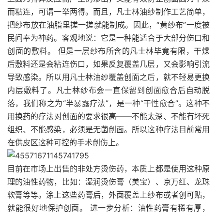
而粘连，可谓一举两得。而且，凡士林油纱制作工艺简单，
把纱布放在油脂里搓一搓就能制成。因此，“黄纱布”一度被
民间奉为神药。客观地说：它是一种能适合于大部分伤口和
创面的敷料。 但是一层纱布所含的凡士林毕竟有限，干燥
后敷料还是会粘连伤口，如果反复覆盖几层，又会影响引流
导致感染。所以用凡士林油纱覆盖创面之后，就不轻易更换
内层敷料了。凡士林纱布会一直保留到创面愈合后自动脱
落，我们称之为“半暴露疗法”，是一种“干性愈合”。这种不
用换药的疗法对创面的要求很高——不能太深、不能有坏死
组织、不能感染，必须是无菌创面。所以这种疗法目前常用
在供皮区这种可控的手术创伤上。
目前在市场上出售的非处方烫伤药，本质上都是使用这种原
理的油性药物，比如：湿润烫伤膏（美宝）、京万红、龙珠
软膏等等。涂上这些药膏后，外面覆盖上纱布或者创可贴，
就能很好地保护创面。 进一步分析：油性药膏有稀有厚，