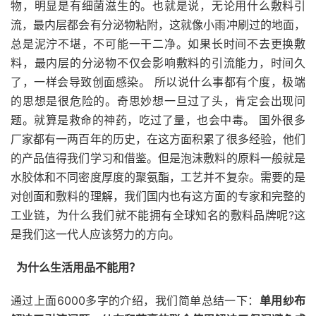
物，明显是有细菌滋生的。也就是说，无论用什么敷料引
流，最内层都会有分泌物粘附，这就像小雨冲刷过的地面，
总是泥泞不堪，不可能一干二净。如果长时间不去更换敷
料，最内层的分泌物不仅会影响敷料的引流能力，时间久
了，一样会导致创面感染。 所以说什么事都有个度，极端
的思想是很危险的。奇思妙想一旦过了头，肯定会出现问
题。就算是救命的神药，吃过了量，也会中毒。 国外很多
厂家都有一两百年的历史，在这方面积累了很多经验，他们
的产品值得我们学习和借鉴。但是泡沫敷料的原料一般就是
水胶体和不同密度厚度的聚氨酯，工艺并不复杂。需要的是
对创面和敷料的理解，我们国内也有这方面的专家和完整的
工业链，为什么我们就不能拥有全球知名的敷料品牌呢?这
是我们这一代人应该努力的方向。
为什么生活用品不能用？
通过上面6000多字的介绍，我们简单总结一下：
单用纱布