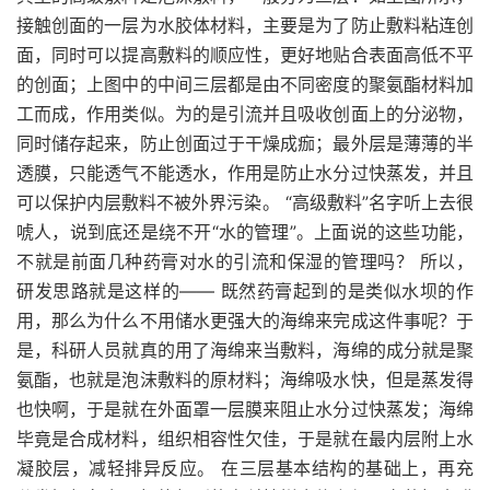
接触创面的一层为水胶体材料，主要是为了防止敷料粘连创
面，同时可以提高敷料的顺应性，更好地贴合表面高低不平
的创面；上图中的中间三层都是由不同密度的聚氨酯材料加
工而成，作用类似。为的是引流并且吸收创面上的分泌物，
同时储存起来，防止创面过于干燥成痂；最外层是薄薄的半
透膜，只能透气不能透水，作用是防止水分过快蒸发，并且
可以保护内层敷料不被外界污染。 “高级敷料”名字听上去很
唬人，说到底还是绕不开“水的管理”。上面说的这些功能，
不就是前面几种药膏对水的引流和保湿的管理吗？ 所以，
研发思路就是这样的—— 既然药膏起到的是类似水坝的作
用，那么为什么不用储水更强大的海绵来完成这件事呢？于
是，科研人员就真的用了海绵来当敷料，海绵的成分就是聚
氨酯，也就是泡沫敷料的原材料；海绵吸水快，但是蒸发得
也快啊，于是就在外面罩一层膜来阻止水分过快蒸发；海绵
毕竟是合成材料，组织相容性欠佳，于是就在最内层附上水
凝胶层，减轻排异反应。 在三层基本结构的基础上，再充