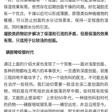
一样，任何策略都有一个限度。因为凝胶不可能涂得很厚，
保湿效果有限，依然存在后期创面干燥的问题。好在凝胶还
有一个优点，干燥以后可以形成薄膜，原理类似种植植物的
暖棚，可以防止创面的水分过快蒸发，保持一定程度的湿
润，同时兼顾水分的引流。
凝胶类药物初步解决了保湿和引流的矛盾，但是保湿的效果
有限，只适用于比较浅的创面。
磺胺嘧啶银时代
通过上面的介绍大家也发现了一个现象——面对浅度创面，
各种药物都吆五喝六的本事很大；一旦遇到深度创面，就推
三阻四地不敢动手了。作为一个烧伤科的医生，不可能总是
在治疗一些轻伤。我们迫切需要一款适合深二度创面的药
物，特别是在坏死组织尚未脱落的早中期，如何既有效保
湿，又能防止感染呢？ 上世纪60年代，一种烧伤科划时代
的药物——磺胺嘧啶银乳膏——横空出世，并且沿用至今。
据说这个药第一次引进中国的时候，配方和样品是通过专机