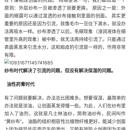
在干燥粘连创面的问题。 再顺便说一句，我们都知道一个
原则：外层纱布一旦被渗透了就要更换。 原因之一是：外
面的细菌可以通过湿透的纱布接触到里面的创面。 其实更
重要的原因还是因为引流，就像毛巾一旦往下滴水，就没办
法再吸水一样。纱布渗透了以后，毛细现象（浸润液体在细
管里升高的现象）被中断，就无法再持续引流了。只能通过
表面蒸发来引流水分，这和痂皮的引流是一样的，作用非常
有限。
纱布时代解决了引流的问题，但没有解决保湿的问题。
油性药膏时代
有了问题就要解决，办法总比困难多。想要保湿，最简单的
办法就是涂油，让创面蒸发得慢一些。为此，人们在纱布里
加入了油剂，这就是凡士林油纱，简称油纱布，民间叫作
“黄纱布”。 油脂的组织相容性比植物纤维更好，能减少创面
上因为排异反应而产生的渗出，又能有效防止创面因为干燥