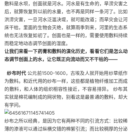
敷料是水坝，创面就是河水。河水是有生命的，旱涝灾害之
后，就算恢复到以前的水量，也不再是同样一条河了。比如
洪涝灾害，一旦河水泛滥决堤，就可能改道；而旱灾会让河
床干枯，里面的生物会灭绝，就算雨季到来，河里的生态系
统也无法恢复如初了。创面也是一样的，需要使用敷料持续
而稳定地动态调节创面的湿度。
让我们来看一下药膏和敷料的演化历史，看看它们是怎么动
态调节创面上的水，让它既正向流动而又不干枯的——
纱布时代
公元前1500-1600，古埃及人就开始用纱草纸作
为敷料。和近代用的纱布一样，这些都是植物纤维加工而成
的敷料，和人体的组织相容性接近，不容易排异。 纱布其
实就是棉花编制成的网状物，别看这是最普通的敷料，却大
有学问。
纱布之所以经典，是因为它有两种不同的引流方式：比较稀
薄的渗液可以通过纵横交错的棉絮引流；而比较稠厚的分泌