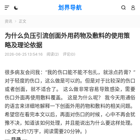
划界导航




资讯
正文

为什么负压引流创面外用药物及敷料的使用策
略及理论依据
2026-06-25 13:54:16
阅读(
2
)
评论(0)
很多病友会问我：“我的伤口能不能不包扎，就涂点药膏？”
对于轻度的伤口，这么做是可以的。但是对于比较深的伤口
或者创面，就不适合了。 这么做非常容易导致感染，需要
伤口外面再使用敷料覆盖。 这是为什么呢？ 我今天用通俗
的语言来详细地解释一下创面外用药物和敷料的相关问题。
希望您在看完本文以后，再面对伤口的时候，心中不再会犹
豫不决，知道该如何处理，并且能说出为什么要这样处理。
(全文大约1万字，阅读需要20分钟。)
— 目录 —