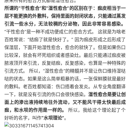
原来所有的愈合方式都是湿性愈合。
所谓的“干性愈合”和“湿性愈合”的区别在于：痂皮相当于一
层不能更换的外敷料，保持里面的封闭状态，只能通过蒸发
引流一些水分，无法较稠的分泌物，因此非常容易感染。
“干性愈合”是一种不成功便成仁的愈合方式。 这就是为啥老
百姓常说：“结痂了就是快好了。” 因为痂皮形成之后形成了
保湿层，下面开始湿性愈合，愈合的就快了。但是如果伤口
比较深，就会有坏死组织或者感染灶。最后只能通过痂皮被
脓液顶开来引流，反复结痂，反复感染，也算是一种特殊的
引流方式。 所以，“湿性愈合”的精髓并不是让伤口维持湿哒
哒的状态。如果是这么简单粗暴的话，一张保鲜膜就是最好
的敷料。老百姓都知道：伤口捂着会发炎。从专业角度翻译
一下，就是没有引流的伤口会很快感染。
湿性愈合是要让创
面上的渗出液持续地往外流动，又不能风干得太快最后成
痂，和水坝的作用是一样的。
所以，我给这个理论起了个
好听的名字，叫作
“
水坝理论”
。