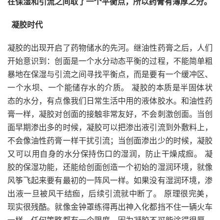
在保湿和引流之间取了一个平衡点，所以药膏有薄厚之分。
凝胶时代
凝胶的出现开启了药物储水的先河。继油性药膏之后，人们
开始意识到：创面是一个水分动态平衡的过程，不能简单粗
暴地在保湿与引流之间寻找平衡点，而是要有一个缓冲区、
一个水坝、一个能储存水的介质。 凝胶的本质是半固体状
态的水分，有点像我们日常生活中用的液体胶水。和油性药
膏一样，凝胶对创面的接触非常友好，不会刺激创面。当创
面早期渗出多的时候，凝胶可以把渗出液引流到外敷料上，
不会像油性药膏一样干扰引流；当创面渗出少的时候，凝胶
又可以用自身的水分保持伤口的湿润，防止干燥成痂。 凝
胶的保湿功能，还能给创面创造一个初始的湿润环境，就像
风筝飞起来要有最初的一阵风一样。如果没有湿润环境，渗
出液一旦被风干结痂，后续引流就中断了。 原理很完美，
现实很残酷。就像金钟罩练得再出神入化都挡不住一辆火车