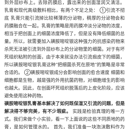
到外层纱布上。去除药膜后，露出来的创面湿润又清洁。
乳膏和现代高级敷料相比，有两个不足之处： ①引流不彻
底 乳膏只能引流掉比较稀薄的分泌物，稠厚的分泌物会和
药膜融合在一起。乳膏的策略是用药膜冲淡分泌物的浓度，
相当于把创面上的细菌浓度降低了，但是没有降低细菌的总
量。所以，就需要加入磺胺嘧啶银这种强力的抗感染药物来
杀死无法被引流到外层纱布上的分泌物里的细菌。对于有坏
死组织粘附的创面，由于本来就没办法引流痂皮下的细菌，
所以磺胺嘧啶银乳膏这种“把细菌杀死在原地”的策略是非常
合适的。 ②磺胺嘧啶银成分会影响创面的愈合速度 细菌和
细胞都是生物，越是强的外用抗菌药物，对细胞增生的影响
也越大。因此，在创面坏死组织脱落后的上皮化阶段，应该
避免使用这种药物。
磺胺嘧啶银乳膏基本解决了如何既保湿又引流的问题，但是
解决得不够完美，有不少瑕疵。
实践是检验真理的唯一方
式。我们来做个小实验，看一下上面说的这些不同质地的药
膏，是如何管理水的。 首先，我们准备一块泡沫敷料作为