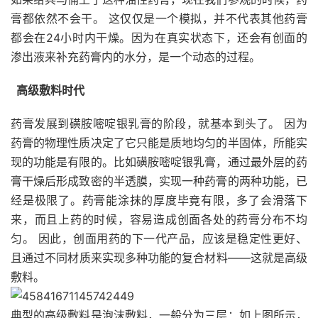
膏都依然不会干。 这仅仅是一个模拟，并不代表其他药膏
都会在24小时内干燥。因为在真实状态下，还会有创面的
渗出液来补充药膏内的水分，是一个动态的过程。
高级敷料时代
药膏发展到磺胺嘧啶银乳膏的阶段，就基本到头了。 因为
药膏的物理性质决定了它只能是质地均匀的半固体，所能实
现的功能是有限的。比如磺胺嘧啶银乳膏，通过最外层的药
膏干燥后形成致密的半透膜，实现一种药膏的两种功能，已
经是极限了。药膏能涂抹的厚度毕竟有限，多了会滑落下
来，而且上药的时候，容易造成创面各处的药膏分布不均
匀。 因此，创面用药的下一代产品，应该是稳定性更好、
且通过不同材质来实现多种功能的复合材料——这就是高级
敷料。
典型的高级敷料是泡沫敷料，一般分为三层：如上图所示，