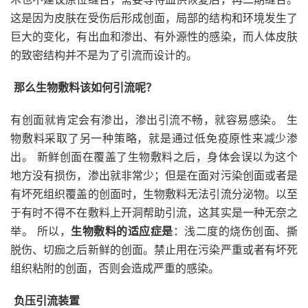
这是因为皮肤在受伤后形成创面，局部的结构和环境发生了
巨大的变化，有出血和渗出、有外源性的感染，而人体皮肤
的致密结构并不是为了引流而设计的。
那么生物敷料该如何引流呢？
有创面就肯定会有渗出，渗出引流不畅，就容易感染。 生
物敷料采取了另一种策略，就是通过低免疫原性来减少渗
出。 新鲜创面在覆盖了生物敷料之后，身体会误以为这个
地方没有损伤，渗出就非常少；但是在面对污染创面或者是
有坏死组织覆盖的创面时，生物敷料无法引流分泌物。以至
于有时不得不在敷料上开洞帮助引流，这其实是一种无奈之
举。 所以，
生物敷料的适应症是
：浅二度的烧伤创面、撕
脱伤、切痂之后新鲜的创面。禁止用在污染严重或者有坏死
组织粘附的创面，否则会造成严重的感染。
负压引流装置