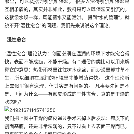
哪里，可以概括为引流和保湿。 很多人觉得引流和保湿是
互相矛盾的，其实并非如此，敷料是可以既保湿又引流的。
这就像水坝一样，既能蓄水又能泄洪。 提到“水的管理”，就
绕不开“湿性愈合”的问题，我们先来说说这个理论。
湿性愈合
“湿性愈合”理论认为：创面必须在湿润的环境下才能愈合得
快，表面不能成痂，不能干燥。有个通俗的类比可以用来解
释它的意思：热带雨林里往往树木茂盛，而沙漠里却寸草不
生，所以细胞在湿润的环境里才能增殖得快。 这个理论听
上去似乎很有道理，但其实是有问题的。 凡事要先问是不
是，再问为什么——有痂皮形成的干性愈合，真的是干燥的
状态吗?
我们把上图中干燥的痂皮通过手术去掉以后发现：痂皮下的
创面基底，还是非常湿润的，只不过看上去表面干燥而已。