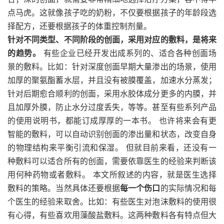
点马虎。这就像孩子吃的奶粉，不仅要根据孩子的年龄段选
择配方，还要根据孩子的体重控制剂量。
针对不同类型、不同阶段的创面，采用对应的敷料，是将来
的趋势。
有些企业已经开发出成系列的、适合各种创面场
景的敷料。比如：针对深度创面早期大量渗出的场景，使用
加厚的聚氨酯蓄水层，并且没有被膜覆盖，加速水分蒸发；
针对后期愈合顺利的创面，采用水胶体成分更多的内膜，并
且加厚外膜，防止水分过度丢失，等等。甚至有些系列产品
的使用说明书，都能订成厚厚的一本书。 也许将来会有更
智能的敷料，可以自动识别创面的渗出量和状态，改变自身
的物理结构来平衡引流和保湿。 但就目前来看，还没有一
种敷料可以适合所有的创面，需要依靠医生的经验来判断该
用何种药物或者敷料。 本文所叙述的内容，就是医生选择
敷料的策略。当然具体还要根据
每一个伤口
的实际情况和每
个医生的经验来取舍。比如：有些医生对泡沫敷料的使用很
有心得，有些喜欢用藻酸盐敷料。这两种敷料各有特点但大