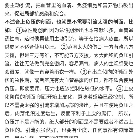
要主动引流，把血管里的血清、免疫细胞和营养物质吸出
来，促进局部抗感染和愈合。
不适合上负压的创面，也就是不需要引流太强的创面，比
如：
①急性期创面 因为急性期渗出也本来就很多，血管通
透性高，这时候再使用主动引流，等于在给病人放血，所以
供皮区不适合使用负压。 ②范围太大的伤口 一方有难八方
支援，但是三方有难，不可能五方支援。太大面积的负压引
流，往往无法做到完全密闭，容易漏气，病人的主观感受也
会很差，就像一直穿着雨衣一样。 ③有出血倾向的创面 外
伤的急性期，或者基底有大血管暴露的伤口，都不适合使用
负压。即使要用，压力也应该控制在较低的水平。 ④上皮
化阶段的创面 创面开始上皮化，意味着感染已经控制，所
以不需要太强的引流来增加局部的渗出。并且在使用负压之
后，肉芽组织过度增生，反而不利于上皮的爬行。 所以，
负压并不是万能的，绝大部分的创面是不需要或者不适合上
负压的。引流强虽然好，也要有个度，任何事都有边际效