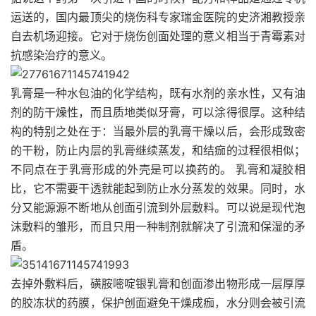
运送的，国内最顶尖的烧伤科专家瑞金医院的史济湘教授亲
自去机场迎接。它对于烧伤创面处理的意义相当于青霉素对
抗感染治疗的意义。
乳膏是一种水包油的化学结构，既有水剂的亲水性，又有油
剂的防干燥性，而且质地类似牙膏，可以涂得很厚。这种结
构的特别之处在于：当最外层的乳膏干燥以后，会形成致密
的干粉，防止内层的乳膏继续蒸发，和结痂的过程很相似；
不同点在于乳膏形成的外壳是可以换药的。 乳膏和凝胶相
比，它不需要干透就能起到防止水分蒸发的效果。同时，水
分又能源源不断地从创面引流到外层敷料。可以说是现代泡
沫敷料的雏形，而且只用一种制剂就解决了引流和保湿的矛
盾。
去掉外敷料后，磺胺嘧啶银乳膏和创面渗出物形成一层厚厚
的胶冻状的药膜，保护创面避免干燥成痂，水分则会被引流