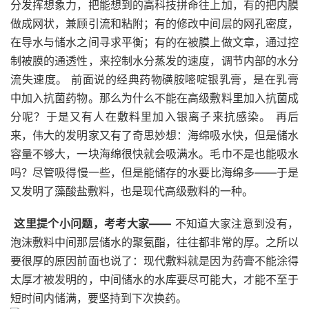
分发挥想象力，把能想到的高科技拼命往上加，有的把内膜
做成网状，兼顾引流和粘附；有的修改中间层的网孔密度，
在导水与储水之间寻求平衡；有的在被膜上做文章，通过控
制被膜的通透性，来控制水分蒸发的速度，调节内部的水分
流失速度。 前面说的经典药物磺胺嘧啶银乳膏，是在乳膏
中加入抗菌药物。那么为什么不能在高级敷料里加入抗菌成
分呢？于是又有人在敷料里加入银离子来抗感染。 再后
来，伟大的发明家又有了奇思妙想：海绵吸水快，但是储水
容量不够大，一块海绵很快就会吸满水。毛巾不是也能吸水
吗？尽管吸得慢一些，但是能储存的水要比海绵多——于是
又发明了藻酸盐敷料，也是现代高级敷料的一种。
这里提个小问题，考考大家——
不知道大家注意到没有，
泡沫敷料中间那层储水的聚氨酯，往往都非常的厚。之所以
要很厚的原因前面也说了：现代敷料就是因为药膏不能涂得
太厚才被发明的，中间储水的水库要尽可能大，才能不至于
短时间内储满，要坚持到下次换药。