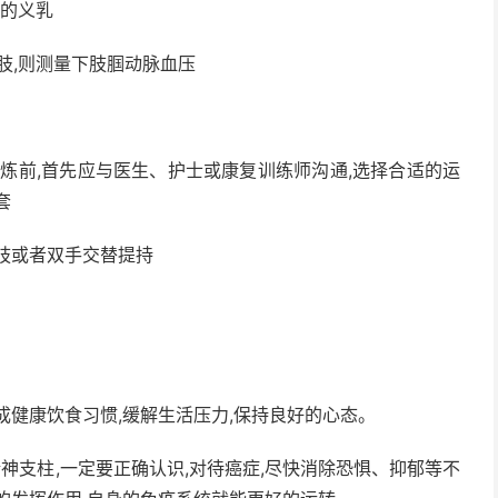
量的义乳
肢,则测量下肢腘动脉血压
锻炼前,首先应与医生、护士或康复训练师沟通,选择合适的运
套
上肢或者双手交替提持
成健康饮食习惯,缓解生活压力,保持良好的心态。
精神支柱,一定要正确认识,对待癌症,尽快消除恐惧、抑郁等不