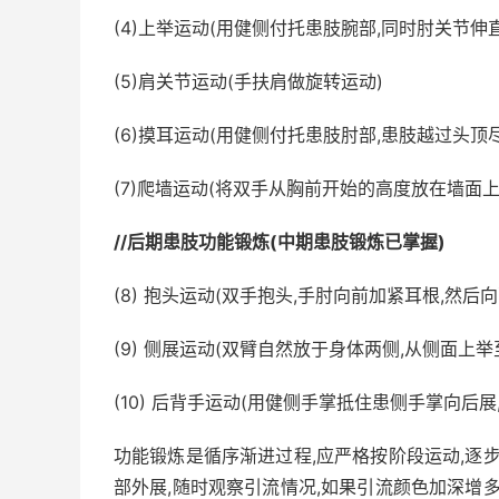
(4)上举运动(用健侧付托患肢腕部,同时肘关节伸
(5)肩关节运动(手扶肩做旋转运动)
(6)摸耳运动(用健侧付托患肢肘部,患肢越过头顶
(7)爬墙运动(将双手从胸前开始的高度放在墙面
//后期患肢功能锻炼(中期患肢锻炼已掌握)
(8) 抱头运动(双手抱头,手肘向前加紧耳根,然后
(9) 侧展运动(双臂自然放于身体两侧,从侧面上
(10) 后背手运动(用健侧手掌抵住患侧手掌向后展
功能锻炼是循序渐进过程,应严格按阶段运动,逐
部外展,随时观察引流情况,如果引流颜色加深增