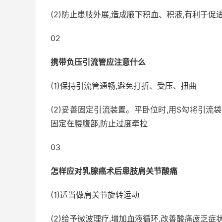
(2)防止患肢外展,造成腋下积血、积液,有利于促
02
携带负压引流管应注意什么
(1)保持引流管通畅,避免打折、受压、扭曲
(2)妥善固定引流装置。平卧位时,用S勾将引流
固定在腰腹部,防止过度牵拉
03
怎样应对乳腺癌术后患肢肩关节酸痛
(1)适当做肩关节旋转运动
(2)给予微波理疗,增加血液循环,改善酸痛疲乏症