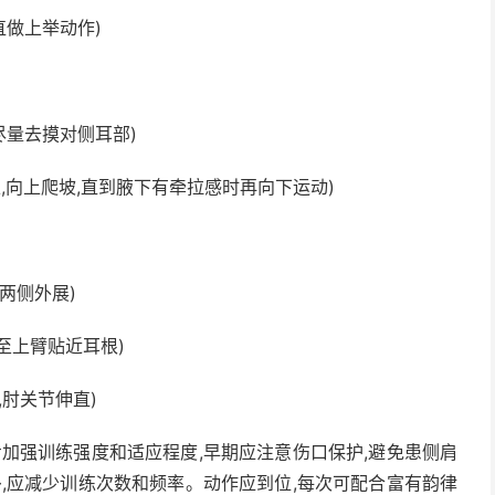
直做上举动作)
尽量去摸对侧耳部)
上,向上爬坡,直到腋下有牵拉感时再向下运动)
向两侧外展)
举至上臂贴近耳根)
,肘关节伸直)
步加强训练强度和适应程度,早期应注意伤口保护,避免患侧肩
多,应减少训练次数和频率。动作应到位,每次可配合富有韵律