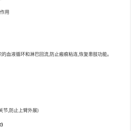
的作用
的血液循环和淋巴回流,防止瘢痕粘连,恢复患肢功能。
关节,防止上臂外展)
)