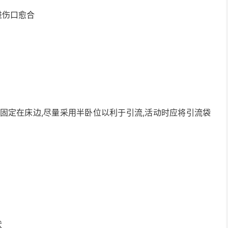
进伤口愈合
袋固定在床边,尽量采用半卧位以利于引流,活动时应将引流袋
状