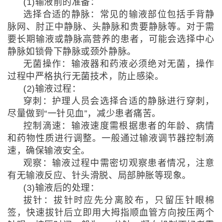
(1)输液前的准备：
选择合适的静脉
：常见的输液部位包括手背静
脉网、肘正中静脉、头静脉和贵要静脉等。对于需
要长期输液或静脉高营养的患者，可能会选择中心
静脉如锁骨下静脉或颈外静脉。
无菌操作：输液器和药液必须绝对无菌，操作
过程中严格执行无菌技术，防止感染。
(2)输液过程：
穿刺：护理人员会选择合适的静脉进行穿刺，
尽量做到“一针见血”，减少患者痛苦。
控制滴速：输液速度需根据患者的年龄、病情
和药物性质进行调整。一般通过输液调节器控制滴
速，确保输液安全。
观察：输液过程中需密切观察患者情况，注意
有无输液反应、针头滑脱、局部肿胀等现象。
(3)输液后的处理：
拔针：拔针时应先分离胶布，只留压针眼棉
签，快速拔针后立即用大拇指顺血管方向按压两个