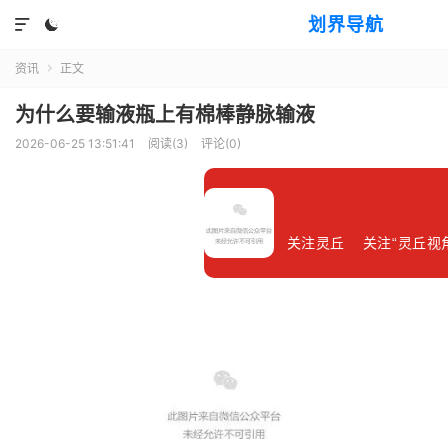
划界导航


资讯
正文

为什么要输液瓶上有棉棒静脉输液
2026-06-25 13:51:41
阅读(
3
)
评论(0)
关注灵丘 关注“灵丘视