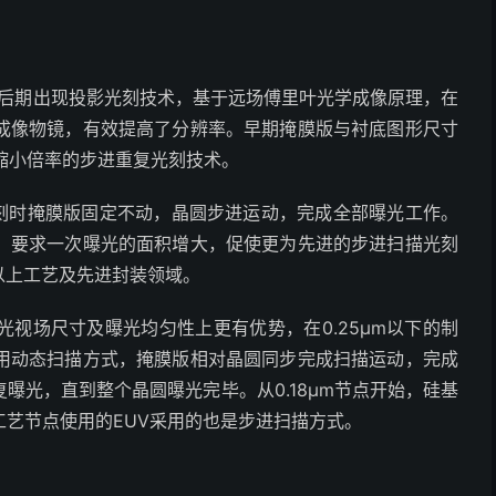
代中后期出现投影光刻技术，基于远场傅里叶光学成像原理，在
成像物镜，有效提高了分辨率。早期掩膜版与衬底图形尺寸
了缩小倍率的步进重复光刻技术。
刻时掩膜版固定不动，晶圆步进运动，完成全部曝光工作。
，要求一次曝光的面积增大，促使更为先进的步进扫描光刻
m以上工艺及先进封装领域。
光视场尺寸及曝光均匀性上更有优势，在0.25μm以下的制
用动态扫描方式，掩膜版相对晶圆同步完成扫描运动，完成
曝光，直到整个晶圆曝光完毕。从0.18μm节点开始，硅基
工艺节点使用的EUV采用的也是步进扫描方式。