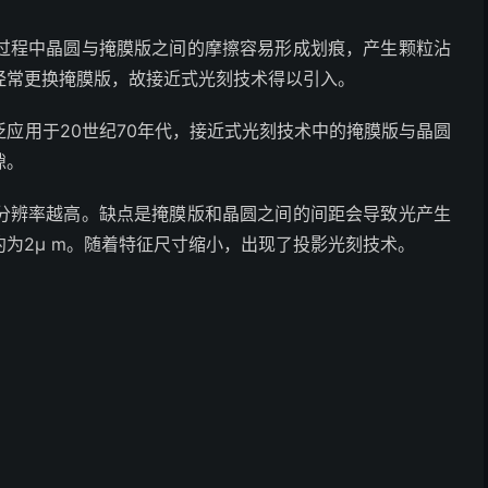
过程中晶圆与掩膜版之间的摩擦容易形成划痕，产生颗粒沾
经常更换掩膜版，故接近式光刻技术得以引入。
泛应用于20世纪70年代，接近式光刻技术中的掩膜版与晶圆
隙。
分辨率越高。缺点是掩膜版和晶圆之间的间距会导致光产生
为2μ m。随着特征尺寸缩小，出现了投影光刻技术。