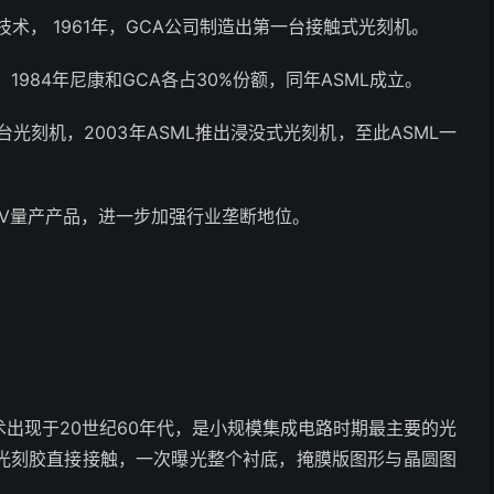
术， 1961年，GCA公司制造出第一台接触式光刻机。
1984年尼康和GCA各占30%份额，同年ASML成立。
台光刻机，2003年ASML推出浸没式光刻机，至此ASML一
EUV量产产品，进一步加强行业垄断地位。
术出现于20世纪60年代，是小规模集成电路时期最主要的光
光刻胶直接接触，一次曝光整个衬底，掩膜版图形与晶圆图