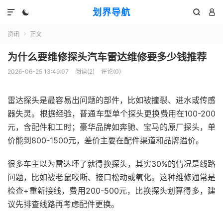
划界导航




资讯
正文

为什么要维修探头汽车雷达维修要多少钱推荐
2026-06-25 13:49:07
阅读(
2
)
评论(0)
雷达探头是最容易出问题的部件，比如被撞裂、进水或传感
器失灵。根据经验，普通车型单个探头更换费用在100-200
元，含配件和工时；豪华品牌如奔驰、宝马的原厂探头，单
价能到800-1500元，差价主要在配件渠道和品牌溢价。
很多车主以为雷达坏了就得换探头，其实30%的情况是线路
问题，比如被老鼠咬断、接口松动或氧化。这种维修通常是
检查+重新接线，费用200-500元，比换探头划算得多，建
议先排查线路再考虑配件更换。