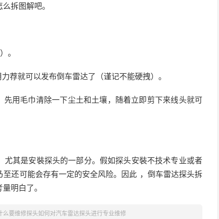
怎么拆图解吧。
端）。
用力荐就可以发布倒车雷达了（谨记不能硬拽）。
线。先用毛巾清除一下尘土和土壤，随着立即剪下来线头就可
，尤其是安裝探头的一部分。假如探头安裝不技术专业或者
乃至还可能会存有一定的安全风险。因此 ，倒车雷达探头拆
考量明白了。
什么要维修探头如何对汽车雷达探头进行专业维修