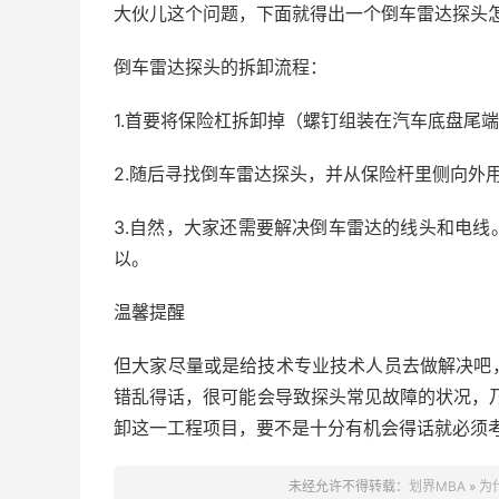
大伙儿这个问题，下面就得出一个倒车雷达探头
倒车雷达探头的拆卸流程：
1.首要将保险杠拆卸掉（螺钉组装在汽车底盘尾
2.随后寻找倒车雷达探头，并从保险杆里侧向外
3.自然，大家还需要解决倒车雷达的线头和电
以。
温馨提醒
但大家尽量或是给技术专业技术人员去做解决吧
错乱得话，很可能会导致探头常见故障的状况，
卸这一工程项目，要不是十分有机会得话就必须
未经允许不得转载：
划界MBA
»
为