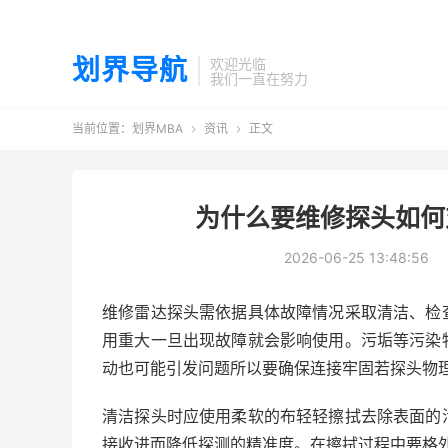
划界导航
欢迎光临
我们一直在努力
当前位置：
划界MBA
资讯
正文


为什么要维修探头如何
2026-06-25 13:48:56
维修雷达探头需依据具体故障情况采取清洁、检
用重大一旦出现故障就会影响使用。污垢等污染
动也可能引发问题所以要确保连接牢固若探头物
清洁探头时应使用柔软的布轻轻擦拭去除表面的
接收进而降低探测的精准度。在擦拭过程中要格