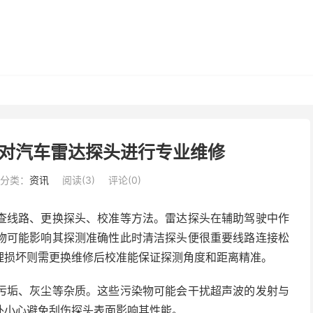
对汽车雷达探头进行专业维修
分类：
资讯
阅读(
3
)
评论(0)
查线路、更换探头、校准等方法。雷达探头在辅助驾驶中作
物可能影响其探测准确性此时清洁探头便很重要线路连接松
理损坏则需更换维修后校准能保证探测角度和距离精准。
污垢、灰尘等杂质。这些污染物可能会干扰超声波的发射与
外小心避免刮伤探头表面影响其性能。