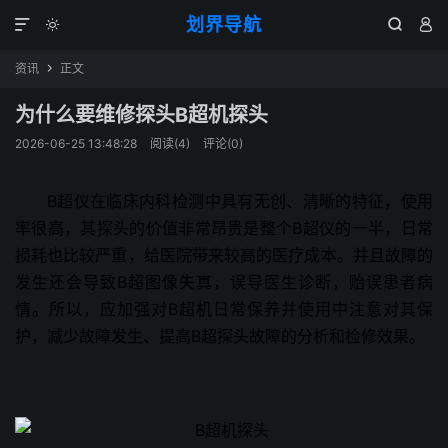
划界导航




资讯
正文

为什么要维修探头B超机探头
2026-06-25 13:48:28
阅读(
4
)
评论(0)
B超仪在临床内科检测中具有无创、清晰的特征，使用
率很高，其探头的价值非常昂贵是整个B超仪的一半，日常
损耗也比较严重，给医院带来较高的医疗成本。并且故障的
发生还会导致B超图像失真，误导医生诊断，贻误患者病
情。所以，应加强对B超机日常保养并使用中注意对其保
护，减少故障发生、提高B超探头故障的分析和检修效果。