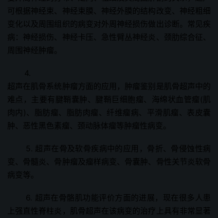
可根据神经束、神经束膜、神经外膜的结构改变、神经粗细
变化以及周围组织的病变对外周神经损伤做出诊断。常见疾
病：神经损伤、神经卡压、急性臂丛神经炎、颈肋综合征、
周围神经肿瘤。
4.
超声在肌骨系统肿瘤方面的应用，肿瘤鉴别是肌骨超声中的
难点，主要有腱鞘囊肿、腱鞘巨细胞瘤、海绵状血管瘤(肌
肉内)、脂肪瘤、脂肪肉瘤、纤维瘤病、平滑肌瘤、表皮囊
肿、恶性黑色素瘤、颈动脉体瘤等肿瘤性病变。
5. 超声在骨及软骨疾病中的应用，骨折、骨侵蚀性病
变、骨髓炎、骨肿瘤及瘤样病变、骨囊肿、骨性关节炎软骨
病变等。
6. 超声在骨骼肌功能评价方面的进展，现在很多人患
上强直性脊柱炎，肌骨超声在该病变的治疗上具有非常显著