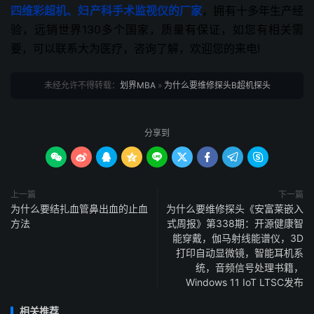
四维彩超机、妇产科手术监视仪的厂家
，拥有十多年生产经
验，远销世界130多个国家，质量有保证，如您有相关需
要，可以联系大为医疗，咨询了解，欢迎您的来电!
未经允许不得转载：
划界MBA
»
为什么要维修探头B超机探头
分享到









上一篇
下一篇
为什么要结扎血管鼻出血的止血
为什么要维修探头《安富莱嵌入
方法
式周报》第338期：开源健康智
能穿戴，伽马射线能谱仪，3D
打印自动显微镜，智能耳机系
统，音频信号处理书籍，
Windows 11 IoT LTSC发布
相关推荐