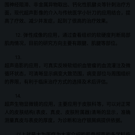
围神经阻滞、非金属异物取出、钙化性肌腱炎等针刺治疗方
面，现代超声影像的介入与传统医学小针刀的应用结合，提
高了疗效、减少并发症，起到了很高的治疗效果。
12. 弹性成像的应用，通过查看组织的软硬度判断局部
肌肉情况，目前的研究方向主要有跟腱、肌腱等部位。
13.
超声造影的应用，可真实反映软组织血管瘤的血流灌注及微
循环状态，可清晰显示病变大致范围，病变部位与周围组织
的界限，有利于临床治疗方式的选择及术后评估。
14.
超声生物显微镜的应用，主要应用于皮肤科等，可以对正常
人的皮肤结构(表皮、真皮、皮肤附属器)清晰的显示，准确
测量真皮与表皮的厚度，为诊断和治疗银屑病提供依据。
以上就是大为医疗为大家介绍的肌骨超声的
多学科临