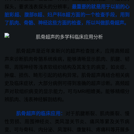
探头，要求浅表探头的分辨率，
最重要的就是用于以前的
心
脏彩超
、腹部B超、
妇产科B超
方面的一个检查手段，用到
了肌肉、骨骼、神经这些方面的检查，所以叫做肌骨超声。
肌骨超声是近年来新兴的超声检查技术，应用高频超
声来诊断肌肉骨骼系统疾病，能够清晰显示肌肉、肌腱、韧
带、周围神经等浅表软组织结构及其发生的病变，如炎症、
肿瘤、损伤、畸形引起的结构异常。肌骨超声再结合相关病
史及临床症状，大部分病例可得到准确的超声诊断。高频超
声对软组织病变的显示能力，可与MRI相媲美。能够精细分
辨肌肉、浅表神经解剖结构。
肌骨超声的临床应用：
对于肌腱断裂、肌肉撕裂、慢
性劳损、周围神经炎、类风湿关节炎、痛风等累及关节病
变、可与骨科、内分泌、风湿科、康复科、疼痛科等开展多