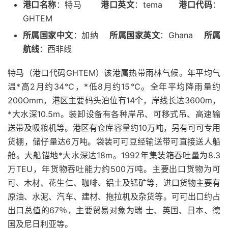
港口名称
：特马
港口英文
：tema
港口代码
：
GHTEM
所属国家中文
：加纳
所属国家英文
：Ghana
所属
航线
：西非线
特马（港口代码GHTEM）该港属热带雨林气候。年平均气
温*高2月约34℃，*低8月约15℃。全年平均降雨量约
200Omm，港区主要码头泊位有14个，岸线长达3600m，
*大水深10.5m。装卸设备有各种岸吊、可移式吊、高速输
送带及吸粮机等。港区有仓库容量约10万吨，另有可可专用
货棚，储仔量达6万吨。袋装可可豆经输送带可直接送人船
舱。大船锚地*大水深达18m。1992年集装箱吞吐量为8.3
万TEU，年货物吞吐能力约500万吨。主要出口货物为可
可、木材、花生仁、咖啡、铝土及锰矿等，进口货物主要有
原油、水泥、汽车、建材、拖拉机及杂货等。可可出口约占
出口总值的67％，主要贸易对象为瑞 士、英国、日本、德
国及尼日利亚等。