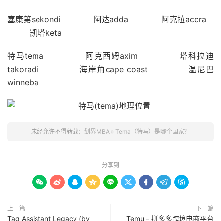
塞康第sekondi 阿达adda 阿克拉accra
凯塔keta
特马tema 阿克西姆axim 塔科拉迪
takoradi 海岸角cape coast 温尼巴
winneba
未经允许不得转载：
划界MBA
»
Tema（特马）是哪个国家？
分享到









上一篇
下一篇
Tag Assistant Legacy (by
Temu – 拼多多跨境电商平台