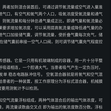
，两者加到混合装嚣后，可通过调节氧流量或空气进入量准
进气口，有空气和氧气两个人口，吸氧浓度受氧流量和通气
，则氧流量和每分钟总通气量成正比，即通气量和氧流量必
果要求增加氧浓度，可以采用提高氧流量或降低通气量的办
进气口加接储气囊，调节氧流量，使折叠气囊每次充气，储
如在储气囊前串接一空气人口阀，则可调节储气囊充气程度控
传感器。它是一只用有机玻璃制成的容器，用一片十分平整
呼吸道相连，一个腔通大气。当患者吸气产生一定负压时，
发单 稳态电路脉冲信号。 空氧混合器就是将氧气和空气混
给患者的一种装置，按工作原理分为浮标式混合器，机械膜
度要用测氧计予以检测。
和空气流量浮标组成，两种气体混合后的输出气体浓度，可
量，两流量读数曲交叉点 即为输出的氧浓度数百分数。浮标