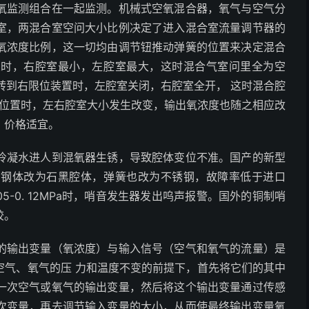
氧监测组合在一起监测。机械式空氧混合器，氧气与空气分
室，两混合室空问大小比例决定了进入混合室流量调节器的
氧浓度比例，这一切均由调节钮推动弹簧的位置来决定混合
置时，右腔室最小，左腔室最大，这时混合气室问里全为空
旋转到右限位装置时，左腔室关闭，右腔室全开， 这时混合腔
一位置时，左右腔室大小发生改变，输出氧浓度也随之相应改
，价格适宜。
冷凝水进人到混氧器生锈，导致腔体变位不准。国产的新型
由钢体改为石黑腔体，弹簧也改为不锈钢，故障率低于进口
-0. 12MPa时，哨音发生器发出呜声报警。国外的铜制哨
胶。
的输出变量（氧浓度）与输入信号（空气和氧气的流量）是
空气、氧气的压 力和温度不变的前提下，首先将它们的其中
一次空气或氧气的输出变量，然后将这个输出变量通过传感
次变量，再去调节输入变量的大小，从而使最终输出变量氧