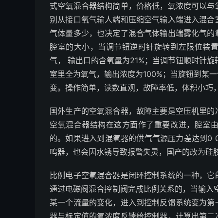
式空氧混合器结构简单，价格低，氧浓度可以与
别从接口氧气输人端和压缩空气输入端进入混合
气体量多少，也决定了混合气体输出端雾化气的
腔室的大小，当调节钮逆时针旋转到左限位装
气， 输出口的含氧量为21%；当调节钮顺时针
室里全为氧气，输出浓度为100%；当旋钮到某
变。操作简单，读数直观，故障率低，体积小巧
国外生产的空氧混合器，故障主要是空压机里的
空氧混合器结构在这方面作了重要改进，腔室
的。如果进入到混氧器的供气气源压力差达到0 05
呜器，也会因水锈导致报警失灵，国产的改为硅
比例电子空氧混合器是闭环控制系统的一种，它
通过电磁阀混合控制阀完成比例关系的，当输入
某一个流量的变化，进入到控制反馈系统变为第
器与标定值的氧浓度反馈给控制器，计算出第二