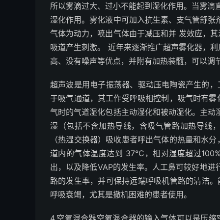
所以雾滴过大、过小不能起到湿化作用。当雾滴直
湿化作用。雾化液中可加入抗生素、支气管舒张
气体为动力，喷出气体由于减压和并 发效应，
吸道产生刺激。 近年来逐渐推广超声雾化器，
高、没有噪声等优点，并附有加热装髓，可以调
超声波是用电子振荡器、驱动压电陶瓷产生的，工作频
于吸气通道，其工作受呼吸相控制，吸气时有雾
气时的气道湿化包括主动湿化和被动湿化。主动
湿（包括不含加热导线，含吸气管路加热导线
（热湿交换器）吸收患者呼出气体的热量和水分
道内的气体温度达到 37℃，相对湿度超过10
出，以及降低VAP的发生率。人工鼻可较好地进
路的发生率，并可保持远端呼吸机管路的清洁。
呼吸衰竭，尤其是撤机困难的患者使用。
4.空氧混合器空氧混合器的输入气体可以是压缩