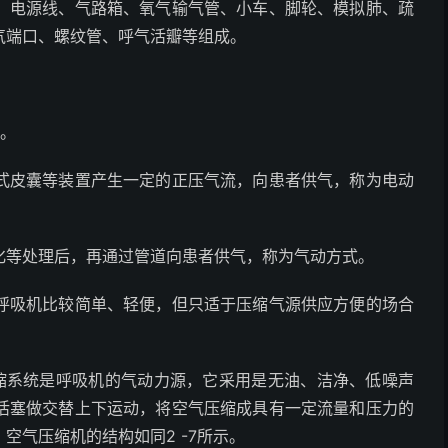
臂、电源线、气路箱、氧气输气管、小车、脚轮、模拟肺、疏
气端口、螺纹管、呼气活瓣等组成。
种。
式皮囊等装置产生一定的正压气流，向患者供气，称为电动
化等处理后，再通过管道向患者供气，称为气动方式。
呼吸机比较简单、轻便，但只适于压缩气源供应方便的场合
压缩系统是呼吸机的气动力源，它采用是无油、洁净、低噪声
活塞做交替上下运动，将空气压缩成具有一定流量和压力的
空气压缩机的结构如同2 -7所示。