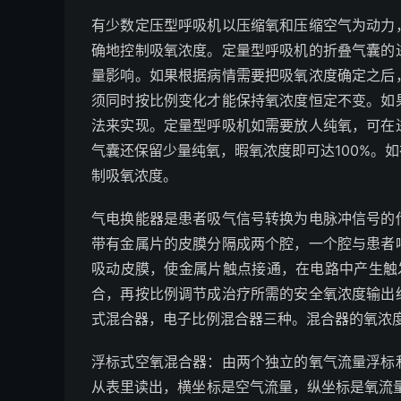
有少数定压型呼吸机以压缩氧和压缩空气为动力
确地控制吸氧浓度。定量型呼吸机的折叠气囊的
量影响。如果根据病情需要把吸氧浓度确定之后
须同时按比例变化才能保持氧浓度恒定不变。如
法来实现。定量型呼吸机如需要放人纯氧，可在
气囊还保留少量纯氧，暇氧浓度即可达100%。
制吸氧浓度。
气电换能器是患者吸气信号转换为电脉冲信号的
带有金属片的皮膜分隔成两个腔，一个腔与患者
吸动皮膜，使金属片触点接通，在电路中产生触
合，再按比例调节成治疗所需的安全氧浓度输出
式混合器，电子比例混合器三种。混合器的氧浓
浮标式空氧混合器：由两个独立的氧气流量浮标
从表里读出，横坐标是空气流量，纵坐标是氧流