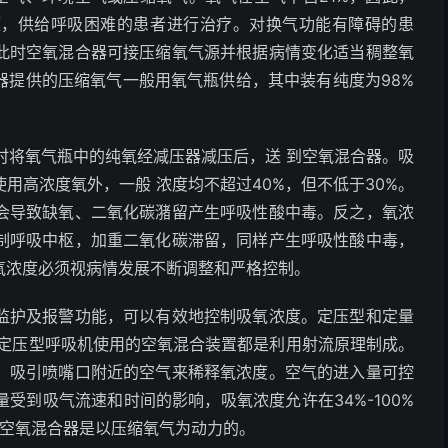
源，供给呼吸困难的患者进行治疗。对换气功能有障碍的患
此时空氧混合器可接压缩氧气源并根据病情变化适当稠整氧
器提供的压缩氧气一般用氧气瓶供给，其中装有纯度为98%
，使用时将氧气瓶中的纯氧经减压器减压后，送 到空氧混合器。吸
用高浓度氧外，一般 浓度均不超过40%，但不低于30%。
会导致缺氧、二氧化碳潴留产生呼吸性酸中毒。反之，氧浓
制呼吸中枢，加重二氧化碳滞留，同样产生呼吸性酸中毒，
氧浓度必须视病情发展不断调整和严格控制。
监护及报警功能，可以有效地控制吸氧浓度。定压型和定量
数定压型呼吸机使用的空氧混合装置都是利用射流原理制成。
，吸引喷嘴口附近的空气来稀释氧浓度。空气的进入量可控
受到吸气流速和时间的影响，吸氧浓度允许在34%-100%
述空氧混合器是以压缩氧气为动力的。