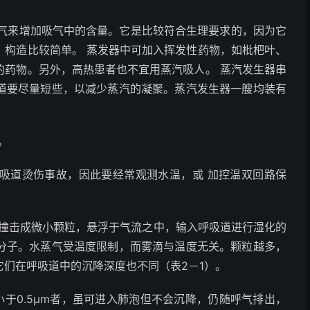
蒸气来增加吸气中的含量。它是比较符合生理要求的，因为它
，构造比较简单。 蒸发器中可加入挥发性药物，如枇杷叶、
的药物。另外，高热患者也不宜用蒸汽吸人。 蒸汽发生器串
道要尽量短些，以减少蒸汽的凝聚。蒸汽发生器一艘均装有
。
吸道烫伤事故，因此要经常观测水温，或 加控温双回路保
滴撞击成微小颗粒，悬浮于气流之中，输入呼吸道进行湿化的
分子。水蒸气受温度限制，而雾滴与温度无关。颗粒越多，
们在呼吸道中的沉降深度也不同（表2－1）。
小于0.5μm者，虽可进入肺泡但不会沉降，仍随呼气排出，