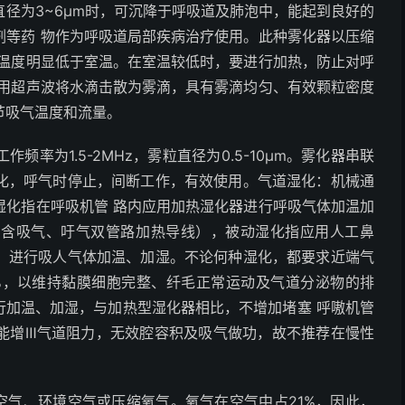
径为3~6μm时，可沉降于呼吸道及肺泡中，能起到良好的
剂等药 物作为呼吸道局部疾病治疗使用。此种雾化器以压缩
其温度明显低于室温。在室温较低时，要进行加热，防止对呼
利用超声波将水滴击散为雾滴，具有雾滴均匀、有效颗粒密度
节吸气温度和流量。
率为1.5-2MHz，雾粒直径为0.5-10μm。雾化器串联
化，呼气时停止，间断工作，有效使用。气道湿化：机械通
湿化指在呼吸机管 路内应用加热湿化器进行呼吸气体加温加
，含吸气、吁气双管路加热导线），被动湿化指应用人工鼻
，进行吸人气体加温、加湿。不论何种湿化，都要求近端气
0%，以维持黏膜细胞完整、纤毛正常运动及气道分泌物的排
行加温、加湿，与加热型湿化器相比，不增加堵塞 呼嗷机管
能增Ⅲ气道阻力，无效腔容积及吸气做功，故不推荐在慢性
空气、环境空气或压缩氧气。氧气在空气中占21%，因此，