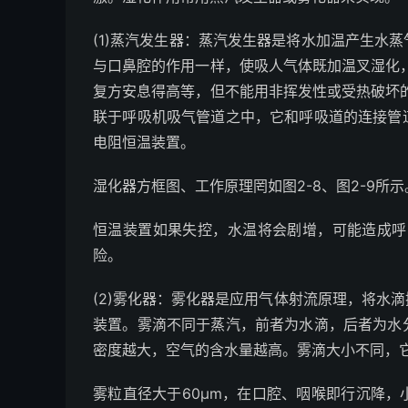
(1)蒸汽发生器：蒸汽发生器是将水加温产生水
与口鼻腔的作用一样，使吸人气体既加温叉湿化
复方安息得高等，但不能用非挥发性或受热破坏
联于呼吸机吸气管道之中，它和呼吸道的连接管
电阻恒温装置。
湿化器方框图、工作原理罔如图2-8、图2-9所示
恒温装置如果失控，水温将会剧增，可能造成呼
险。
(2)雾化器：雾化器是应用气体射流原理，将水
装置。雾滴不同于蒸汽，前者为水滴，后者为水
密度越大，空气的含水量越高。雾滴大小不同，它
雾粒直径大于60μm，在口腔、咽喉即行沉降，