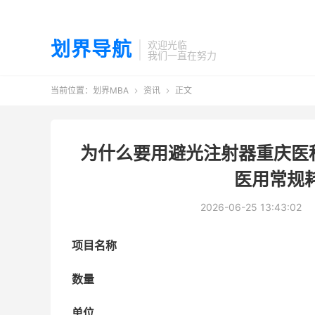
划界导航
欢迎光临
我们一直在努力
当前位置：
划界MBA
资讯
正文


为什么要用避光注射器重庆医
医用常规耗
2026-06-25 13:43:02
项目名称
数量
单位