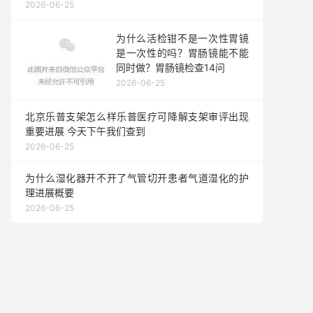
TJBD-2024-A-306)竞争性磋商公告
2026-06-25
为什么活检钳不是一次性胃镜
是一次性的吗？胃肠镜能不能
同时做？胃肠镜检查14问
2026-06-25
北京乐普支架怎么样乐普医疗可降解支架审评出现
重要进展 今天下午我们查到
2026-06-25
为什么湿化器开不开了气管切开患者气道湿化的护
理进展概要
2026-06-25