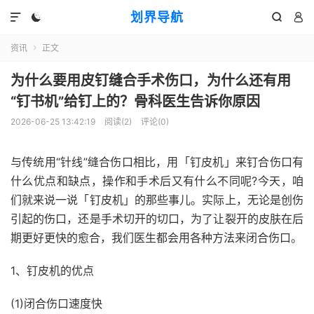
划界导航




资讯
正文

为什么要用皮钉缝合手术伤口，为什么还有用
“钉书机”给钉上的？骨科医生告诉你原因
2026-06-25 13:42:19
阅读(
2
)
评论(0)
与传统用“针线”缝合伤口相比，用「钉皮机」来钉合伤口有
什么优点和缺点，操作和手术后又有什么不同呢?今天，咱
们就来说一说「钉皮机」的那些事儿。实际上，无论是创伤
引起的伤口，还是手术切开的切口，为了让裂开的皮肤在后
期更好更快的愈合，我们医生都会用各种方法来闭合伤口。
1、钉皮机的优点
(1)闭合伤口速度快