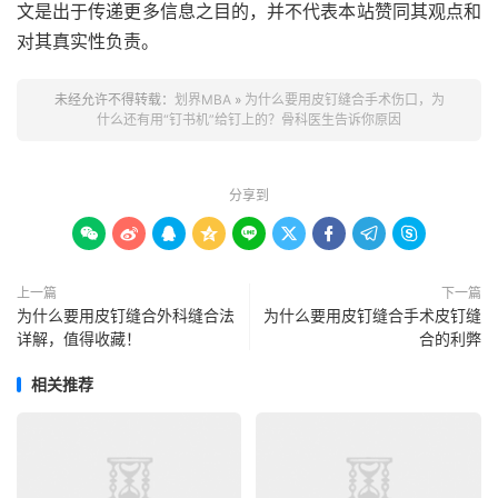
文是出于传递更多信息之目的，并不代表本站赞同其观点和
对其真实性负责。
未经允许不得转载：
划界MBA
»
为什么要用皮钉缝合手术伤口，为
什么还有用“钉书机”给钉上的？骨科医生告诉你原因
分享到









上一篇
下一篇
为什么要用皮钉缝合外科缝合法
为什么要用皮钉缝合手术皮钉缝
详解，值得收藏！
合的利弊
相关推荐