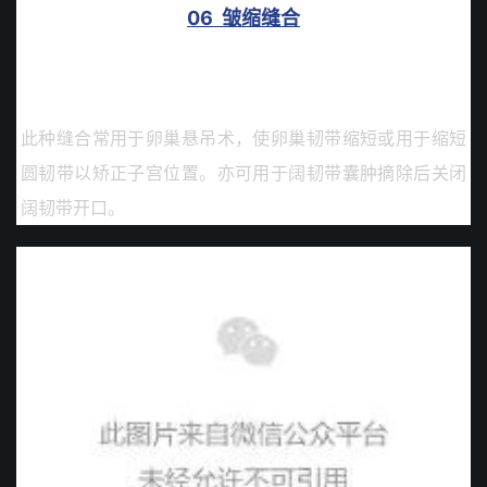
06 皱缩缝合
此种缝合常用于卵巢悬吊术，使卵巢韧带缩短或用于缩短
圆韧带以矫正子宫位置。亦可用于阔韧带囊肿摘除后关闭
阔韧带开口。