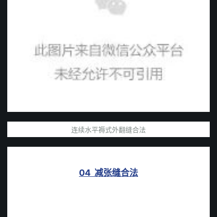
连续水平褥式外翻缝合法
04 减张缝合法