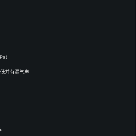
Pa）
偏低并有漏气声
器