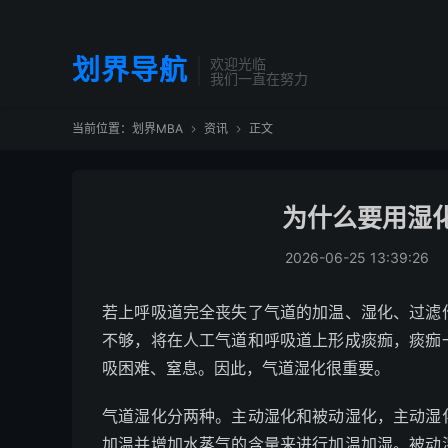
划界导航
欢迎光临
我们一直在努力
当前位置：
划界MBA
资讯
正文


为什么要用湿
2026-06-25 13:39:26
若上呼吸道完全丧失了气道的加温、湿化、过滤
不够，将在人工气道和呼吸道上形成痰痂，痰痂
吸困难、窒息。因此，气道湿化很重要。
气道湿化分两种。主动湿化和被动湿化，主动湿
加温并增加水蒸气的含量来进行加温加湿。被动