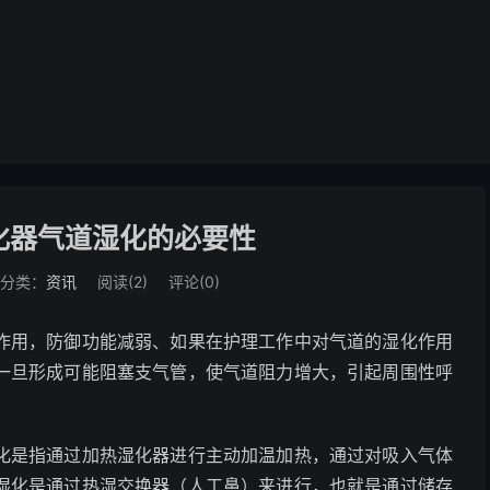
化器气道湿化的必要性
分类：
资讯
阅读(
2
)
评论(0)
作用，防御功能减弱、如果在护理工作中对气道的湿化作用
一旦形成可能阻塞支气管，使气道阻力增大，引起周围性呼
化是指通过加热湿化器进行主动加温加热，通过对吸入气体
湿化是通过热湿交换器（人工鼻）来进行，也就是通过储存