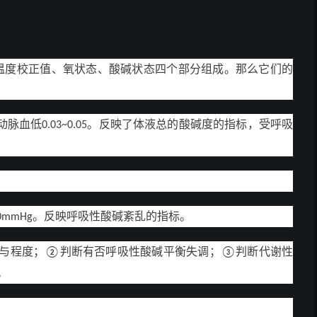
温度校正值、氧状态、酸碱状态四个部分组成。那么
它们的
动脉血低
。反映了体液总的酸碱度的指标，受呼吸
0.03~0.05
。反映呼吸性酸碱紊乱的指标。
0mmHg
与程度；
判断有否呼吸性酸碱平衡失调；
判断代谢性
②
③
。