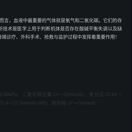
而言，血液中最重要的气体就是氧气和二氧化碳。它们的存
析技术是医学上用于判断机体是否存在酸碱平衡失调以及缺
衰竭诊疗、外科手术、抢救与监护过程中发挥着重要作用！
5.98kPa
、二氧化碳总量
:24
～
32mmol/L
、氧分压
:10.64
～
21.4
～
27.3mmol/L(AB)
、剩余碱
:-3
～
+3mmol/L