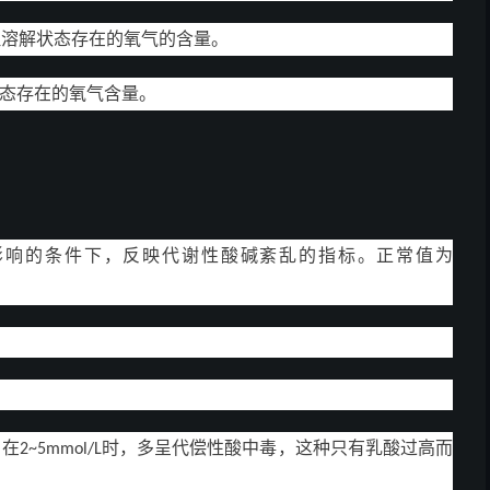
理溶解状态存在的氧气的含量。
态存在的氧气含量。
影响的条件下，反映代谢性酸碱紊乱的指标。正常值为
，在
时，多呈代偿性酸中毒，这种只有乳酸过高而
2~5mmol/L