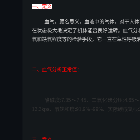
一、定义
血气，顾名思义，血液中的气体，对于人体
在状态极大地决定了机体能否良好运转。血气分
氧和缺氧程度等的检验手段，它一直在急性呼吸
二、血气分析正常值：
酸碱度
:7.35
～
7.45
、二氧化碳分压
:4.65
～
13.3kpa
、氧饱和度
:91.9%~99%
、实际碳酸氢根
:
三、意义