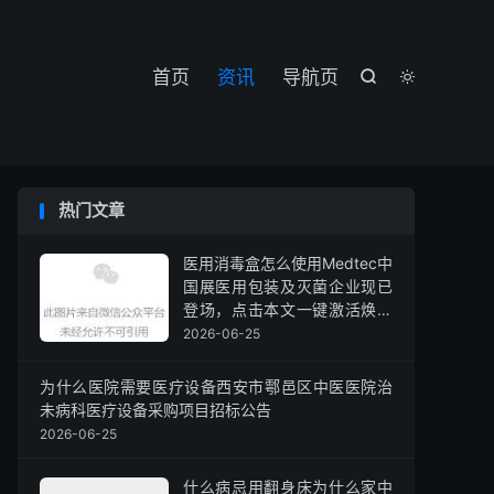

首页
资讯
导航页


热门文章
医用消毒盒怎么使用Medtec中
国展医用包装及灭菌企业现已
登场，点击本文一键激活焕新
展品（一）
2026-06-25
为什么医院需要医疗设备西安市鄠邑区中医医院治
未病科医疗设备采购项目招标公告
2026-06-25
什么病忌用翻身床为什么家中