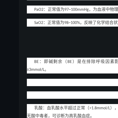
：正常值为
，为血液中物
PaO2
97~100mmHg
：正常值为
，反映了化学结合状
SaO2
98~100%
：即碱剩余（
）是在排除呼吸因素
BE
BE
。
±3mmol/L
乳酸：血乳酸水平超过正常（
）
>1.8mmol/L
无酸中毒者，可诊断为高乳酸血症。