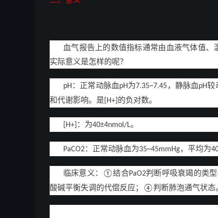
血气报告上的数值指标通常由血液气体值、
实际
意义是怎样的呢？
：正常动脉血
为
，静脉血
较
pH
pH
7.35~7.45
pH
和代谢影响。是
的负对数。
[H+]
：为
。
[H+]
40±4nmol/L
：正常动脉血为
，平均为
PaCO2
35~45mmHg
4
临床意义：
结合
判断呼吸衰竭的类型
①
PaO2
酸碱平衡失调的代偿反应；
判断肺泡通气状态
④