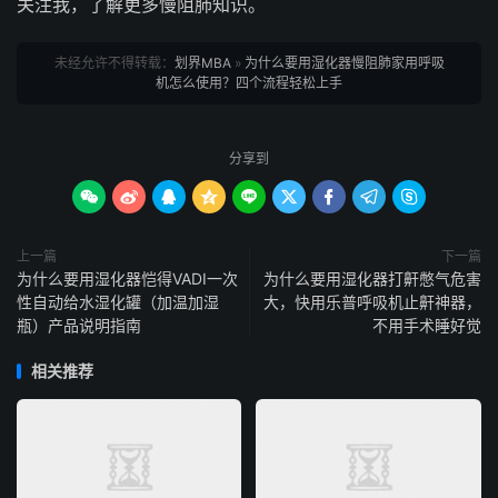
关注我，了解更多慢阻肺知识。
未经允许不得转载：
划界MBA
»
为什么要用湿化器慢阻肺家用呼吸
机怎么使用？四个流程轻松上手
分享到









上一篇
下一篇
为什么要用湿化器恺得VADI一次
为什么要用湿化器打鼾憋气危害
性自动给水湿化罐（加温加湿
大，快用乐普呼吸机止鼾神器，
瓶）产品说明指南
不用手术睡好觉
相关推荐