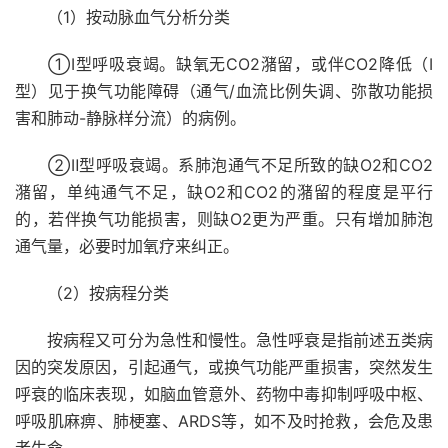
（1）按动脉血气分析分类
①Ⅰ型呼吸衰竭。缺氧无CO2潴留，或伴CO2降低（Ⅰ
型）见于换气功能障碍（通气/血流比例失调、弥散功能损
害和肺动-静脉样分流）的病例。
②Ⅱ型呼吸衰竭。系肺泡通气不足所致的缺O2和CO2
潴留，单纯通气不足，缺O2和CO2的潴留的程度是平行
的，若伴换气功能损害，则缺O2更为严重。只有增加肺泡
通气量，必要时加氧疗来纠正。
（2）按病程分类
按病程又可分为急性和慢性。急性呼衰是指前述五类病
因的突发原因，引起通气，或换气功能严重损害，突然发生
呼衰的临床表现，如脑血管意外、药物中毒抑制呼吸中枢、
呼吸肌麻痹、肺梗塞、ARDS等，如不及时抢救，会危及患