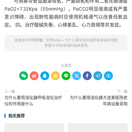
可用鼻导管或面罩吸氧，严重缺氧和伴有二氧化碳潴留
PaO2<7.32Kpa（55mmHg），PaCO2明显增高或有严重
意识障碍，出现肺性脑病时应使用机械通气以改善低氧血
症。 四。治疗酸碱失衡、心律紊乱、心力衰竭等并发症。
未经允许不得转载：
划界MBA
»
为什么要用湿化器呼吸衰竭护理观
察要点 呼吸衰竭的临床表现
分享到









上一篇
下一篇
为什么要用湿化器呼吸湿化治疗
为什么要用湿化器大连某医院老
仪的作用是什么
年病设备采购
相关推荐