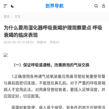
划界导航




资讯
正文

为什么要用湿化器呼吸衰竭护理观察要点 呼吸
衰竭的临床表现
2026-06-25 13:38:32
阅读(
4
)
评论(0)
（一）保证呼吸道通畅，改善肺泡的气体交换
1.正确使用各种通气给氧装量应用鼻导管给氧要使导瞥
与鼻前庭密切连接，不能放在鼻孔前。对于严重的呼吸衰竭
病人不宜用此法。对用鼻导管给氧者，要插入足够深度，并
应固定好，切忌脱落。
面罩给氧简便，病人易于接受。有条件的地方可使用活