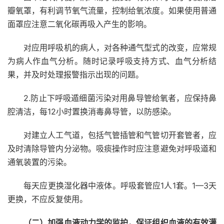
瓣氧罩，有利调节氧气流量，控制给氧浓度。如果使用普通
面罩应注意二氧化碳再吸入产生的影响。
对应用呼吸机的病人，对各种通气型式的改变，应常规
为病人作血气分析。随时记录呼吸支持方式、血气分析结
果，并及时处理报警指示出现的问题。
2.防止下呼吸遁细菌污染对用鼻导管给氧者，应保持鼻
腔清洁，每12小时置换消毒鼻导管，以防感染。
对建立人工气道，包括气管插管和气管切开套管者，应
及时清除导管内分泌物。吸痰操作时应注意避免对呼吸道和
通氧装置的污染。
每天应更换湿化器中液体。呼吸套管应1人1套。1—3天
更换，不应反复使用。
（二）加强血液动力学的监护，保证组织血液的有效灌