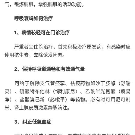
气，锻炼膈肌，增强膈肌的活动功能。
呼吸衰竭如何治疗
1、病情较轻可在门诊治疗
严重者宜住院治疗，首先积极治疗原发病，有感染时应
使用抗生素，去除诱发因素。
2、保持呼吸道通畅和有效通气量
可给于解除支气管痉挛、祛痰药物如沙丁胺醇（舒喘
灵）、硫酸特布他林（博利康尼）、乙酰半光氨酸（痰易
净）、盐酸溴己新（必嗽平）等药物。必有时可用尼可刹
米、肾上腺皮质激素静脉滴注。
3、纠正低氧血症