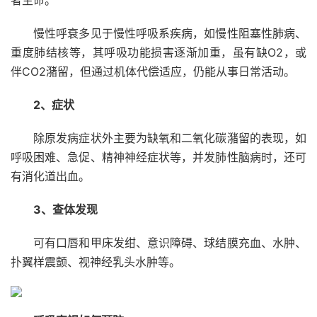
者生命。
慢性呼衰多见于慢性呼吸系疾病，如慢性阻塞性肺病、
重度肺结核等，其呼吸功能损害逐渐加重，虽有缺O2，或
伴CO2潴留，但通过机体代偿适应，仍能从事日常活动。
2、症状
除原发病症状外主要为缺氧和二氧化碳潴留的表现，如
呼吸困难、急促、精神神经症状等，并发肺性脑病时，还可
有消化道出血。
3、查体发现
可有口唇和甲床发绀、意识障碍、球结膜充血、水肿、
扑翼样震颤、视神经乳头水肿等。