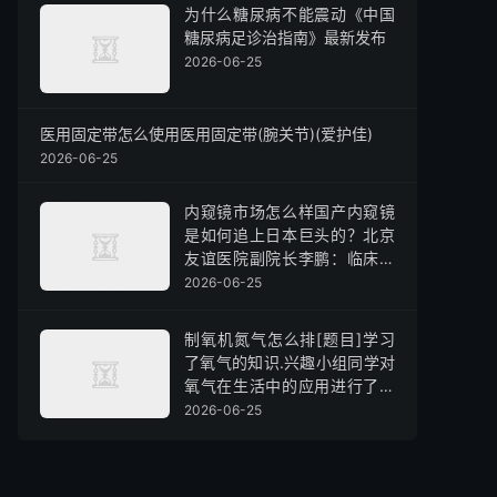
为什么糖尿病不能震动《中国
糖尿病足诊治指南》最新发布
2026-06-25
医用固定带怎么使用医用固定带(腕关节)(爱护佳)
2026-06-25
内窥镜市场怎么样国产内窥镜
是如何追上日本巨头的？北京
友谊医院副院长李鹏：临床需
求响应速度更快
2026-06-25
制氧机氮气怎么排[题目]学习
了氧气的知识.兴趣小组同学对
氧气在生活中的应用进行了探
究.家用制氧机(如图1)的工作原
2026-06-25
理如下：加压时.装填制氧机内
部的分子筛吸附空气中的氮气.
制取高浓度氧气：减压时.分子