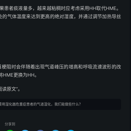
果患者痰液量多，越来越粘稠时应考虑采用HH取代HME。
头处的气体温度来达到更高的绝对湿度，并通过调节加热导丝
气道梗阻时会伴随着出现气道峰压的增高和呼吸流速波形的改
HME更换为HH。
阅读原文
”。
要用湿化器危重症患者的气道湿化，我们能做些什么？
分享到