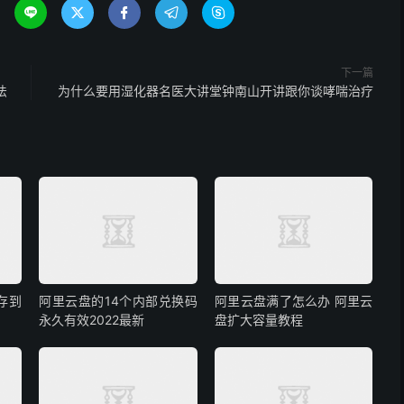





下一篇
法
为什么要用湿化器名医大讲堂钟南山开讲跟你谈哮喘治疗
存到
阿里云盘的14个内部兑换码
阿里云盘满了怎么办 阿里云
永久有效2022最新
盘扩大容量教程