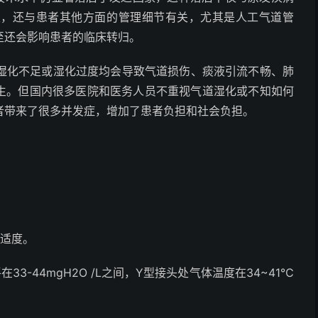
关，还与患者其他方面的管理细节有关，尤其是人工气道管
至还会影响患者的临床转归。
湿化不足或湿化过度均会导致气道损伤、痰液引流不畅、肺
发生。但国内很多医院和医务人员不重视气道湿化或不知如何
者带来了很多并发症，增加了患者负担和社会负担。
舒适度。
3-44mgH
2
O /L之间，Y型接头处气体温度在34~41℃