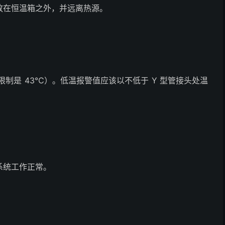
放在恒温箱之外，并远离热源。
制是 43℃）。低温报警值应该以不低于 Y 型管接头处温
系统工作正常。