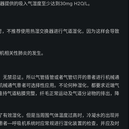
提供的吸入气湿度至少达到30mg H
2
O/L。
时，不推荐使用热湿交换器进行气道湿化，因为这样会导致
吸机相关性肺炎的发生。
，无禁忌证。所以气管插管或者气管切开的患者进行机械通
机械通气患者可选择性应用。
不论何种湿化，都要求近端气
以维持气道粘膜完整，纤毛正常运动及气道分泌物的排出，降
了有效湿化，但是当周围气体温度过高时，冷凝水的出现并
患者—呼吸机系统时应常规进行湿化装置的检查，并应及时