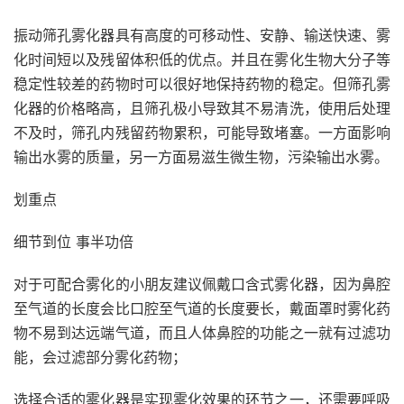
振动筛孔雾化器具有高度的可移动性、安静、输送快速、雾
化时间短以及残留体积低的优点。并且在雾化生物大分子等
稳定性较差的药物时可以很好地保持药物的稳定。但筛孔雾
化器的价格略高，且筛孔极小导致其不易清洗，使用后处理
不及时，筛孔内残留药物累积，可能导致堵塞。一方面影响
输出水雾的质量，另一方面易滋生微生物，污染输出水雾。
划重点
细节到位 事半功倍
对于可配合雾化的小朋友建议佩戴口含式雾化器，因为鼻腔
至气道的长度会比口腔至气道的长度要长，戴面罩时雾化药
物不易到达远端气道，而且人体鼻腔的功能之一就有过滤功
能，会过滤部分雾化药物；
选择合适的雾化器是实现雾化效果的环节之一，还需要呼吸