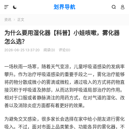
划界导航




资讯
正文

为什么要用湿化器【科普】小娃咳嗽，雾化器
怎么选？
2026-06-25 13:37:20
阅读(
3
)
评论(0)
一场秋雨一场寒，随着天气变凉，儿童呼吸道感染的发病率
攀升。作为治疗呼吸道感染的重要手段之一，雾化治疗能够
将药物分散成微小的雾滴或微粒，通过吸入的方式将药物直
接沉积于呼吸道及肺部，从而达到呼吸道局部治疗的作用。
相对于口服或者静脉滴注的用药方式，在对气道的湿化、改
善以及消除炎症方面都有着更好的效果。
为避免交叉感染，很多家长会选择在家中给小朋友进行雾化
吸入。不过，面对市面上品类繁多、功能各异的雾化器，不