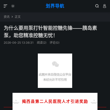
划界导航




资讯
正文

为什么要用泵打针智能控糖先锋——胰岛素
泵，助您精准控糖无忧！
2026-06-25 13:36:31
阅读(
2
)
评论(0)
揭西县第二人民医院人才引进奖励