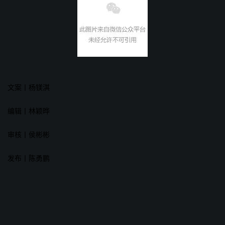
文案丨杨镁淇
编辑丨林颖晔
审核丨侯彬彬
发布丨陈勇鹏