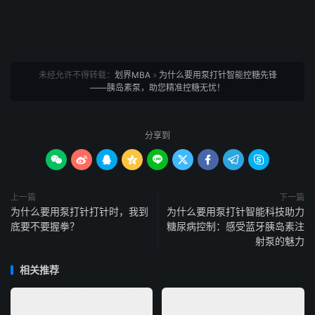
未经允许不得转载：
划界MBA
»
为什么要用泵打针智能控糖先锋
——胰岛素泵，助您精准控糖无忧！
分享到









上一篇
下一篇
为什么要用泵打针打针时，我到
为什么要用泵打针智能科技助力
底要不要握拳？
糖尿病控制：感受蓝牙胰岛素注
射泵的魅力
相关推荐