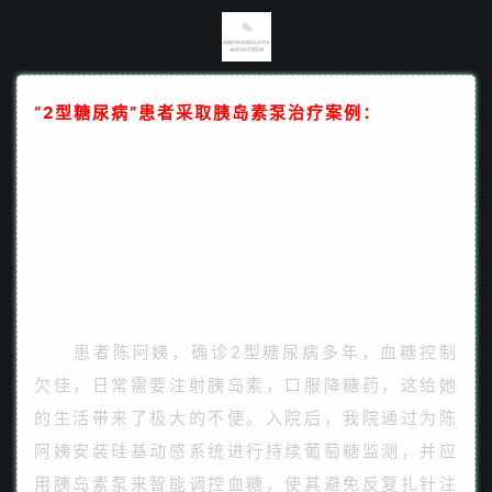
“2型糖尿病”患者采取胰岛素泵治疗案例：
患者陈阿姨，确诊2型糖尿病多年，血糖控制
欠佳，日常需要注射胰岛素，口服降糖药，这给她
的生活带来了极大的不便。入院后，我院通过为陈
阿姨安装硅基动感系统进行持续葡萄糖监测，并应
用胰岛素泵来智能调控血糖，使其避免反复扎针注