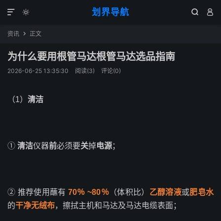
划界导航




资讯
正文

为什么要用根管马达根管马达选品指南
2026-06-25 13:35:30
阅读(
3
)
评论(0)
（1）
清洁
①
清洁
仪器
前
必须要
关
掉
电源
；
② 推荐使用蘸有
70
％ ~80％
（体积比）
乙醇溶液
或
肥皂水
的
干净无绒布
，擦拭主机和马达及马达电缆表面；