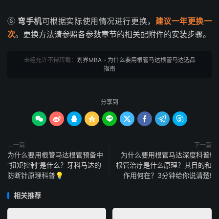
⑥
弯手机
可根据实际使用情况进行更换，
建议一年更换一
次
。更换方法请参照各参数章节的相关配附件的安装步骤。
未经允许不得转载：
划界MBA
»
为什么要用根管马达根管马达选品
指南
分享到









上一篇
下一篇
为什么要用根管马达根管预备中
为什么要用根管马达深度科普!
“扭矩控制”是什么？牙科马达的
根管治疗是什么原理？其目的和
防断针原理科普💡
作用何在？3分钟给你说清楚!
相关推荐