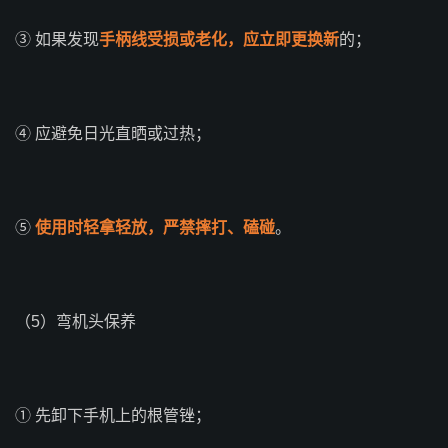
③ 如果发现
手柄线受损或老化，应立即更换新
的；
④ 应避免日光直晒或过热；
⑤
使用时轻拿轻放，严禁摔打、磕碰
。
（5）弯机头保养
① 先卸下手机上的根管锉；