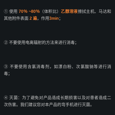
① 使用
70
％ ~80％
（体积比）
乙醇溶液
擦拭主机、马达和
其他附件表面
2
遍
，作用
3min
；
② 不要使用电离辐射的方法来进行消毒；
③ 不要使用含氯消毒剂，如漂白粉、次氯酸钠等进行消
毒；
④ 灭菌：为了避免对产品造成长期损害以及对患者造成二
次伤害。我们建议您对本产品的弯手机进行灭菌。