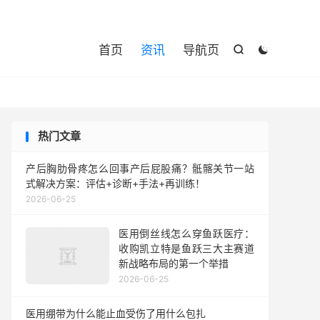

首页
资讯
导航页


热门文章
产后胸肋骨疼怎么回事产后屁股痛？骶髂关节一站
式解决方案：评估+诊断+手法+再训练！
2026-06-25
医用倒丝线怎么穿鱼跃医疗：
收购凯立特是鱼跃三大主赛道
新战略布局的第一个举措
2026-06-25
医用绷带为什么能止血受伤了用什么包扎