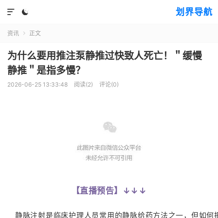
划界导航


资讯
正文

为什么要用推注泵静推过快致人死亡！＂缓慢
静推＂是指多慢？
2026-06-25 13:33:48
阅读(
2
)
评论(0)
【直播预告】↓↓↓
静脉注射是临床护理人员常用的静脉给药方法之一，但如何