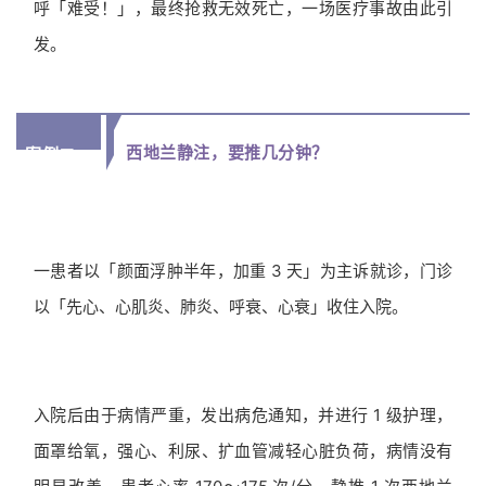
呼「难受！」，最终抢救无效死亡，一场医疗事故由此引
发。
西地兰静注，要推几分钟？
案例二：
一患者以「颜面浮肿半年，加重 3 天」为主诉就诊，门诊
以「先心、心肌炎、肺炎、呼衰、心衰」收住入院。
入院后由于病情严重，发出病危通知，并进行 1 级护理，
面罩给氧，强心、利尿、扩血管减轻心脏负荷，病情没有