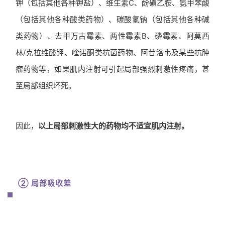
钾（包括其他各种钾盐）、维生素C、酚磺乙胺、氨甲苯酸
（包括其他各种酸类药物）、碳酸氢钠（包括其他各种碱
类药物）、去甲万古霉素、两性霉素B、磷霉素、阿莫西
林/克拉维酸钾、喹诺酮类抗菌药物、阿昔洛韦及某些抗肿
瘤药物等，如果肌内注射可引起局部强烈刺激性疼痛，甚
至局部组织坏死。
因此，
以上局部刺激性大的药物均不适宜肌内注射。
② 局部吸收差