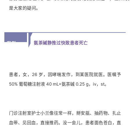
是大家的疑问。
氨茶碱静推过快致患者死亡
案例一：
患者，女，26 岁，因哮喘发作，到某医院就医。医嘱予
50% 葡萄糖注射液 40 mL+氨茶碱 0.25 g，iv，st。
门诊注射室护士小兰像往常一样，掰安瓿、抽药物、扎止
血带、见回血，直接推药。没一会儿，患者面色苍白，直