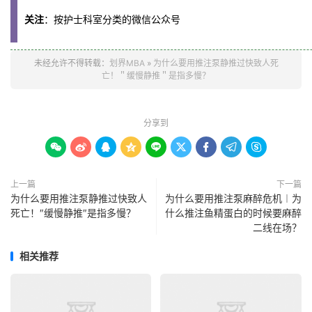
关注
：按护士科室分类的微信公众号
未经允许不得转载：
划界MBA
»
为什么要用推注泵静推过快致人死
亡！＂缓慢静推＂是指多慢？
分享到









上一篇
下一篇
为什么要用推注泵静推过快致人
为什么要用推注泵麻醉危机︱为
死亡！″缓慢静推″是指多慢？
什么推注鱼精蛋白的时候要麻醉
二线在场？
相关推荐