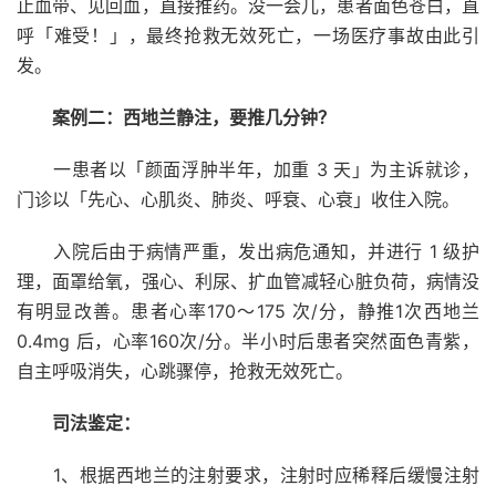
止血带、见回血，直接推药。没一会儿，患者面色苍白，直
呼「难受！」，最终抢救无效死亡，一场医疗事故由此引
发。
案例二：西地兰静注，要推几分钟？
一患者以「颜面浮肿半年，加重 3 天」为主诉就诊，
门诊以「先心、心肌炎、肺炎、呼衰、心衰」收住入院。
入院后由于病情严重，发出病危通知，并进行 1 级护
理，面罩给氧，强心、利尿、扩血管减轻心脏负荷，病情没
有明显改善。患者心率170～175 次/分，静推1次西地兰
0.4mg 后，心率160次/分。半小时后患者突然面色青紫，
自主呼吸消失，心跳骤停，抢救无效死亡。
司法鉴定：
1、根据西地兰的注射要求，注射时应稀释后缓慢注射