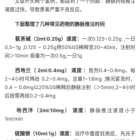
文章开头两个案例，都提到了一个问题：静脉药物推注
速度过快，导致患者严重不良反应。
下面整理了几种常见药物的静脉推注时间
氨茶碱（2ml:0.25g）速度：
一次0.125~0.25g ,一日
0.5~1g ,0.125 ~ 0.25g用50%GS稀释至20~40ml，注射时
间＞10min 极量为一次0.5g,一日1g
西地兰（ 2ml:0.4mg） 速度 ：
首剂0.4~0.6mg，每
2~4小时可再给 0.2~0.4mg，总量1~1.6mg ,情况紧急时，
0.4 ~ 0.6mg以25%GS稀释后静脉注射（＞5min),2~4小时
后按需再给0.2~0.4mg
地西泮（2ml:10mg） 速度：
静脉推注速度
小于
1ml/min
硫酸镁（10ml:1g）速度：
治疗中重度妊高症、
先兆子