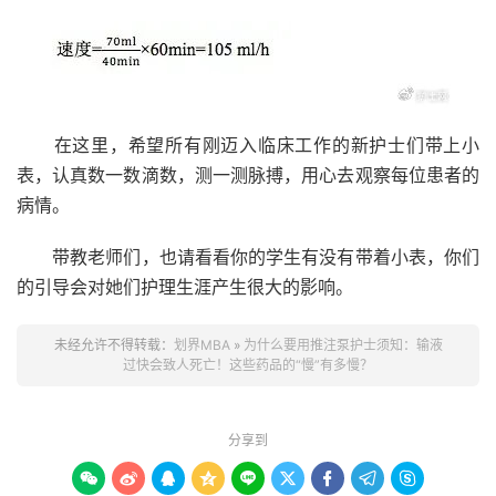
在这里，希望所有刚迈入临床工作的新护士们带上小
表，认真数一数滴数，测一测脉搏，用心去观察每位患者的
病情。
带教老师们，也请看看你的学生有没有带着小表，你们
的引导会对她们护理生涯产生很大的影响。
未经允许不得转载：
划界MBA
»
为什么要用推注泵护士须知：输液
过快会致人死亡！这些药品的“慢”有多慢？
分享到








