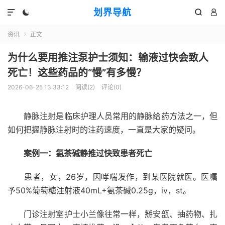
划界导航




资讯
正文

为什么要用推注泵护士须知：输液过快会致人
死亡！这些药品的“慢”有多慢？
2026-06-25 13:33:12
阅读(
2
)
评论(0)
静脉注射是临床护理人员常用的静脉给药方法之一，但
如何把握静脉注射时的注药速度，一直是大家的疑问。
案例一：氨茶碱静推过快致患者死亡
患者，女，26岁，因哮喘发作，到某医院就医。医嘱
予50%葡萄糖注射液40mL+氨茶碱0.25g，iv，st。
门诊注射室护士小兰像往常一样，掰
安瓿
、抽药物、扎