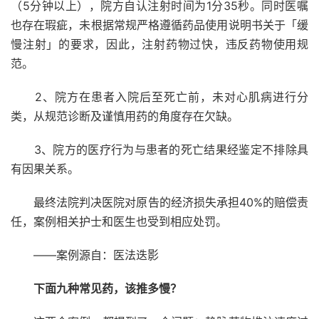
（5分钟以上），院方自认注射时间为1分35秒。同时医嘱
也存在瑕疵，未根据常规严格遵循药品使用说明书关于「缓
慢注射」的要求，因此，注射药物过快，违反药物使用规
范。
2、院方在患者入院后至死亡前，未对心肌病进行分
类，从规范诊断及谨慎用药的角度存在欠缺。
3、院方的医疗行为与患者的死亡结果经鉴定不排除具
有因果关系。
最终法院判决医院对原告的经济损失承担40%的赔偿责
任，案例相关护士和医生也受到相应处罚。
——案例源自：医法迭影
下面九种常见药，该推多慢？