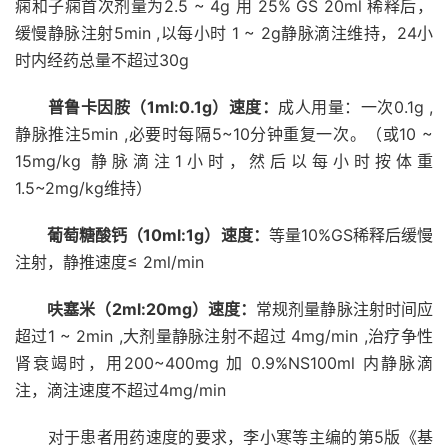
痫
和子痫首次剂量为2.5 ~ 4g 用 25% GS 20ml 稀释后，
缓慢静脉注射5min ,以每小时 1 ~ 2g静脉滴注维持，24小
时内经药总量不超过30g
普鲁卡因胺（1ml:0.1g）速度：
成人用量：一次0.1g ,
静脉推注5min ,必要时每隔5~10分钟重复一次。（或10 ~
15mg/kg 静脉滴注1小时，然后以每小时按体重
1.5~2mg/kg维持）
葡萄糖酸钙（10ml:1g）速度：
等量10%GS稀释后缓慢
注射，静推速度≤ 2ml/min
呋塞米（2ml:20mg）速度：
常规剂量静脉注射时间应
超过1 ~ 2min ,大剂量静脉注射不超过 4mg/min ,治疗争性
肾衰竭时，用200~400mg 加 0.9%NS100ml 内静脉滴
注，滴注速度不超过4mg/min
对于患者用药速度的要求，李小寒等主编的第5版《基