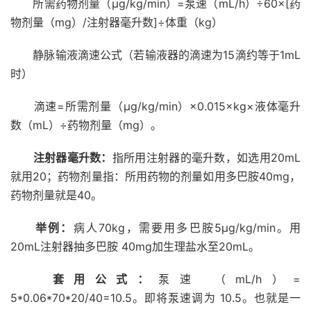
所需药物剂量（µg/kg/min）=泵速（mL/h）÷60×[药
物剂量（mg）/注射器毫升数]÷体重（kg）
静脉输液滴速公式（若输液器的滴速为15滴约等于1mL
时）
滴速=所需剂量（µg/kg/min）×0.015×kg×液体毫升
数（mL）÷药物剂量（mg）。
注射器毫升数：
指所用注射器的毫升数，如选用20mL
就用20；药物剂量指：所用药物的剂量如用多巴胺40mg，
药物剂量就是40。
举例：
病人70kg，需要用多巴胺5µg/kg/min。用
20mL注射器抽多巴胺 40mg加生理盐水至20mL。
套用公式：
泵速 （mL/h）=
5*0.06*70*20/40=10.5。即将泵速调为 10.5。也就是一