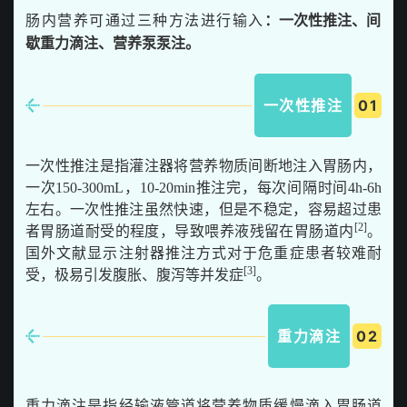
肠内营养可通过三种方法进行输入
：
一次性推注、间
歇重力滴注、营养泵泵注。
一次性推注
0
1
一次性推注是指灌注器将营养物质间断地注入胃肠内，
一次150-300mL，10-20min推注完，每次间隔时间4h-6h
左右。一次性推注虽然快速，但是不稳定，容易超过患
[2]
者胃肠道耐受的程度，导致喂养液残留在胃肠道内
。
国外文献显示注射器推注方式对于危重症患者较难耐
[3]
受，极易引发腹胀、腹泻等并发症
。
重力滴注
0
2
重力滴注是指经输液管道将营养物质缓慢滴入胃肠道