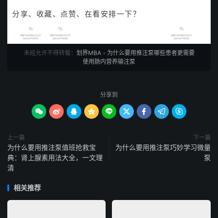
[9]Shang E, Griger N, Sturm JW, et al. Pump-assisted enteral
分享、收藏、点赞、在看安排一下？
nutrition can prevent aspiration in bedridden percutane-ous
endoscopic gastrostomy patients [J]. JPEN, 2004, 28(3) :180-183
未经允许不得转载：
划界MBA
»
为什么要用推注泵哪些患者更需要
[10]Shang E, Griger N, Sturm JW, et ai. Pump-assisted versus
使用肠内营养输注泵
gravity-controlled enteral nutrition in long-term percuta-neous
endoscopic gastrostomy patients: a prospective controlled trial [J].
JPEN, 2003, 27(3) :216-219.
分享到









[11]Dwolatzky T, Berezovski S, Friedmann R, et al.: A prospective
comparison of the use of nasogastric and percuta-neous
上一篇
endoscopic gastrostomy tubes for long-term enteral feeding in
下一篇
为什么要用推注泵值班抢救宝
为什么要用推注泵巧妙学习微量
older people [J]. Clin Nutr, 2001; 20(6):
典：肾上腺素用法大全，一文理
泵
清
535-540.
相关推荐
［12］严莹，刘汉，倪海滨•输液泵滴注肠内营养液在重度脑挫
伤患者中的应用［J］，护理学杂志；-2004,19(16) :70-71.