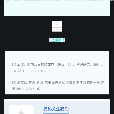
参考文献
[1] 余梅．肠内营养的临床应用进展［J］．护理研究，2004，
18（20）：1787-1789。
[2] 潘爱红,林丹,赵方.危重症患者肠内营养输注方式的研究进
展.2013,12(6):61-62.
[3] Boyer N, McCarthy MS, Mount CA. Analysis of an
electromagnetic tube placementdevice versus a self-advancing
扫码关注我们
nasal jejunal devicefor postpyloric feeding tubeplacement. J Hosp