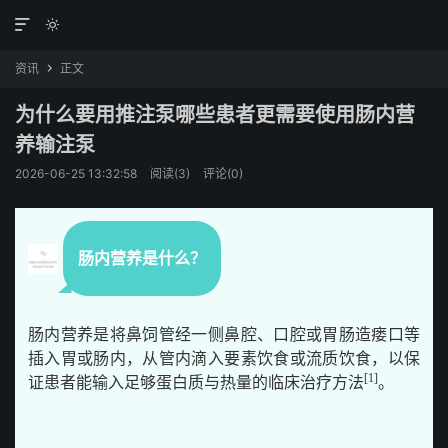


资讯
正文

为什么要用推注泵哪些患者更需要使用肠内营
养输注泵
2026-06-25 13:32:58
阅读(
3
)
评论(0)
肠内营养是什么？
肠内营养是将鼻饲管经一侧鼻腔、口腔或胃肠造瘘口等
插入胃或肠内，从管内滴入要素饮食或流质饮食，以保
[1]
证患者能输入足够蛋白质与热量的临床治疗方法
。