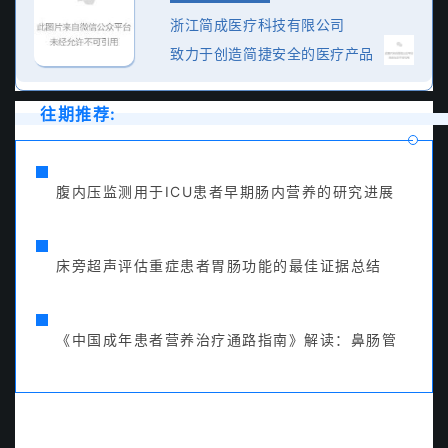
Med, 2014, 9(1): 23-28.
浙江简成医疗科技有限公司
致力于创造简捷安全的医疗产品
[4] Haller A. Enteral tube feeding. 2014, 71(3): 155-161.
[5] Stroud M, Duncan H, Nightingale J. Guidelines for enteral
往期推荐:
feeding in adult hospital patients [J]. Gut, 2003, 52 (sup-pl 7) :viil
-viil2.
腹内压监测用于ICU患者早期肠内营养的研究进展
[6] 蒋朱明，于 康.肠外与肠内营养有关的现代输液系统［J］. 引
进国外医药与技术杂志，1998，6:84.
床旁超声评估重症患者胃肠功能的最佳证据总结
[7] ASPEN Board of Directors and the Clinical Guidelines
TaskForce. Guidelincs for the use of parenteral ard enleral nui-tion
in adulf and pediatric patients [J]. JPEN, 2002, 26 (Suppl) : 1SA.
《中国成年患者营养治疗通路指南》解读：鼻肠管
[8] Loser C, Aschl G, Hebutere X, et al. ESPEN guidelines on
artificial enteral nutrition-percutaneous endoscopic gastro-stomy
(PEG) TJ]. Clin Nutr, 2005, 24(5) :848-861.