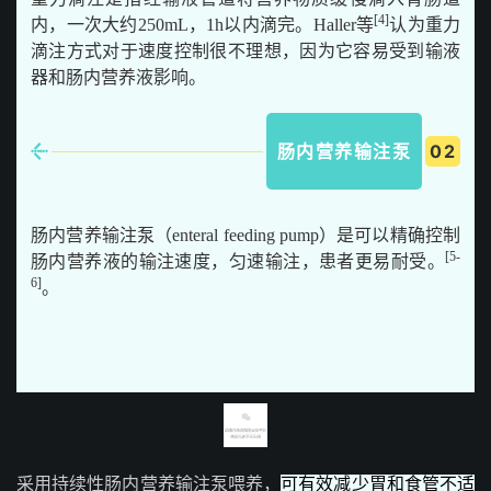
[4]
内，一次大约250mL，1h以内滴完。Haller等
认为重力
滴注方式对于速度控制很不理想，因为它容易受到输液
器和肠内营养液影响。
肠内营养输注泵
0
2
肠内营养输注泵（enteral feeding pump）是可以精确控制
[5-
肠内营养液的输注速度，匀速输注，患者更易耐受。
6]
。
采用持续性肠内营养输注泵喂养，
可有效减少胃和食管不适