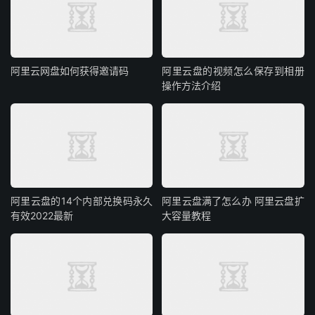
［13］吕厦，输液泵恒温下持续喂养对减少危重惠者肠内营养
并发症的探讨：［J］，现代护理，2005, I1（24）：2106-
2107.
阿里云网盘如何获得邀请码
阿里云盘的视频怎么保存到相册
［14］丁俭，宋七仙•喂饲泵应用的临床观察及护理「［J］.上
操作方法介绍
海护理，2002,2（1）：6-7.
［15］
中华医学会肠外肠内营养学分会.中国成人患者肠外肠内
营养临床应用指南（2023）[J].中华医学杂志，
2023,103（13）:946-974.[7]
［16］
宿英英.潘速跃等神经系统疾病肠内营养支持中国专家共
阿里云盘的14个内部兑换码永久
阿里云盘满了怎么办 阿里云盘扩
识
[J].中华临床营养杂志，2019,27（4）:199
有效2022最新
大容量教程
［17］肠外肠内营养学分会指南规范编委会泵编写组.营养支持
输注系统肠内营养输注泵指南与规范
[J].中国临床营养杂志，
2016,15（3）：137-138.