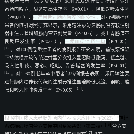
病老年患者（65岁及以上）采用 PEG进行长期持续性输注
泵肠内暖养，显著提高生存率（P=0.01），降低误吸发生率
（P=0.01），
提高患者对肠内喂养的耐受性。
对73例脑挫伤
患者的随机对照研究显示，采用输注泵匀速肠内喂养较注射
器推注显著增加肠内营养耐受量（P<0.05），减少胃肠道不
良反应发生率（P<0.01），
并使血糖保持平稳
（P<0.05）
[12]
。对100例危重症患者的病例报告研究表明，输液泵恒温
下持续喂养较传统注射器分次推入显著降低腹泻、低血糖、
吸入性肺炎、恶心、呕吐、胃管堵塞的发生率（P<0.01）
[13]
。对：60例老年卒中患者的病例报告表明，采用输注泵
进行肠内喂养较传统的注射器推注显著降低反流、误吸、腹
[14]
胀和吸入性肺炎发生率（P<0.05）
。
[15]
根据中国成人患者肠外肠内营养临床应用指南(2023)
神经
[16]
系统疾病肠内营养支持中国专家共识（第二版）
,
营养支
[17]