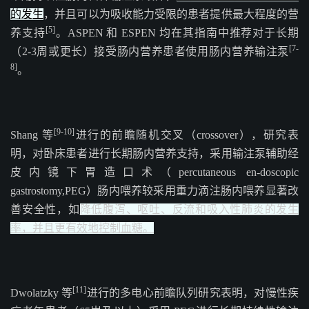
的发生
，并且可以为吸收能力受限的患者提供最大程度的营
[5]
养支持
。ASPEN 和 ESPEN 均在其指南中推荐对于长期
[7-
（2-3周或更长）接受肠内营养患者使用肠内营养输注泵
8]
。
[9-10]
Shang 等
进行的前瞻随机交叉（crossover），研究表
明，对卧床患者进行长期肠内营养支持，采用输注泵辅助经
皮内镜下胃造口术（percutaneous en-doscopic
gastrostomy,PEG）肠内喂养较采用重力滴注肠内喂养显著改
善安全性，如
降低腹泻、呕吐、反流和吸入性肺炎的发生
率，并且更有效地控制血糖。
[11]
Dwolatzky 等
进行的多电心前瞻队列研究表明，对慢性疾