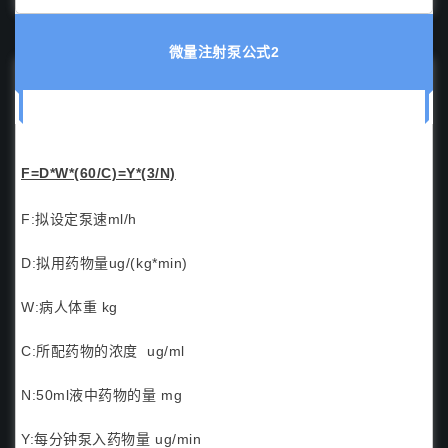
微量注射泵公式2
F=D*W*(60/C)=Y*(3/N)
F:拟设定泵速ml/h
D:拟用药物量ug/(kg*min)
W:病人体重 kg
C:所配药物的浓度 ug/ml
N:50ml液中药物的量 mg
Y:每分钟泵入药物量 ug/min