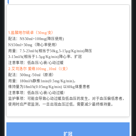
1.
（
）
盐酸地尔硫卓
50mg/支
配法：
NS50ml+100mg(
降压使用)
NS50ml+50mg
（降心率使用）
用量：
7.5-23ml/h(相当于50kg,5-15μg/Kg/min)降压
3-15ml/h(相当于1-5μg/Kg/min)降心率、扩冠
注意事项：
低血压/心衰/心动过缓
2.
艾司洛尔
爱络100mg ,10ml（1支）
配法：
500mg /50ml（原液）
用量：
180ml/h静
推1min(0.5mg/Kg/min)，
维持量为18ml/h(0.05mg/Kg/min) 以60kg体重患者
注意事项：
低血压/心衰/心动过缓/
监护事项：可能会导致心动过缓及低血压的发生，对于血压偏低患者，
使用时应严密监测，一旦出现血压过低，需要减少最终维持量。
扩冠