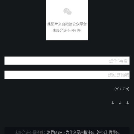
点个“再看”
鼓励鼓励我
(oﾟωﾟo)
↓ ↓ ↓
未经允许不得转载：
划界MBA
»
为什么要用推注泵【学习】微量泵