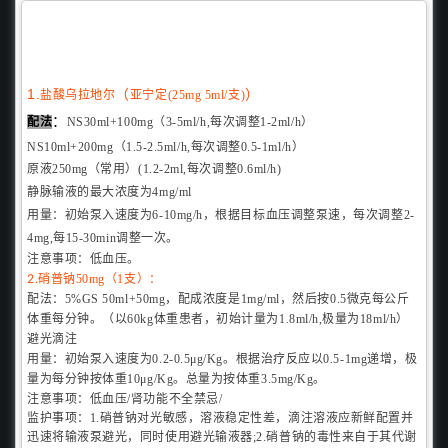
1.
（
）
盐酸乌拉地尔
亚宁定(25mg 5ml/支)
：
配法
NS30ml+100mg（3-5ml/h,每次调整1-2ml/h）
NS10ml+200mg（1.5-2.5ml/h,每次调整0.5-1ml/h）
原液250mg（常用）(1.2-2ml,每次调整0.6ml/h)
静脉输液的最大浓度为4mg/ml
用量：
初始泵入速度为6-10mg/h，根据目标血压调整泵速，每次调整2-
4mg,每15-30min调整一次。
注意事项：
。
低血压
2.
：
硝普钠50mg（1支）
配法：
5%GS 50ml+50mg，配成浓度是1mg/ml，然后按0.5微克每公斤
体重每分钟。
（以60kg体重患者，初始计量为1.8ml/h,极量为18ml/h）
避光滴注
用量：
初始泵入速度为0.2-0.5μg/Kg。
根据治疗反应以0.5-1mg递增，极
量为每分钟按体重10μg/Kg。
总量为按体重3.5mg/Kg。
注意事项：
低血压/
肾功能不全禁忌/
监护事项：1.硝普钠对光敏感，溶液稳定性差，滴注溶液应新鲜配置并
迅速将输液泵避光，同时使用避光输液器;2.硝普钠的毒性来自于其代谢