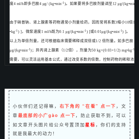
-1
-1
度4 ml/h即多巴胺4 μg/ (kg•min
)。如果要将多巴胺剂量调至12 μg/(kg•min
由于硝普钠、肾上腺素等药物通常小剂量给药，因而常将系数3缩小10倍或100倍，即药
-1
-1
-1
•kg
) ]，微泵速度1 ml/h既为0.1 μg/(kg•min
) [或0.01μg/(kg•min
) ]。
以上为单倍剂量，还可根据临床需要稀释成双倍或1/2 倍剂量。如多巴胺（双倍），
-1
-1
μg/(kg•min
)；异丙肾上腺素（1/2倍），剂量为50 kg×(0.03×1/2) mg•kg
=
需要，可以灵活运用基本公式，通过改变系数的倍数，控制药物的稀释浓度
小伙伴们还记得嘛，
右下角的 “在看” 点一下
，文
章
最底部的小广gào 点一下
，防止获取不到，可以
如文章开头图片给
公众号置顶加
星标
，你们的支持
就是我最大的动力！