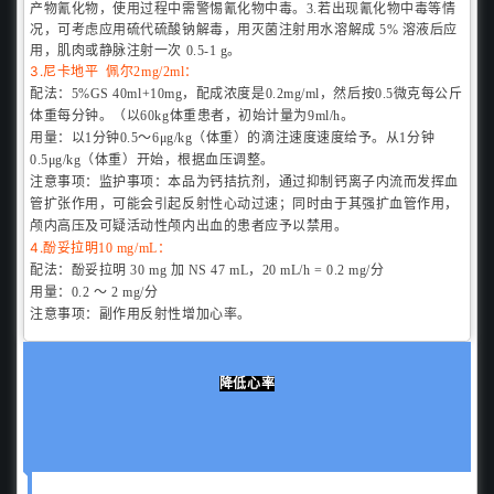
产物氰化物，使用过程中需警惕氰化物中毒。3.若出现氰化物中毒等情
况，可考虑应用硫代硫酸钠解毒，用灭菌注射用水溶解成 5% 溶液后应
用，肌肉或静脉注射一次 0.5-1 g。
3.
：
尼卡地平
佩尔2mg/2ml
配法：
5%GS 40ml+10mg，配成浓度是0.2mg/ml，然后按0.5微克每公斤
体重每分钟。
（以60kg体重患者，初始计量为9ml/h。
用量：
以1分钟0.5～6μg/kg（体重）的滴注速度速度给予。
从1分钟
0.5μg/kg（体重）开始，根据血压调整。
注意事项：
监护事项：
本品为钙拮抗剂，通过抑制钙离子内流而发挥血
管扩张作用，可能会引起反射性心动过速；
同时由于其强扩血管作用，
颅内高压及可疑活动性颅内出血的患者应予以禁用。
4.
：
酚妥拉明10 mg/mL
配法：
酚妥拉明 30 mg 加 NS 47 mL，20 mL/h = 0.2 mg/分
用量：
0.2 ～ 2 mg/分
注意事项：
副作用反射性增加心率。
降低心率