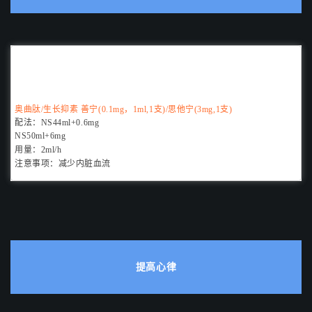
奥曲肽
/生长抑素 善宁(0.1mg，1ml,1支)/思他宁(3mg,1支)
配法：
NS44ml+0.6mg
NS50ml+6mg
用量：
2ml/h
注意事项：
减少内脏血流
提高心律