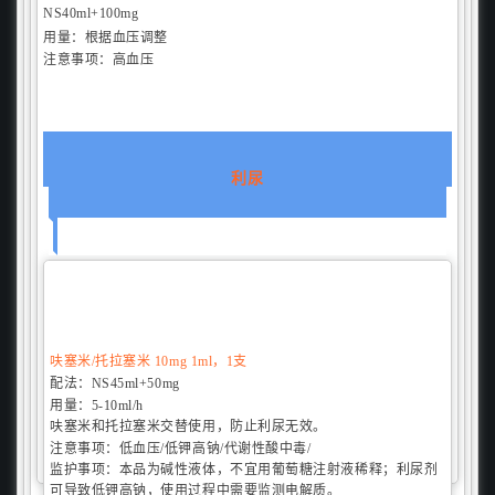
NS40ml+100mg
用量：
根据血压调整
注意事项：
高血压
利尿
呋塞米/
托拉塞米 10mg 1ml，1支
配法：
NS45ml+50mg
用量：
5-10ml/h
呋塞米和托拉塞米交替使用，防止利尿无效。
注意事项：
低血压/低钾高钠/代谢性酸中毒/
监护事项：本品为碱性液体，不宜用葡萄糖注射液稀释；利尿剂
可导致低钾高钠，使用过程中需要监测电解质。