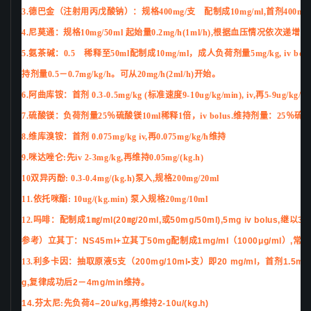
3.德巴金（注射用丙戊酸钠）：规格400mg/支 配制成10mg/ml,首剂400mg(15mg/
4.尼莫通：规格10mg/50ml 起始量0.2mg/h(1ml/h),根据血压情况依次
5.氨茶碱：0.5 稀释至50ml配制成10mg/ml，成人负荷剂量5mg/kg, iv b
持剂量0.5－0.7mg/kg/h。可从20mg/h(2ml/h)开始。
6.阿曲库铵：首剂 0.3-0.5mg/kg (标准速度9-10ug/kg/min), iv,再5-9ug/kg
7.硫酸镁：负荷剂量25％硫酸镁10ml稀释1倍，iv bolus.维持剂量：25％硫酸
8.维库溴铵：首剂 0.075mg/kg iv,再0.075mg/kg/h维持
9.咪达唑仑:先iv 2-3mg/kg,再维持0.05mg/(kg.h)
10双异丙酚: 0.3-0.4mg/(kg.h)泵入,规格200mg/20ml
11.依托咪酯: 10ug/(kg.min) 泵入规格20mg/10ml
12.吗啡：
配制成1㎎/ml(20㎎/20ml,或50mg/50ml),5mg iv bol
参考）立其丁：NS45ml+立其丁50mg配制成1mg/ml（1000μg/ml）,常用
13.利多卡因：
抽取原液5支（200mg/10ml•支）即20 mg/ml，首剂1.5mg/
g,复律成功后2－4mg/min维持。
14.
芬太尼:
先负荷4–20u/kg,再维持2-10u/(kg.h)