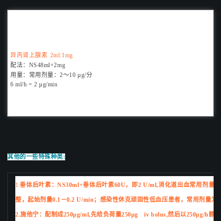
异丙肾上腺素
2ml:1mg
配法：
NS48ml+2
mg
用量：
常用剂量：
2
～10 µg/分
6 ml/h = 2 µg/min
其他的一些特殊种类:
1.
垂体后叶素：NS30ml+垂体后叶素60U，即2 U/ml,消化道出血常用剂量0.
整，起始剂量0.1－0.2 U/min；感染性休克顽固性低血压患者，常用剂量为0.01
2.施他宁：配制成250μg/ml,先给负荷量250μg iv bolus,然后以250μg/h