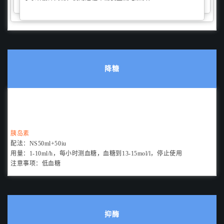
降糖
胰岛素
配法：
NS50ml+50iu
用量：
1-10ml/h，每小时测血糖，血糖到13-15mol/l，
停止使用
注意事项：
低血糖
抑酶