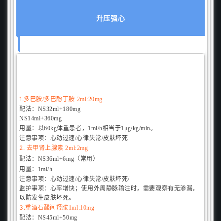
升压强心
1.
多巴胺/
多巴酚丁胺
2ml:20mg
配法：
NS32ml+180mg
NS14ml+360mg
用量：
以60kg体重患者，1ml/h相当于1μg/kg/min。
注意事项：
心动过速/心律失常/皮肤坏死
2.
去甲肾上腺素
2ml:2mg
配法：
NS36ml+6mg（常用）
用量：
1ml/h
注意事项：
心动过速/心律失常/皮肤坏死/
监护事项：心率增快；使用外周静脉输注时，需要观察有无渗漏，
以防发生皮肤坏死。
3.
重酒石酸间羟胺1ml:10mg
配法：
NS45ml+50m
g