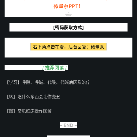
微量泵PPT！
【
密码
获取方式
】
右下角点击在看，后台回复：微量泵
推荐阅读
/
/
【学习】呼酸、呼碱、代酸、代碱病因及治疗
【转】吃什么东西会让你变丑
【图】常见临床操作图解
– END –