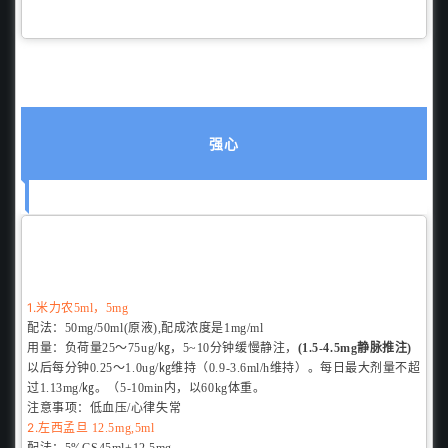
强心
1.
米力农5ml，5mg
配法：
50mg/50ml(原液),配成
浓度是1mg/ml
用量：
负荷量25～75ug/㎏
，
5~10分钟缓慢静注，
(1.5-4.5mg静脉推注)
以后每分钟0.25～1.0ug/㎏
维持（
0.9-3.6ml/h维持）。每日最大剂量不超
过1.13mg/㎏
。（
5-10min内，以60kg体重。
注意事项：
低血压/心律失常
2.
左西孟旦
12.5mg,5ml
配法：
5%GS45ml+12.5mg