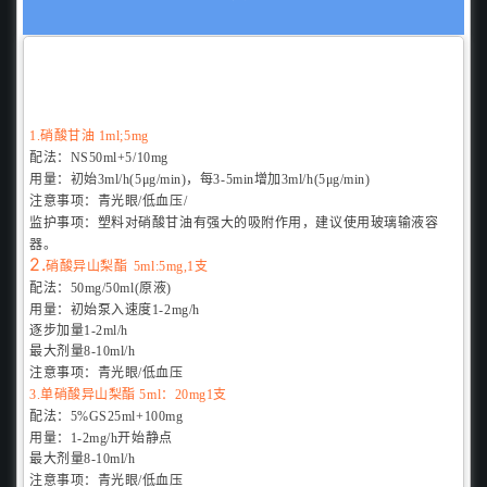
1.
硝酸甘油
1ml;5mg
配法：
NS50ml+5/10mg
用量：
初始3ml/h(5μg/min)，每3-5min增加3ml/h(5μg/min)
注意事项：
青光眼/
低血压/
监护事项：
塑料对硝酸甘油有强大的吸附作用，建议使用玻璃输液容
器。
2.
硝酸异山梨酯
5ml:5mg,1支
配法：
50mg/50ml(原液)
用量：
初始泵入速
度1-2mg/h
逐步加量1-2ml/h
最大剂量8-10ml/h
注意事项：
青光眼/
低血压
3.
单硝酸异山梨酯 5ml：20mg1支
配法：
5%GS25ml+100mg
用量：
1-2mg/h开始静点
最大剂量8-10ml/h
注意事项：
青光眼/
低血压