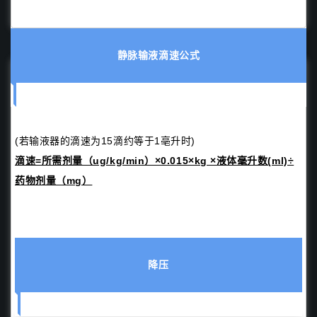
静脉输液滴速公式
(若输液器的滴速为15滴约等于1亳升时)
滴速=所需剂量（ug/kg/min）×0.015×kg ×液体毫升数(ml)÷
药物剂量（mg）
降压