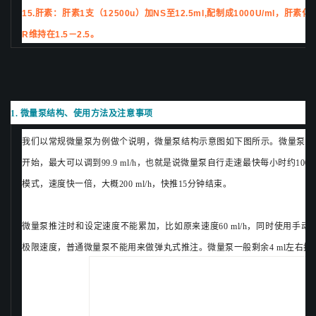
15.
肝素：
肝素1支（12500u）加NS至12.5ml,配制成1000U/ml，肝素化时：7
R维持在1.5－2.5。
1. 微量泵结构、使用方法及注意事项
我们以常规微量泵为例做个说明，微量泵结构示意图如下图所示。微量泵主要有20 
开始，最大可以调到99.9 ml/h，也就是说微量泵自行走速最快每小时约100
模式，速度快一倍，大概200 ml/h，快推15分钟结束。
微量泵推注时和设定速度不能累加，比如原来速度60 ml/h，同时使用手动推注模
极限速度，普通微量泵不能用来做弹丸式推注。微量泵一般剩余4 ml左右报警