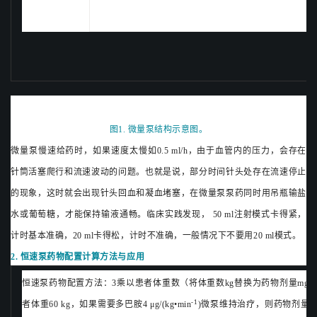
图1. 微量泵结构示意图。
微量泵慢速给药时，如果速度太慢如0.5 ml/h，由于血管内的压力，会存在
针筒活塞爬行和流速波动的问题。也就是说，部分时间针头处存在流速停止
的现象，这时就会出现针头回血和凝血堵塞，在微量泵泵药同时用吊瓶输盐
水或葡萄糖，才能保持输液通畅。临床实践发现， 50 ml注射模式卡得紧，
计时基本准确，20 ml卡得松，计时不准确，一般情况下不要用20 ml模式。
2. 恒速泵药物配置计算方法与应用
恒速泵药物配置方法：3乘以患者体重数（将体重数kg替换为药物剂量mg）稀释至50 
-1
者体重60 kg，如果需要多巴胺4 μg/(kg•min
)微泵维持治疗，则药物剂量为，多