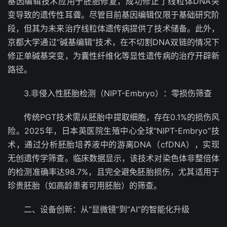
基因编辑技术应用于胚胎修复，成功修正了线粒体DNA突
变导致的遗传性耳聋。尽管目前基因编辑仅限于基础研究阶
段，但其为未来治疗线粒体遗传病提供了技术储备。此外，
京都大学通过“碱基编辑”技术，在不切割DNA双链的情况下
修正单碱基突变，为囊性纤维化等显性遗传病的治疗开辟新
路径。
3.非侵入性胚胎检测（NIPT-Embryo）：零损伤筛查
传统PGT技术需从胚胎中提取细胞，存在0.1%的损伤风
险。2025年，日本英医院生殖中心全球“NIPT-Embryo”技
术，通过分析胚胎培养液中的游离DNA（cfDNA），实现
无创遗传学筛查。临床数据显示，该技术对染色体非整倍体
的检测准确率达98.7%，且完全避免胚胎损伤，尤其适用于
珍贵胚胎（如高龄患者可用胚胎）的筛查。
二、设备创新：从“显微镜”到“AI”的智能化升级