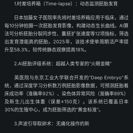
1.时差培养箱（Time-lapse）：动态监测胚胎发育
日本加藤女子医院率先将时差培养箱应用于临床，通过
每10分钟拍摄一次胚胎发育影像，构建动态生长曲线。AI算
法可分析胚胎分裂同步性、囊胚扩张速度等12项指标，筛选
出发育潜能高的胚胎。2025年，该技术使单周期活产率提
升至58.3%，较传统静态观察提高18%。
2.AI胚胎评级系统：超越人类专家的“火眼金睛”
英医院与东京工业大学联合开发的“Deep Embryo”系
统，通过深度学习分析数万例胚胎影像数据，可预测胚胎着
床成功率（准确率92%）、染色体异常风险（准确率89%）
及新生儿出生体重（误差±150克）。该系统已覆盖日本
30%的生殖中心，成为胚胎筛选的“黄金标准”。
3.声波引导取卵术：无痛化操作的新