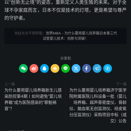
以“创新无止境”的姿态，重新定义人类生殖的未来。对于全
球不孕家庭而言，日本不仅是技术的灯塔，更是希望与尊严
的守护者。
未经允许不得转载：
划界MBA
»
为什么要用婴儿培养箱日本第三代
试管婴儿技术：创新与突破！
分享到









上一篇
下一篇
为什么要用婴儿培养箱新生儿感
为什么要用婴儿培养箱济宁医学
染防控第4期丨如何避免“婴儿培
院附属医院儿科设备一批（婴儿
养箱”成为医院感染的“罪魁祸
培养箱、超声骨密度仪、骨龄
首”？
仪、脑血氧无创监测仪、经皮氧
分压监测仪）采购项目中标（成
交）公告