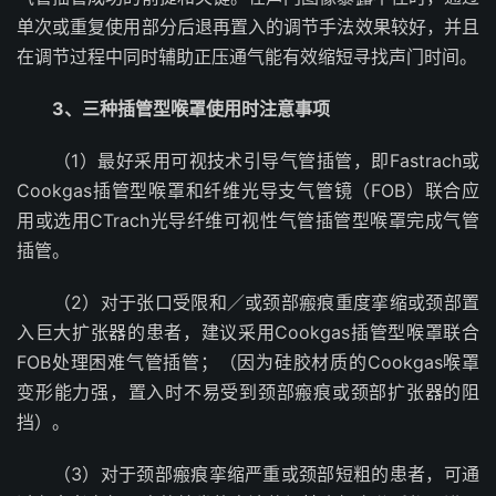
单次或重复使用部分后退再置入的调节手法效果较好，并且
在调节过程中同时辅助正压通气能有效缩短寻找声门时间。
3、三种插管型喉罩使用时注意事项
（1）最好采用可视技术引导气管插管，即Fastrach或
Cookgas插管型喉罩和纤维光导支气管镜（FOB）联合应
用或选用CTrach光导纤维可视性气管插管型喉罩完成气管
插管。
（2）对于张口受限和／或颈部瘢痕重度挛缩或颈部置
入巨大扩张器的患者，建议采用Cookgas插管型喉罩联合
FOB处理困难气管插管；（因为硅胶材质的Cookgas喉罩
变形能力强，置入时不易受到颈部瘢痕或颈部扩张器的阻
挡）。
（3）对于颈部瘢痕挛缩严重或颈部短粗的患者，可通