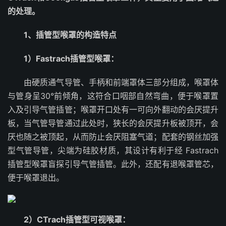
的处理。
1、插管型喉罩的构造特点
1）Fastrach插管型喉罩：
由硬质通气导管、手柄和前端罩体三部分组成，喉罩体
与管身呈30°前倾角，这符合口咽部自然弯曲，便于喉罩置
入及引导气管插管；喉罩开口处有一可向外翻动的会厌提升
板，当气管导管通过此处时，狭长的会厌提升板被顶开，会
厌也随之被顶起，从而防止会厌阻塞气道；配套的钢丝加强
型气管导管，尖端为硅胶材质，其设计有利于经 Fastrach
插管型喉罩盲探引导气管插管。此外，还配有退喉罩管芯，
便于喉罩退出。
2）CTrach插管型可视喉罩：