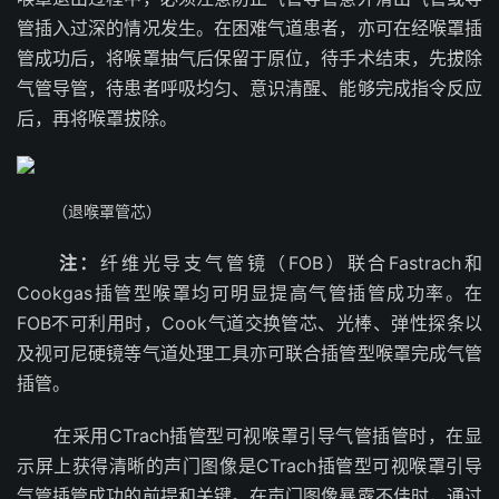
管插入过深的情况发生。在困难气道患者，亦可在经喉罩插
管成功后，将喉罩抽气后保留于原位，待手术结束，先拔除
气管导管，待患者呼吸均匀、意识清醒、能够完成指令反应
后，再将喉罩拔除。
（退喉罩管芯）
注：
纤维光导支气管镜（FOB）联合Fastrach和
Cookgas插管型喉罩均可明显提高气管插管成功率。在
FOB不可利用时，Cook气道交换管芯、光棒、弹性探条以
及视可尼硬镜等气道处理工具亦可联合插管型喉罩完成气管
插管。
在采用CTrach插管型可视喉罩引导气管插管时，在显
示屏上获得清晰的声门图像是CTrach插管型可视喉罩引导
气管插管成功的前提和关键。在声门图像暴露不佳时，通过