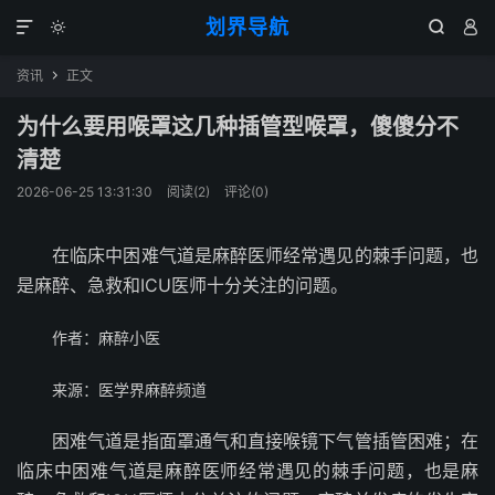
划界导航




资讯
正文

为什么要用喉罩这几种插管型喉罩，傻傻分不
清楚
2026-06-25 13:31:30
阅读(
2
)
评论(0)
在临床中困难气道是麻醉医师经常遇见的棘手问题，也
是麻醉、急救和ICU医师十分关注的问题。
作者：麻醉小医
来源：医学界麻醉频道
困难气道是指面罩通气和直接喉镜下气管插管困难；在
临床中困难气道是麻醉医师经常遇见的棘手问题，也是麻