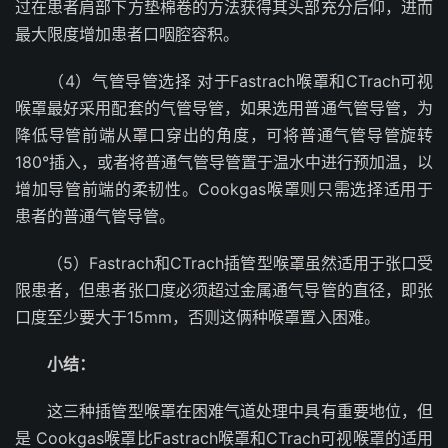
过在患者肩部下方垫棉卷的方法获得其头部充分后仰，进而
最大限度增加患者口咽腔容积。
（4）气管导管选择 对于Fastrach喉罩和CTrach可视
喉罩最好采用配套的气管导管，如果选用普通气管导管，为
降低导管前端从罩口穿出的角度，可将普通气管导管旋转
180°插入，或者将普通气管导管置于温水中进行预加温，以
增加导管前端的柔韧性。Cookgas喉罩则只需选择适用于
患者的普通气管导管。
（5）Fastrach和CTrach插管型喉罩虽然适用于张口受
限患者，但患者张口度必须超过金属通气导管的直径，即张
口度至少要大于15mm，否则这俩种喉罩置入困难。
小结：
这三种插管型喉罩在困难气道处理中具有重要地位，但
是 Cookgas喉罩比Fastrach喉罩和CTrach可视喉罩的适用