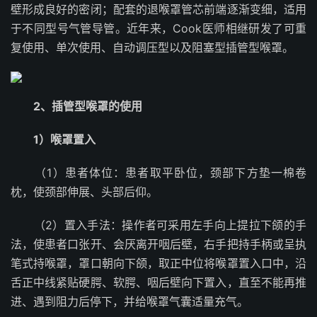
壁形成良好的密闭；配套的退喉罩管芯前端逐渐变细，适用
于不同型号气管导管。近年来，Cook医师相继研发了可重
复使用、单次使用、自动调压型以及阻塞型插管型喉罩。
2、插管型喉罩的使用
1）喉罩置入
（1）患者体位：患者取平卧位，颈部下方垫一棉卷
枕，使颈部伸展、头部后仰。
（2）置入手法：操作者可采用左手向上提拉下颌的手
法，使患者口张开、会厌离开咽后壁，右手把持手柄或呈执
笔式持喉罩，罩口朝向下颌，取正中位将喉罩置入口中，沿
舌正中线紧贴硬腭、软腭、咽后壁向下置入，直至不能再推
进、遇到阻力后停下，并给喉罩气囊适量充气。