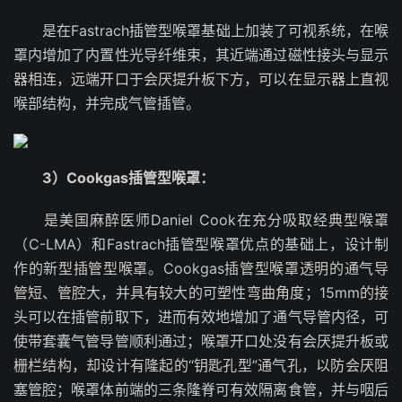
是在Fastrach插管型喉罩基础上加装了可视系统，在喉
罩内增加了内置性光导纤维束，其近端通过磁性接头与显示
器相连，远端开口于会厌提升板下方，可以在显示器上直视
喉部结构，并完成气管插管。
3）Cookgas插管型喉罩：
是美国麻醉医师Daniel Cook在充分吸取经典型喉罩
（C-LMA）和Fastrach插管型喉罩优点的基础上，设计制
作的新型插管型喉罩。Cookgas插管型喉罩透明的通气导
管短、管腔大，并具有较大的可塑性弯曲角度；15mm的接
头可以在插管前取下，进而有效地增加了通气导管内径，可
使带套囊气管导管顺利通过；喉罩开口处没有会厌提升板或
栅栏结构，却设计有隆起的“钥匙孔型”通气孔，以防会厌阻
塞管腔；喉罩体前端的三条隆脊可有效隔离食管，并与咽后