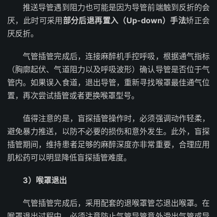
推送导管遇到阻力也可能是因为导管前端触到反折的会
厌，此时可采用
部分后退再置入（Up-down）手法
矫正会
厌反折。
气管插管完成后，连接麻醉机手控呼吸，根据通气指标
（胸廓起伏、气道阻力以及呼吸波形）确认导管是否位于气
管内。如果误入食道，退出导管，重新寻找喉罩最佳通气位
置，再次尝试插管或者更换喉罩型号。
值得注意的是，盲探插管操作时，必须强调动作轻柔，
避免暴力推送，以防不必要的损伤和意外发生。此外，盲探
插管期间，维持患者足够的麻醉深度亦非常重要，合理应用
肌松药可以明显降低盲探插管难度。
3）喉罩退出
气管插管完成后，采用配套的退喉罩管芯退出喉罩。在
喉罩退出过程中，必须注意防止气管导管意外滑出气管或导