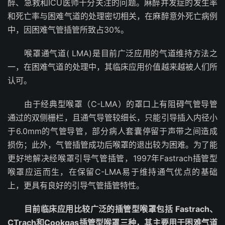
醉、急救和ICU医师十分关注的问题。麻醉并发症的发生率
和死亡率与困难气道的处理密切相关，在麻醉意外死亡病例
中，因困难气管插管所致占30%。
喉罩通气道( LMA)是目前广泛应用的气道维持方法之
一，在困难气道的处理中，其临床应用价值越来越被人们所
认可。
由于经典型喉罩（C-LMA）的罩口上有阻碍气管导管
通过的双侧栅栏，且通气导管较细长，只能引导插入内径小
于6.0mm的气管导管，部分病人套囊停留于声带之间造成
损伤；此外，气管插管成功后喉罩的退出较为困难。为了能
更好地解决经喉罩引导气管插管，1997年Fastrach插管型
喉罩应运而生，在保留C-LMA易于维持通气优点的基础
上，更具有良好的引导气管插管特性。
目前临床应用比较广泛的插管型喉罩包括 Fastrach、
CTrach和Cookgas插管型喉罩三种，其主要用于困难气道