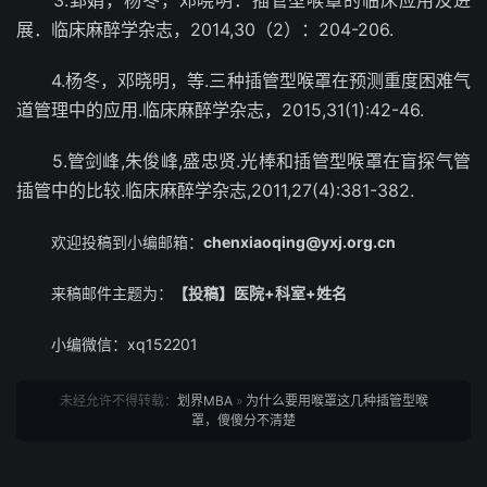
3.郅娟，杨冬，邓晓明．插管型喉罩的临床应用及进
展．临床麻醉学杂志，2014,30（2）：204-206.
4.杨冬，邓晓明，等.三种插管型喉罩在预测重度困难气
道管理中的应用.临床麻醉学杂志，2015,31(1):42-46.
5.管剑峰,朱俊峰,盛忠贤.光棒和插管型喉罩在盲探气管
插管中的比较.临床麻醉学杂志,2011,27(4):381-382.
欢迎投稿到小编邮箱：
chenxiaoqing@yxj.org.cn
来稿邮件主题为：
【投稿】医院+科室+姓名
小编微信：xq152201
未经允许不得转载：
划界MBA
»
为什么要用喉罩这几种插管型喉
罩，傻傻分不清楚