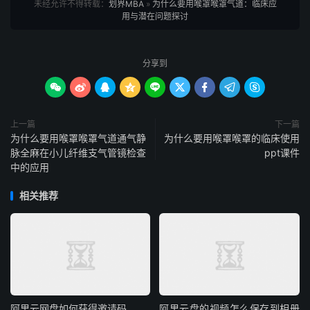
未经允许不得转载：
划界MBA
»
为什么要用喉罩喉罩气道：临床应
用与潜在问题探讨
分享到









上一篇
下一篇
为什么要用喉罩喉罩气道通气静
为什么要用喉罩喉罩的临床使用
脉全麻在小儿纤维支气管镜检查
ppt课件
中的应用
相关推荐
阿里云网盘如何获得邀请码
阿里云盘的视频怎么保存到相册