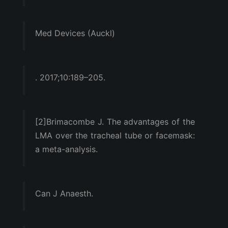
Med Devices (Auckl)
. 2017;10:189–205.
[2]Brimacombe J. The advantages of the
LMA over the tracheal tube or facemask:
a meta-analysis.
Can J Anaesth.