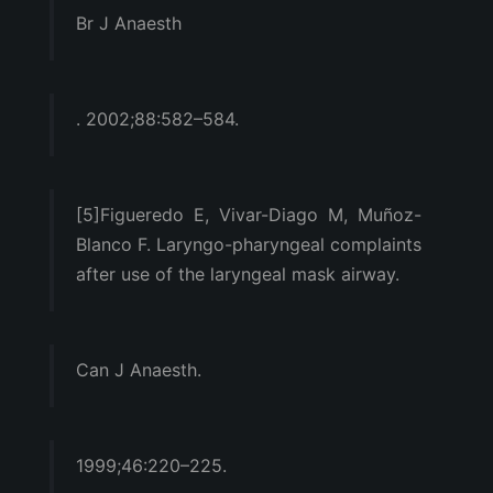
Br J Anaesth
. 2002;88:582–584.
[5]Figueredo E, Vivar-Diago M, Muñoz-
Blanco F. Laryngo-pharyngeal complaints
after use of the laryngeal mask airway.
Can J Anaesth.
1999;46:220–225.