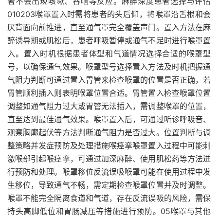
者不会出现咳嗽、吞咽等反应。麻醉深度患者选择与评估
010203喉罩置入时需将患者的头后仰，将喉罩沿舌根和会
厌背面向前推进，直至通气罩完全覆盖声门。置入方法在麻
醉诱导期或肌松后，患者呼吸暂停或通气不足时进行喉罩置
入。置入时机根据患者体型和气道情况选择合适的喉罩型
号，以确保通气效果。喉罩型号选择置入方法及时机把握通
气阻力判断可通过置入胃管来检查喉罩的位置是否正确，若
胃管顺利插入则表明喉罩位置合适。胃管置入检查喉罩位置
调整如通气阻力过大或胃管无法插入，需调整喉罩的位置，
直至达到最佳通气效果。喉罩置入后，可通过听诊呼吸音、
观察胸廓起伏等方法判断通气阻力是否过大。位置判断与调
整策略并发症预防及处理措施喉痉挛喉罩置入过程中可能刺
激喉部引起喉痉挛，可通过加深麻醉、使用肌松药等方法进
行预防和处理。喉罩移位反流误吸喉罩可能在使用过程中发
生移位，导致通气不畅，需定期检查喉罩位置并及时调整。
喉罩不能完全隔离食道和气道，存在反流误吸的风险，需保
持头高脚低位和胃肠减压等措施进行预防。05喉罩与其他