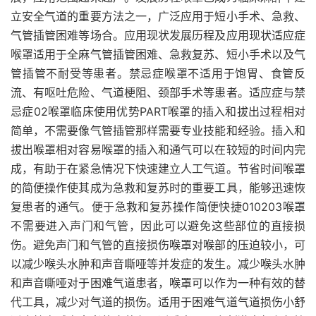
立安全气道的重要方法之一，广泛应用于短小手术、急救、
气管插管困难等场合。应用现状发展历程及应用现状适应症
喉罩适用于全麻气管插管困难、急救复苏、短小手术以及气
管插管不耐受等患者。禁忌症喉罩不适用于饱胃、食管反
流、有呕吐危险、气道梗阻、颈部手术等患者。适应症与禁
忌症02喉罩临床使用优势PART喉罩的插入和拔出过程相对
简单，不需要像气管插管那样需要专业技能和经验。插入和
拔出喉罩相对容易喉罩的插入和通气可以在较短的时间内完
成，有助于在紧急情况下快速建立人工气道。节省时间喉罩
的简便操作使其成为急救和复苏时的重要工具，能够迅速恢
复患者的通气。便于急救和复苏操作简便快捷010203喉罩
不需要进入声门和气管，因此可以避免这些部位的直接损
伤。避免声门和气管的直接损伤喉罩对喉部的压迫较小，可
以减少喉头水肿和声音嘶哑等并发症的发生。减少喉头水肿
和声音嘶哑对于困难气道患者，喉罩可以作为一种有效的替
代工具，减少对气道的损伤。适用于困难气道气道损伤小舒