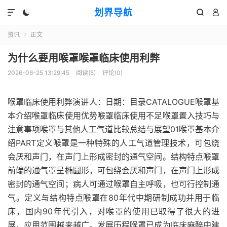
划界导航




资讯
正文

为什么要用喉罩喉罩临床使用利弊
2026-06-25 13:29:45
阅读(
5
)
评论(0)
喉罩临床使用利弊演讲人：日期：目录CATALOGUE喉罩基
本介绍喉罩临床使用优势喉罩临床使用不足喉罩置入技巧与
注意事项喉罩与其他人工气道比较总结与展望01喉罩基本介
绍PART定义喉罩是一种特殊的人工气道管理技术，可包绕
会厌和声门，在声门上形成密封的通气空间。结构特点喉罩
前端的通气罩呈椭圆形，可包绕会厌和声门，在声门上形成
密封的通气空间；病人可通过喉罩自主呼吸，也可行控制通
气。定义与结构特点喉罩在80年代中期研制成功并用于临
床，国内90年代引入，对喉罩的使用已取得了很大的进
展，应用范围越来越广。发展历程喉罩已成为临床麻醉中建