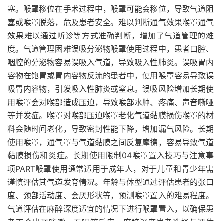
塞。喉罩移位在手术过程中，喉罩可能会移位，导致气道阻
塞或喉罩脱落，危及患者安全。难以判断通气效果喉罩通气
效果难以通过听诊等方式准确判断，增加了气道管理的难
度。气道管理困难误吸分泌物喉罩使用过程中，患者口腔、
咽腔的分泌物容易误吸入气道，导致吸入性肺炎。误吸胃内
容物在饱胃或胃内容物反流的患者中，使用喉罩容易导致误
吸胃内容物，引发吸入性肺炎或窒息。误吸风险增加长期使
用喉罩会对喉部造成压迫，导致喉部水肿、疼痛、声音嘶哑
等并发症。喉罩对喉部压迫喉罩老化气道黏膜损伤喉罩的材
料会随时间老化，导致密封性能下降，增加漏气风险。长期
使用喉罩，通气罩与气道黏膜之间反复摩擦，容易导致气道
黏膜损伤和炎症。长期使用限制04喉罩置入技巧与注意事
项PART喉罩使用通常适用于成年人，对于儿童和青少年需
谨慎评估其气道发育情况。年龄与体型通过评估患者的张口
度、颈部活动度、会厌形状等，预测喉罩置入的难易程度。
气道评估在麻醉深度适宜的情况下进行喉罩置入，以确保患