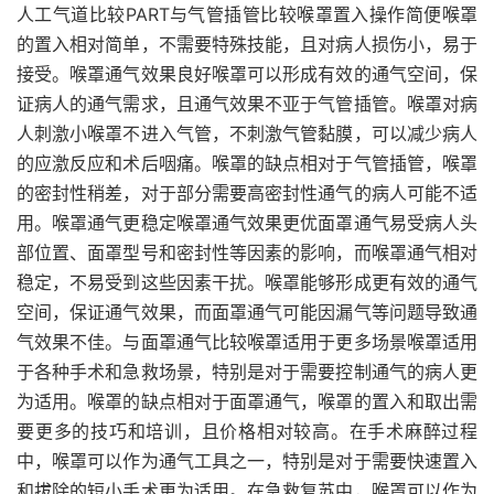
人工气道比较PART与气管插管比较喉罩置入操作简便喉罩
的置入相对简单，不需要特殊技能，且对病人损伤小，易于
接受。喉罩通气效果良好喉罩可以形成有效的通气空间，保
证病人的通气需求，且通气效果不亚于气管插管。喉罩对病
人刺激小喉罩不进入气管，不刺激气管黏膜，可以减少病人
的应激反应和术后咽痛。喉罩的缺点相对于气管插管，喉罩
的密封性稍差，对于部分需要高密封性通气的病人可能不适
用。喉罩通气更稳定喉罩通气效果更优面罩通气易受病人头
部位置、面罩型号和密封性等因素的影响，而喉罩通气相对
稳定，不易受到这些因素干扰。喉罩能够形成更有效的通气
空间，保证通气效果，而面罩通气可能因漏气等问题导致通
气效果不佳。与面罩通气比较喉罩适用于更多场景喉罩适用
于各种手术和急救场景，特别是对于需要控制通气的病人更
为适用。喉罩的缺点相对于面罩通气，喉罩的置入和取出需
要更多的技巧和培训，且价格相对较高。在手术麻醉过程
中，喉罩可以作为通气工具之一，特别是对于需要快速置入
和拔除的短小手术更为适用。在急救复苏中，喉罩可以作为