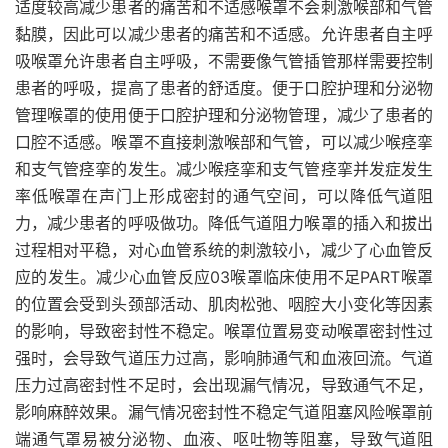
适度较高减少患者的痛苦和不适感喉罩不会刺激喉部和气管
黏膜，因此可以减少患者的痛苦和不适感。允许患者自主呼
吸喉罩允许患者自主呼吸，不需要像气管插管那样需要控制
患者的呼吸，提高了患者的舒适度。便于口腔护理和分泌物
管理喉罩的使用便于口腔护理和分泌物管理，减少了患者的
口腔不适感。喉罩不直接刺激喉部和气管，可以减少喉痉挛
和支气管痉挛的发生。减少喉痉挛和支气管痉挛并发症发生
率低喉罩在声门上形成密封的通气空间，可以降低气道阻
力，减少患者的呼吸做功。降低气道阻力喉罩的插入和拔出
过程相对平稳，对心血管系统的刺激较小，减少了心血管反
应的发生。减少心血管反应03喉罩临床使用不足PART喉罩
的位置会受到头颈部活动、肌肉松弛、咽腔大小变化等因素
的影响，导致密封性不稳定。喉罩位置易变动喉罩密封性过
强时，会导致气道压力过高，影响肺通气和血液回流。气道
压力过高密封性不足时，会出现漏气情况，导致通气不足，
影响麻醉效果。漏气情况密封性不稳定气道阻塞风险喉罩前
端通气罩易被分泌物、血液、呕吐物等阻塞，导致气道阻