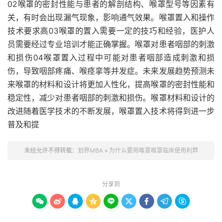
02喉罩的密封性能与患者的解剖结构、喉罩型号等因素有
关，有时会出现漏气现象，影响通气效果。喉罩置入和操作
技术要求高03喉罩的置入需要一定的技巧和经验，医护人
员需要经过专业培训才能正确掌握。喉罩对患者咽部的刺激
和损伤04喉罩置入过程中可能对患者咽部造成刺激和损
伤，导致咽部疼痛、喉痉挛等并发症。未来发展趋势预测未
来喉罩的材料和设计将更加人性化，提高喉罩的密封性能和
稳定性，减少对患者咽部的刺激和损伤。喉罩材料和设计的
改进随着医学技术的不断发展，喉罩置入技术将得到进一步
普及和提
未经允许不得转载：
划界MBA
»
为什么要用喉罩喉罩临床使用利弊
分享到








