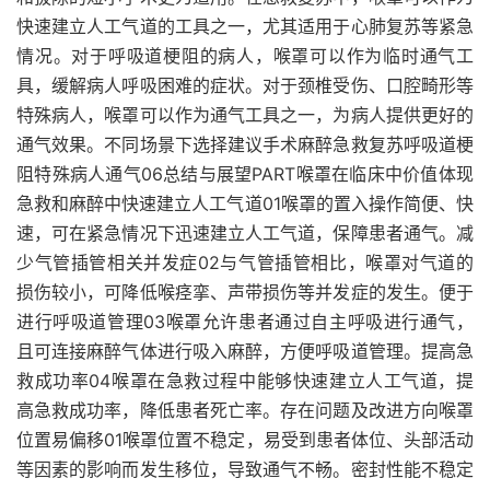
快速建立人工气道的工具之一，尤其适用于心肺复苏等紧急
情况。对于呼吸道梗阻的病人，喉罩可以作为临时通气工
具，缓解病人呼吸困难的症状。对于颈椎受伤、口腔畸形等
特殊病人，喉罩可以作为通气工具之一，为病人提供更好的
通气效果。不同场景下选择建议手术麻醉急救复苏呼吸道梗
阻特殊病人通气06总结与展望PART喉罩在临床中价值体现
急救和麻醉中快速建立人工气道01喉罩的置入操作简便、快
速，可在紧急情况下迅速建立人工气道，保障患者通气。减
少气管插管相关并发症02与气管插管相比，喉罩对气道的
损伤较小，可降低喉痉挛、声带损伤等并发症的发生。便于
进行呼吸道管理03喉罩允许患者通过自主呼吸进行通气，
且可连接麻醉气体进行吸入麻醉，方便呼吸道管理。提高急
救成功率04喉罩在急救过程中能够快速建立人工气道，提
高急救成功率，降低患者死亡率。存在问题及改进方向喉罩
位置易偏移01喉罩位置不稳定，易受到患者体位、头部活动
等因素的影响而发生移位，导致通气不畅。密封性能不稳定