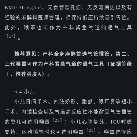
2
BMI<30 kg/m
、无食管裂孔疝、无反流病史以及有
经验的麻醉科医师管理，须保持低压持续吸引胃管。
此外，喉罩也可作为产科紧急气道的通气工具
［27］
。
推荐意见：产科全身麻醉首选气管插管，第二、
三代喉罩可作为产科紧急气道的通气工具（证据等级
Ⅰ，推荐强度A）。
6.4 小儿
小儿日间手术、四肢矫形、腹部、眼耳鼻等短小
手术、内镜检查以及气道高反应性不能耐受气管插管
［28］
的患儿可选用喉罩
；小儿心肺复苏、ICU呼吸
［29］
支持、困难插管时也可选用喉罩
。喉罩选择应