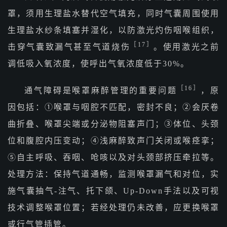
罩，须用生理盐水替代空气填充，同时气囊周围使用
生理盐水纱条填塞并湿化，以防激光灼伤咽喉组织，
［17］
击穿气囊致漏气甚至气道烧伤
。使用激光之前
调低吸入氧浓度，使呼出气氧浓度低于30%。
［16］
通气障碍是喉罩麻醉管理的重要问题
，原
因包括：①喉罩与咽腔不匹配，密封不良；②会厌卷
曲折叠、喉罩尖端或分泌物阻塞声门；③体位、头颈
位和腹腔内压变动；④浅麻醉致声门关闭或喉痉挛；
⑤自主呼吸、吞咽、呛咳以及对头颈部挤压牵拉等。
处理方法：保持气道通畅，监测喉罩漏气和对位，实
施气囊抽气-注气、托下颌、Up-Down手法以及可视
技术调整喉罩位置；若经处理仍未改善，应更换喉罩
或行气管插管。