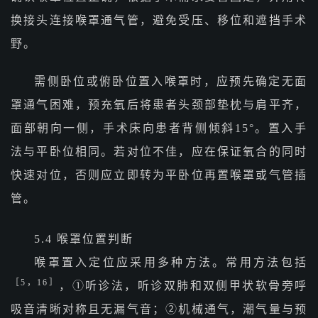
换接头连接喉罩通气管，避免受压、移位和遮挡手术
野。
需侧卧位或俯卧位置入喉罩时，应预先确定无面
罩通气困难，预充氧后将患者头颈部垫枕与肩平齐，
面部朝向一侧，手术床向患者背侧倾斜15°。置入手
法与平卧位相同。若对位不佳，应在保证氧合的同时
快速对位，否则应立即转为平卧位再置喉罩或气管插
管。
5.4 喉罩位置判断
喉罩置入定位应采用多种方法。常用方法包括
［5，16］
，①听诊法，听诊双肺和双侧甲状软骨旁呼
吸音清晰对称且无漏气音；②机械通气，潮气量与预