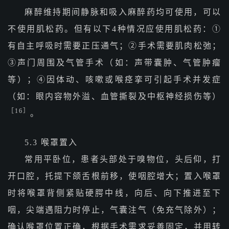
麻醉维持期间静脉和吸入麻醉药均可使用，可以
不使用肌松药。但有以下4种情况应使用肌松药：①
有自主呼吸时需要正压通气；②手术需要肌肉松弛；
③声门周围及气管手术（如：声带囊肿、气管肿瘤
等）；④因体动、咳嗽或喉痉挛可引起手术并发症
（如：眼内容物外溢、血管撕裂及中枢神经损伤等）
［16］
。
5.3 喉罩置入
常用平卧位，患者头部处于嗅物位，头后仰，打
开口腔，托提下颌舌根前移，使咽腔增大；置入喉罩
时将喉罩背侧紧贴硬腭中线，向后、向下推进至下
咽，尖端遇阻力时停止，气囊注气（免充气除外）；
确认喉罩位置正确，根据手术需求妥善固定，并用转