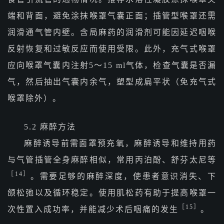
端和背面，避免涂抹喉罩气囊正面；插管型喉罩还需
润滑通气管内壁。含局麻药的润滑剂可能因延迟咽喉
反射恢复和过敏反应而使用受限。此外，充气式喉罩
应向喉罩气囊内注射5～15 ml气体，检查气囊是否漏
气，然后抽出气囊内余气，塑型成扁平状（免充气式
喉罩除外）。
5.2 麻醉方法
麻醉诱导前需面罩预充氧，麻醉诱导和维持用药
与气管插管全身麻醉相似，常用丙泊酚、舒芬太尼等
［14］
。需要足够的麻醉深度，使患者意识消失、下
颌松弛以及循环稳定。使用肌松药有助于提高喉罩一
［15］
次性置入成功率，并能减少术后咽痛的发生
。