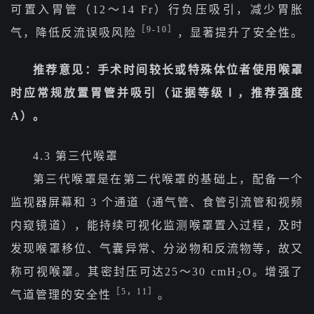
可置入胃管（12～14 Fr）行负压吸引，减少胃胀
［9-10］
气，降低反流误吸风险
，显著提升了安全性。
推荐意见：手术时间较长或特殊体位者使用喉罩
时应常规放置胃管并吸引（证据等级Ⅰ，推荐强度
A）。
4.3 第三代喉罩
第三代喉罩是在第二代喉罩的基础上，配备一个
监视器屏幕和 3 个通道（通气管、食管引流管和视频
内窥镜道），能持续可视化监测喉罩置入过程，及时
发现喉罩移位、气囊异常、分泌物和反流物等，故又
称可视喉罩。其密封压可达25～30 cmH
O。增强了
2
［5，11］
气道管理的安全性
。