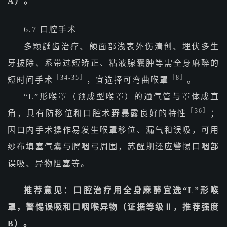
A）。
6.7 口腔手术
多颗龋齿治疗、颌面部浅表外伤清创、埋伏多生
牙拔除、系带过短矫正、粘液腺囊肿等需全身麻醉的
［34-35］
［8］
短时间手术
，宜选择可弯曲喉罩
。
“L”形喉罩（预成型喉罩）的通气管与罩体成直
［36］
角，具有防移位和口腔术野暴露良好的特性
；
因口内手术操作易发生喉罩移位、漏气和误吸，可用
纱布填塞气囊与腭咽弓周围，苏醒期还应警惕口咽部
误吸、异物阻塞等。
推荐意见：口腔治疗用全身麻醉宜选“L”形喉
罩，警惕误吸和口咽喉异物（证据等级Ⅱ，推荐强度
B）。