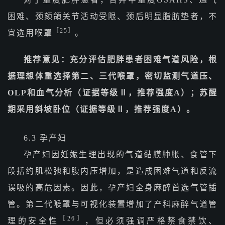
困难、颈颏頜关节活动受限、颈后明显脂肪垫者，不
［25］
宜选用喉罩
。
推荐意见：充分评估肥胖患者困难气道风险，根
据理想体重选择第二、三代喉罩，密切监测气道压、
OLP和血气分析（证据等级Ⅱ，推荐强度A）；苏醒
期采用斜坡卧位（证据等级Ⅱ，推荐强度A）。
6.3 孕产妇
孕产妇因妊娠生理出现的气道黏膜肿胀、食管下
段括约肌松弛和腹内压增加，是造成困难气道和反流
误吸的高危因素。因此，孕产妇全身麻醉首选气管插
管。第二代喉罩与可视化装置增加了产科麻醉气道管
［26］
理的安全性
，但必须强调严格禁食禁饮、