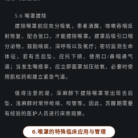
5.6 喉罩拔除
拔除喉罩前应充分吸氧，患者清醒、咳嗽吞咽反
射恢复、配合张口，才能拔除喉罩。拔罩后吸引口咽
分泌物，鼓励咳痰，深呼吸以及氧疗；密切监测生命
体征，若有舌后坠，应托下颌、使用口/鼻咽通气
道；当发生喉痉挛，应立即面罩加压给氧、必要时使
用肌松药和建立紧急气道。
值得注意的是，深麻醉下拔除喉罩常出现舌后
坠，浅麻醉时常伴呛咳、咬管等。因此，苏醒期需要
有经验的医护人员进行床旁观察。
6.喉罩的特殊临床应用与管理