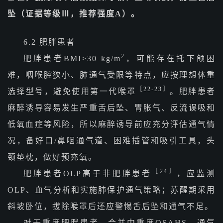
坠（证据等级Ⅲ，推荐强度A）。
6.2 肥胖患者
2
肥胖患者BMI>30 kg/m
，可能存在托下颌困
难，咽喉腔狭小、肺通气受限等特点，应按理想体重
［22-23］
选择型号，避免使用第一代喉罩
。肥胖患者
麻醉诱导容易发生严重舌后坠、胃胀气、反流误吸和
低氧血症等风险，所以麻醉诱导前应充分评估通气情
况，备好口/鼻咽通气道、困难插管和吸引工具，头
颈垫枕，做好预充氧。
［24］
肥胖患者OLP高于非肥胖患者
，应监测
OLP、血气分析和实施肺保护通气策略；苏醒期采用
斜坡卧位，拔除喉罩后还应警惕舌后坠和通气不足。
对于重度肥胖患者，合并中重度OSAHS、通气