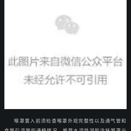
喉罩置入前须检查喉罩外观完整性以及通气管和
食管引流管的通畅情况。推荐水溶性凝胶涂抹喉罩尖