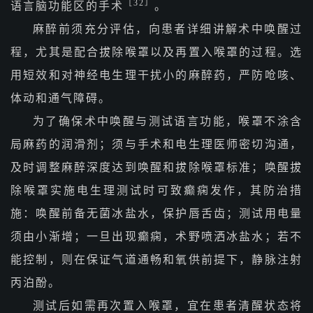
［32］
语言脑功能区的手术
。
麻醉前须充分评估，向患者详细讲解术中唤醒过
程，尤其是配合拔除喉罩以及再置入喉罩的过程。选
用短效和对神经电生理干扰小的麻醉药，严防呛咳、
体动和通气障碍。
为了确保术中唤醒与测试语言功能，喉罩不涂含
局麻药的润滑剂；须与手术和电生理医师密切沟通，
及时调整麻醉深度达到唤醒和拔除喉罩标准；唤醒拔
除喉罩实施电生理测试时可致癫痫发作，其防治措
施：唤醒前备无菌冰盐水，保护唇舌齿；测试用电量
须由小渐增；一旦出现癫痫，术野喷洒冰盐水；若不
能控制，则在保证气道通畅和氧供前提下，静脉注射
丙泊酚。
测试后如需再次置入喉罩，宜在患者清醒状态将