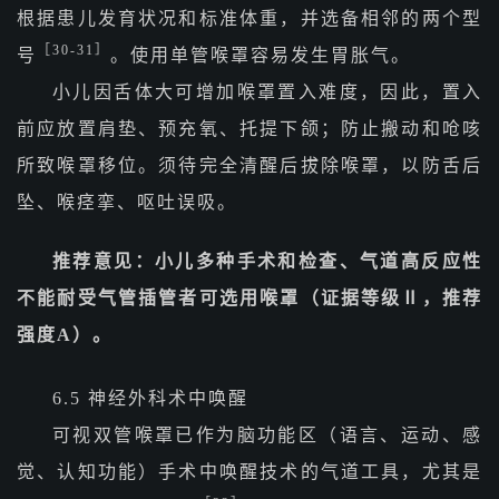
根据患儿发育状况和标准体重，并选备相邻的两个型
［30-31］
号
。使用单管喉罩容易发生胃胀气。
小儿因舌体大可增加喉罩置入难度，因此，置入
前应放置肩垫、预充氧、托提下颌；防止搬动和呛咳
所致喉罩移位。须待完全清醒后拔除喉罩，以防舌后
坠、喉痉挛、呕吐误吸。
推荐意见：小儿多种手术和检查、气道高反应性
不能耐受气管插管者可选用喉罩（证据等级Ⅱ，推荐
强度A）。
6.5 神经外科术中唤醒
可视双管喉罩已作为脑功能区（语言、运动、感
觉、认知功能）手术中唤醒技术的气道工具，尤其是