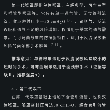
第一代喉罩即指单管喉罩，有经典型、可弯曲型
和插管型喉罩等。它只有单一通气管，无食管引流
［4］
管，喉罩密封压小于20 cmH
O
，胃胀气、反流
2
误吸和通气不足的风险增加，仅适用于基本的通气需
求。而可弯曲喉罩的防扭折特性，适用于反流误吸低
［7-8］
风险的面颈部手术麻醉
。
推荐意见：单管喉罩适用于反流误吸风险较小的
短时间手术，可弯曲喉罩适用于面颈部手术（证据等
级Ⅱ，推荐强度A）。
4.2 第二代喉罩
在第一代喉罩基础上增加了食管引流管，也称双
管喉罩。喉罩密封压可达30 cmH
O，经食管引流管
2