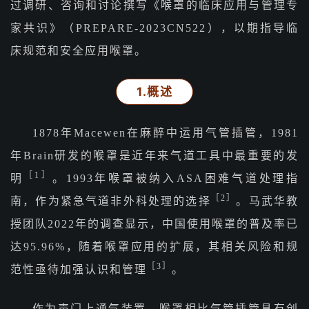
过调研、咨询和讨论撰写《喉罩的临床应用与管理专
家共识》（PREPARE-2023CN522），以期指导临
床规范和安全应用喉罩。
1.概述
1878年Macewen在麻醉中运用气管插管，1981
年Brain研发的喉罩是近年来气道工具中最重要的发
［1］
明
。1993年喉罩被纳入ASA困难气道处理指
［
2］
南，作为紧急气道非外科处理的选择
。马武华教
授团队2022年的调查显示，中国使用喉罩的普及率已
达95.96%，随着喉罩应用的扩展，其相关风险和规
［3］
范性亟待加强认识和管理
。
作为声门上通气装置，喉罩相比气管插管具有创