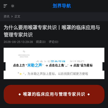
划界导航


资讯
正文

为什么要用喉罩专家共识丨喉罩的临床应用与
管理专家共识
2026-06-25 13:29:28
阅读(
3
)
评论(0)
点击上方
蓝色字体
，关注我们
米勒之声
点击上方 “
”
→ 点击右上角
“
…
”
→ 点选“设为星标
“
★
”，
为米勒之声加上星标，以后找我们就更方便啦
喉罩的临床应用与管理专家共识