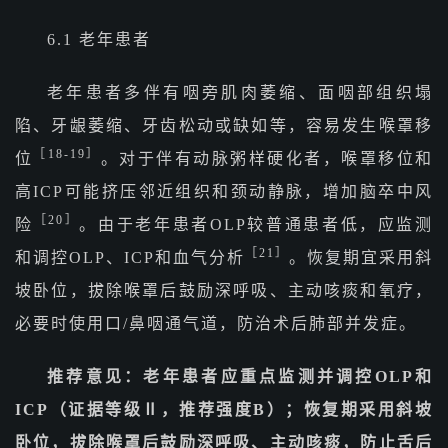
6.1 老年患者
老年患者多伴有咽旁肌肉萎缩、面咽部组织塌
陷、牙龈萎缩、牙齿松动或缺如等，容易发生喉罩移
［18-19］
位
。对于伴有动脉粥样硬化者，喉罩移位和
高ICP可能挤压邻近组织和颈动静脉，增加脑卒中风
［20］
险
。由于老年患者OLP较普通患者低，应监测
［21］
和调控OLP、ICP和血气分析
。恢复期宜采用斜
坡卧位，拔除喉罩后鼓励深呼吸、主动咳痰和氧疗，
必要时使用口/鼻咽通气道，防治术后肺部并发症。
推荐意见：老年患者应重点监测并调控OLP和
ICP（证据等级Ⅱ，推荐强度B）；恢复期采用斜坡
卧位，拔除喉罩后鼓励深呼吸、主动咳痰，防止舌后