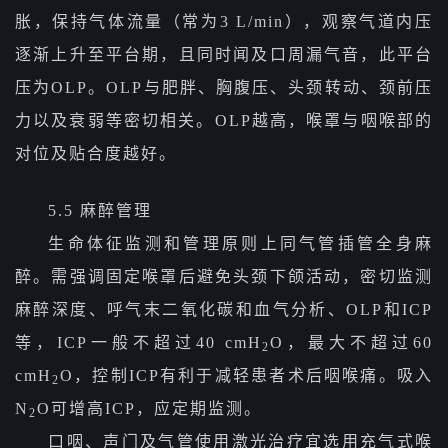
胀，保持气体流量（常为3 L/min），观察气道内压
逐渐上升至平台期，且同时闻及口周漏气音，此平台
压为OLP。OLP与肥胖、胸腹压、头颈转动、颈前压
力以及衰弱等密切相关。OLP越高，喉罩与咽喉部的
对位及贴合度越好。
5.5 麻醉管理
生命体征监测和管理原则上同气管插管全身麻
醉。需强调固定喉罩后避免头颈下颌活动，密切监测
麻醉深度、呼气末二氧化碳和血气分析、OLP和ICP
等，ICP一般不超过40 cmH
O，最大不超过60
2
cmH
O，控制ICP有利于减轻患者术后咽喉痛。吸入
2
N
O可增高ICP，应定期监测。
2
口咽、声门及气管使用激光治疗宜选用充气式喉