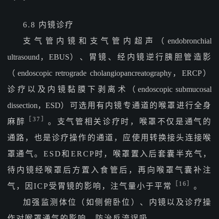
6.8 内镜诊疗
支气管内镜和支气管内超声（
endobronchial
ultrasound，EBUS
）、胃镜、经内镜逆行胰胆管造影
（
endoscopic retrograde cholangiopancreatography，ERCP
）
诊疗以及内镜黏膜下剥离术（
endoscopic submucosal
dissection，ESD
）可选用有内镜专通道的喉罩进行全身
［37］
麻醉
。支气管相关诊疗时，喉罩不仅是通气的
通路，也是诊疗操作的通道，应使用转换接头连接喉
罩通气。ESD和ERCP时，喉罩置入后套囊半充气，
待内镜经喉罩后方置入食管后，再向喉罩气囊补注
［16］
气，因ICP受胃镜的影响，注气量小于平常
。
加强监测体位（如侧俯卧位）、内镜以及诊疗操
作对喉罩通气的影响，防治反流误吸。