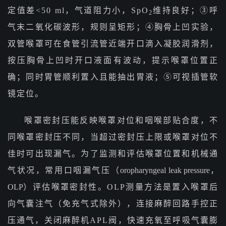
定值差<50 ml，气道阻力小，SpO
维持良好；③呼
2
气末二氧化碳波形，规则呈矩形；④胸骨上凹实验，
双管喉罩可在食管引流管近端开口滴入凝胶润滑剂，
按压胸骨上凹时开口液面有波动，提示喉罩位置正
确；同时胃管顺利置入且能抽出胃液；⑤可视插管软
镜定位。
喉罩密封压能反映喉罩对位和咽喉部贴合度，不
同喉罩密封压不同，当超过密封压上限或喉罩对位不
佳时可出现漏气。为了监测和评估喉罩位置和机械通
气状况，常用口咽漏气压（
oropharyngeal leak pressure，
OLP
）评估喉罩密封性。OLP测量方法是置入喉罩后
向气囊注气（免充气式除外），连接麻醉回路手控正
压通气，关闭麻醉机APL阀，快速充氧至呼吸气囊膨