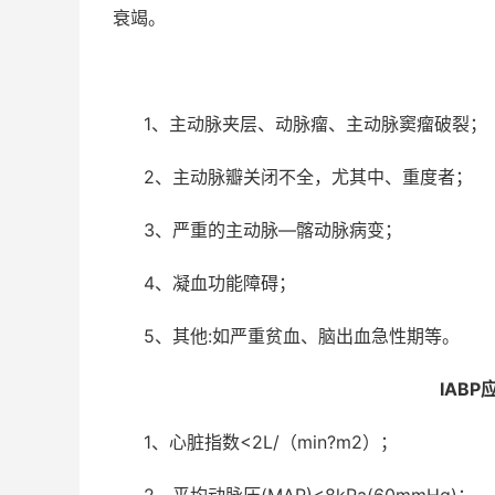
衰竭。
1
、主动脉夹层、动脉瘤、主动脉窦瘤破裂；
2
、主动脉瓣关闭不全，尤其中、重度者；
3
、严重的主动脉
—
髂动脉病变；
4
、凝血功能障碍；
5
、其他
:
如严重贫血、脑出血急性期等。
IABP
1
、心脏指数
<2L/
（
min?m2
）；