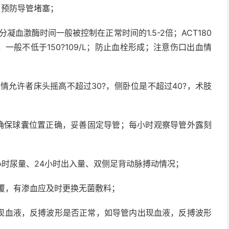
，预防导管堵塞；
分凝血激酶时间一般被控制在正常时间的
1.5-2
倍；
ACT180
，一般不低于
150?109/L
；防止血栓形成；注意伤口出血情
病情允许者床头摇高不超过
30?
，侧卧位是不超过
40?
，术肢
确保球囊位置正确，妥善固定导管；每小时观察导管外露刻
小时尿量、
24
小时出入量、双侧足背动脉搏动情况；
覆，有渗血应及时更换无菌敷料；
现血液，反搏波形是否正常，如导管内出现血液，反搏波形