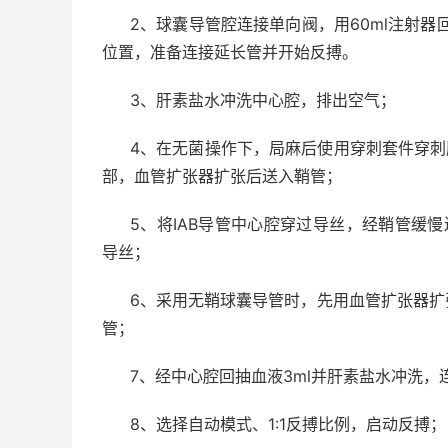
2
、球囊导管腔连接单向阀，用
60ml
注射器
位置，准备连接延长管并开始反搏。
3
、肝素盐水冲洗中心腔，排出空气；
4
、在无菌操作下，局麻后使用穿刺套件穿刺
部，血管扩张器扩张后送入鞘管；
5
、将
IAB
导管中心腔穿过导丝，经鞘管缓慢
导丝；
6
、采用无鞘球囊导管时，先用血管扩张器扩
管；
7
、经中心腔回抽血液
3ml
并肝素盐水冲洗，
8
、选择自动模式、
1:1
反搏比例，启动反搏；