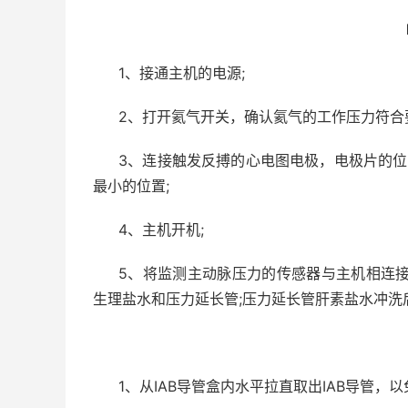
1
、接通主机的电源
;
2
、打开氦气开关，确认氦气的工作压力符合
3
、连接触发反搏的心电图电极，电极片的位
最小的位置
;
4
、主机开机
;
5
、将监测主动脉压力的传感器与主机相连
生理盐水和压力延长管
;
压力延长管肝素盐水冲洗
1
、从
IAB
导管盒内水平拉直取出
IAB
导管，以