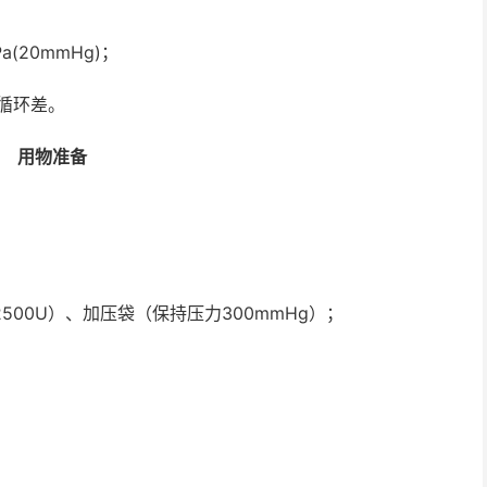
Pa(20mmHg)
；
循环差。
用物准备
2500U
）、加压袋（保持压力
300mmHg
）；