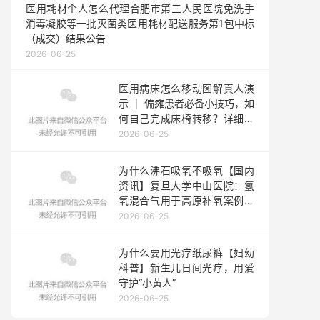
医用耗材个人怎么代理合肥市第三人民医院免洗手
消毒凝胶等一批灭菌类医用耗材配送服务第1包中标
（成交）结果公告
2026-06-25
医用病床怎么移动图解真人演
示 ｜ 偏瘫患者必备小技巧，如
何自己完成床椅转移？详细动
作演示！
2026-06-25
为什么沸石吸氧不吸氧【国内
资讯】复旦大学中山医院：氢
氧混合气用于高原补氧案例报
道
2026-06-25
为什么要用光疗纸尿裤【妇幼
科普】新生儿日间光疗，用爱
守护“小黄人”
2026-06-25