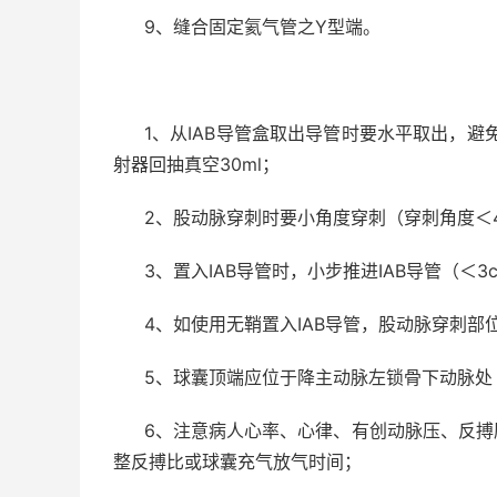
9
、缝合固定氦气管之
Y
型端。
1
、从
IAB
导管盒取出导管时要水平取出，避
射器回抽真空
30ml
；
2
、股动脉穿刺时要小角度穿刺（穿刺角度＜
3
、置入
IAB
导管时，小步推进
IAB
导管（＜
3
4
、如使用无鞘置入
IAB
导管，股动脉穿刺部
5
、球囊顶端应位于降主动脉左锁骨下动脉处
6
、注意病人心率、心律、有创动脉压、反搏
整反搏比或球囊充气放气时间；