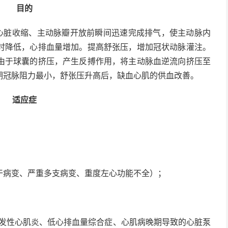
目的
心脏收缩、主动脉瓣开放前瞬间迅速完成排气，使主动脉内
时降低，心排血量增加。提高舒张压，增加冠状动脉灌注。
由于球囊的挤压，产生反搏作用，将主动脉血逆流向挤压至
期冠脉阻力最小，舒张压升高后，缺血心肌的供血改善。
适应症
干病变、严重多支病变、重度左心功能不全）；
发性心肌炎、低心排血量综合症、心肌病晚期导致的心脏泵