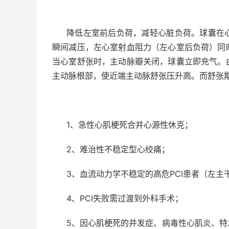
降低左室前后负荷，减轻心脏负荷。球囊在
瞬间减压，左心室射血阻力（左心室后负荷）同
当心室舒张时，主动脉瓣关闭，球囊立即充气。
主动脉根部，使近端主动脉舒张压升高。而舒张
1
、急性心肌梗死合并心源性休克；
2
、难治性不稳定型心绞痛；
3
、血流动力学不稳定的高危
PCI
患者（左主
4
、
PCI
失败需过渡到外科手术；
5
、因心肌梗死的并发症、病毒性心肌炎、特