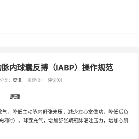
脉内球囊反搏（IABP）操作规范
分类：
资讯
阅读(
3
)
评论(0)
原理
放气，降低主动脉内舒张末压，减少左心室做功，降低后负
关闭时），球囊充气，增加舒张期冠脉灌注压力，增加心肌