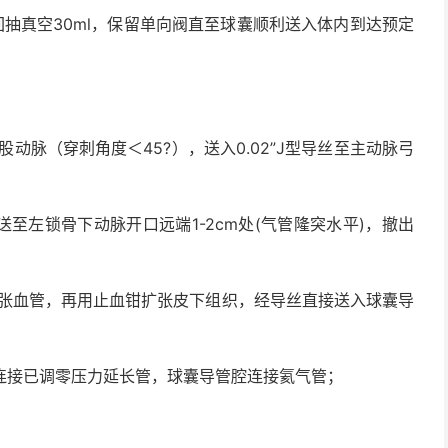
回抽真空
30ml
，保留单向阀直至球囊顺利送入体内到达预定
股动脉（穿刺角度＜
45?
），送入
0.02”J
型导丝至主动脉弓
送至左锁骨下动脉开口远端
1-2cm
处
(
气管隆突水平
)
，撤出
张血管，再用止血钳扩张皮下组织，经导丝直接送入球囊导
连接已调零压力延长管，球囊导管腔连接氦气管；