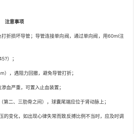
注意事项
免打折损坏导管；导管连接单向阀，通过单向阀，用
60ml
注
45?
）；
cm
），遇阻力回撤，避免导管打折；
位渗血严重，可置入止血装置；
（第二、三肋骨之间），球囊尾端应位于肾动脉上；
压的变化，如出现心律失常而致反搏比例不当时，应及时调