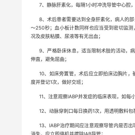
7
、静脉肝素化，每隔
1
小时冲洗导管中心腔
8
、术后患者需要达到全身肝素化，病人的部
～
250
秒；血小板计数同样也应当受到密切监测
况及皮肤粘膜、尿液等有无出血；
9
、严格卧床休息，适当限制术肢的活动，
伸直，避免屈曲；
10
、如床旁置管，术后应立即拍床边胸片，
度并登记
1
次，做好交班；
11
、注意观察
IABP
并发症的临床表现，如每
12
、动脉穿刺口每日换药
1
次，用透明敷料包
13
、
IABP
治疗期间应注意观察导管内是否出
消失，应立即停机并拔除
IAB
导管；