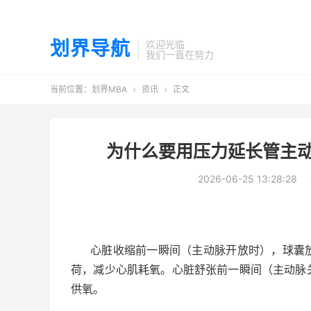
划界导航
欢迎光临
我们一直在努力
当前位置：
划界MBA
资讯
正文


为什么要用压力延长管主动
2026-06-25 13:28:28
心脏收缩前一瞬间（主动脉开放时），球囊
荷，减少心肌耗氧。心脏舒张前一瞬间（主动脉
供氧。