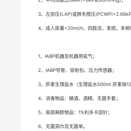
2
、平均动脉压
(MAP)<8kPa(60mmHg)
；
3
、左房压
(LAP)
或肺毛楔压
(PCWP)>2.66k
4
、成人尿量
<20ml/h
，四肢凉，发绀，末梢
1
、
IABP
机器及机器用氦气；
2
、
IABP
导管、穿刺包、压力传感器；
3
、肝素生理盐水（生理盐水
500ml
肝素钠
1
4
、消毒物品：碘酒、酒精、无菌手套；
5
、局部麻醉物品：
1%
利多卡因针；
6
、无菌洞巾及无菌单。