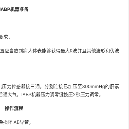
IABP
机器准备
要求，
置应当放到病人体表能够获得最大
R
波并且其他波形和伪波
接
;
压力传感器接三通，分别连接已加压至
300mmHg
的肝素
后通大气，
IABP
机器压力调零键按压
2
秒压力调零。
操作流程
免损坏
IAB
导管；