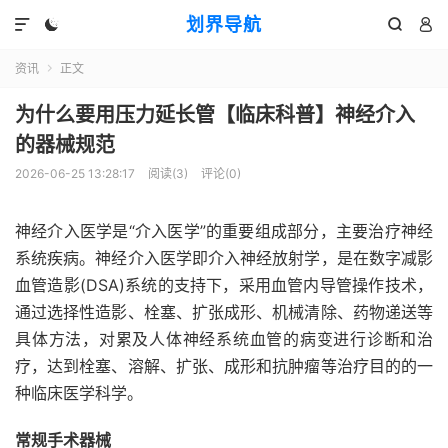
划界导航




资讯
正文

为什么要用压力延长管【临床科普】神经介入
的器械规范
2026-06-25 13:28:17
阅读(
3
)
评论(0)
神经介入医学是“介入医学”的重要组成部分，主要治疗神经
系统疾病。神经介入医学即介入神经放射学，是在数字减影
血管造影(DSA)系统的支持下，采用血管内导管操作技术，
通过选择性造影、栓塞、扩张成形、机械清除、药物递送等
具体方法，对累及人体神经系统血管的病变进行诊断和治
疗，达到栓塞、溶解、扩张、成形和抗肿瘤等治疗目的的一
种临床医学科学。
常规手术器械