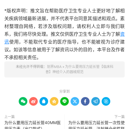
*版权声明：推文旨在帮助医疗卫生专业人士更好地了解相
关疾病领域最新进展，并不代表平台同意其描述和观点。素
材整理自网络，若涉及版权问题，请权利人立即与我们联
系，我们将尽快处理。推文仅供医疗卫生专业人士为了解
资
讯
使用，不能取代专业的医疗指导，也不能被视为诊疗建
议。如该等信息被用于了解资讯以外的目的，本平台及作者
不承担相关责任。
未经允许不得转载：
划界MBA
»
为什么要用压力延长管【临床科
普】神经介入的器械规范
分享到









上一篇
下一篇
为什么要用压力延长管40MM医
为什么要用压力延长管一次性使
用压力表（出口款式）
用压力延长管、注射器全省性联