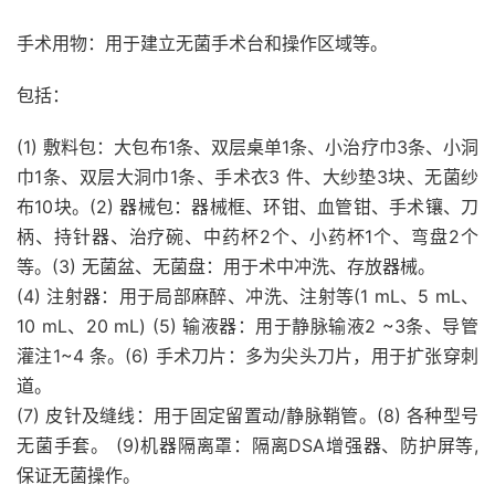
手术用物：用于建立无菌手术台和操作区域等。
包括：
(1) 敷料包：大包布1条、双层桌单1条、小治疗巾3条、小洞
巾1条、双层大洞巾1条、手术衣3 件、大纱垫3块、无菌纱
布10块。(2) 器械包：器械框、环钳、血管钳、手术镶、刀
柄、持针器、治疗碗、中药杯2个、小药杯1个、弯盘2个
等。(3) 无菌盆、无菌盘：用于术中冲洗、存放器械。
(4) 注射器：用于局部麻醉、冲洗、注射等(1 mL、5 mL、
10 mL、20 mL) (5) 输液器：用于静脉输液2 ~3条、导管
灌注1~4 条。(6) 手术刀片：多为尖头刀片，用于扩张穿刺
道。
(7) 皮针及缝线：用于固定留置动/静脉鞘管。(8) 各种型号
无菌手套。 (9)机器隔离罩：隔离DSA增强器、防护屏等,
保证无菌操作。