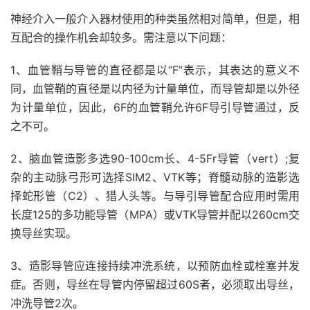
神经介入一般介入器材使用的种类虽然相对简单，但是，相
互配合的操作机会却较多。需注意以下问题：
1、血管鞘与导管的直径都是以“F”表示，其表达的意义不
同，血管鞘的直径是以内径为计量单位，而导管却是以外径
为计量单位，因此，6F的血管鞘允许6F导引导管通过，反
之不可。
2、脑血管造影多选90-100cm长、4-5Fr导管（vert）;复
杂的主动脉弓形可选择SIM2、VTK等；脊髓动脉的造影选
择蛇形管（C2）、猎人头等。与导引导管配合应用时需用
长度125的多功能导管（MPA）或VTK导管并配以260cm交
换导丝实现。
3、造影导管应连接持续冲洗系统，以预防血栓或栓塞并发
症。否则，导丝在导管内停留超过60S者，必须取出导丝，
冲洗导管2次。