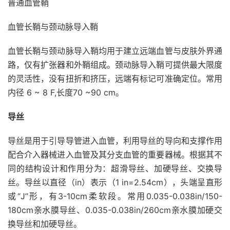
普通血管鞘
血管长鞘与颈动脉导入鞘
血管长鞘与颈动脉导入鞘均用于建立远端血管与皮肤外界通
路，仅有扩张器和外鞘组成。颈动脉导入鞘可提供最大限度
的灵活性，没有扭折和挤压，远端有标记可准确定位。常用
内径 6 ~ 8 F,长度70 ~90 cm。
导丝
导丝是用于引导导管进入血管，利用导丝的导向和支撑作用
配合介入器械进入血管及其分支血管的重要器械。根据其不
同的结构设计和作用分为：超滑导丝、加硬导丝、交换导
丝。导丝以直径（in）表示（1 in=2.54cm），头端呈直形
或“J”形，有3-10cm柔软段。常用0.035-0.038in/150-
180cm亲水膜导丝、0.035-0.038in/260cm亲水膜加硬交
换导丝和加硬导丝。