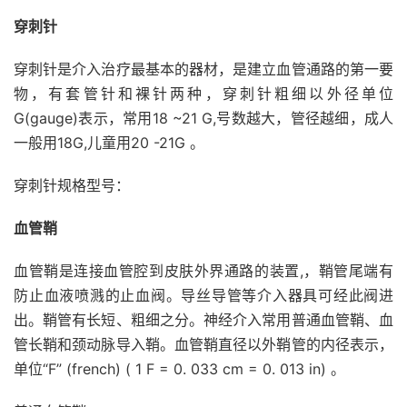
穿刺针
穿刺针是介入治疗最基本的器材，是建立血管通路的第一要
物，有套管针和裸针两种，穿刺针粗细以外径单位
G(gauge)表示，常用18 ~21 G,号数越大，管径越细，成人
一般用18G,儿童用20 -21G 。
穿刺针规格型号：
血管鞘
血管鞘是连接血管腔到皮肤外界通路的装置,，鞘管尾端有
防止血液喷溅的止血阀。导丝导管等介入器具可经此阀进
出。鞘管有长短、粗细之分。神经介入常用普通血管鞘、血
管长鞘和颈动脉导入鞘。血管鞘直径以外鞘管的内径表示，
单位“F” (french) ( 1 F = 0. 033 cm = 0. 013 in) 。