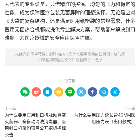
为代表的专业设备，凭借精准的控温、均匀的压力和稳定的
性能，成为保障医疗包装无菌屏障的理想选择。无论是应对
顶头袋的复杂结构，还是满足医用纸塑袋的常规需求，仕冬
医用无菌热合机都能提供专业解决方案，帮助客户解决封口
难题，为医疗器械的安全应用保驾护航。
未经允许不得转载：
划界MBA
»
为什么要用医用封口机顶头袋与医
用纸塑袋的区别及封口设备的专业选择
分享到









上一篇
下一篇
为什么要用医用封口机脉动真空
为什么要用压力延长管40MM医
灭菌器、全自动清洗消毒器、医
用压力表（出口款式）
用封口机采购项目公开招标招标
公告