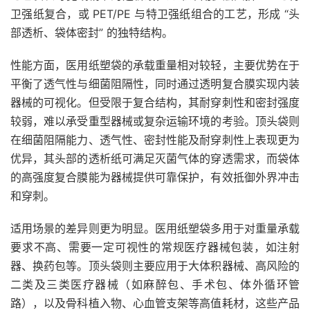
卫强纸复合，或 PET/PE 与特卫强纸组合的工艺，形成 “头
部透析、袋体密封” 的独特结构。
性能方面，医用纸塑袋的承载重量相对较轻，主要优势在于
平衡了透气性与细菌阻隔性，同时通过透明复合膜实现内装
器械的可视化。但受限于复合结构，其耐穿刺性和密封强度
较弱，难以承受重型器械或复杂运输环境的考验。顶头袋则
在细菌阻隔能力、透气性、密封性能及耐穿刺性上表现更为
优异，其头部的透析纸可满足灭菌气体的穿透需求，而袋体
的高强度复合膜能为器械提供可靠保护，有效抵御外界冲击
和穿刺。
适用场景的差异则更为明显。医用纸塑袋多用于对重量承载
要求不高、需要一定可视性的常规医疗器械包装，如注射
器、换药包等。顶头袋则主要应用于大体积器械、高风险的
二类及三类医疗器械（如麻醉包、手术包、体外循环管
路），以及骨科植入物、心血管支架等高值耗材，这些产品