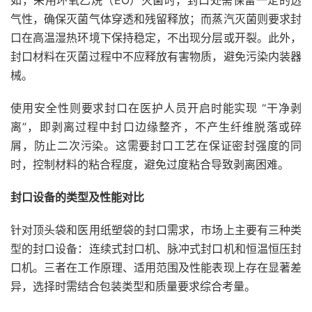
如，采用环氧乙烷（EO）灭菌时，封口处需保留一定的透
气性，确保灭菌气体穿透和残留释放；而蒸汽灭菌则要求封
口在高温湿热环境下保持稳定，不出现分层或开裂。此外，
封口材料在灭菌过程中不应释放有害物质，避免污染内装器
械。
使用安全性则要求封口在医护人员开启时能实现 “干净剥
离”，即剥离过程中封口边缘整齐，不产生纤维脱落或碎
屑，防止二次污染。这需要封口工艺在保证密封强度的同
时，控制材料的粘合程度，避免过度粘合导致剥离困难。
封口设备的类型及性能对比
针对顶头袋和医用纸塑袋的封口需求，市场上主要有三种类
型的封口设备：连续式封口机、脉冲式封口机和恒温恒压封
口机。三者在工作原理、适用范围及性能表现上存在显著差
异，选择时需结合包装类型和质量要求综合考量。