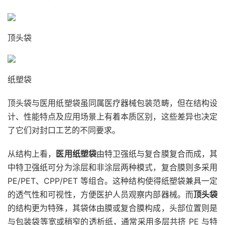
顶头袋
纸塑袋
顶头袋与医用纸塑袋虽同属医疗器械包装范畴，但在结构设
计、性能特点及应用场景上有着本质区别，这些差异也决定
了它们对封口工艺的不同要求。
从结构上看，
医用纸塑袋
由特卫强纸与复合膜复合而成，其
中特卫强纸可分为涂层和非涂层两种模式，复合膜则多采用
PE/PET、CPP/PET 等组合。这种结构使得纸塑袋兼具一定
的透气性和可视性，方便医护人员观察内部器械。而
顶头袋
的结构更为特殊，其袋体由膜或复合膜构成，头部位置则是
与包装袋等宽或稍窄的透析纸，通常采用多层共挤 PE 与特