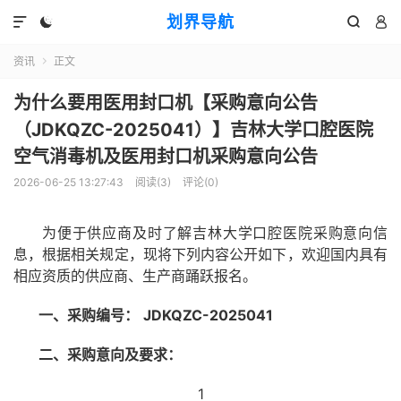
划界导航




资讯
正文

为什么要用医用封口机【采购意向公告
（JDKQZC-2025041）】吉林大学口腔医院
空气消毒机及医用封口机采购意向公告
2026-06-25 13:27:43
阅读(
3
)
评论(0)
为便于供应商及时了解吉林大学口腔医院采购意向信
息，根据相关规定，现将下列内容公开如下，欢迎国内具有
相应资质的供应商、生产商踊跃报名。
一、
采购编号：
JDKQZC-202
5041
二、
采购意向
及要求
：
1