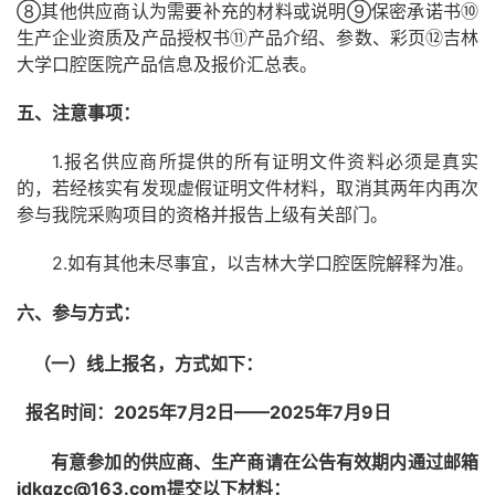
⑧其他供应商认为需要补充的材料或说明⑨保密承诺书⑩
生产企业资质及产品授权书⑪产品介绍、参数、彩页⑫吉林
大学口腔医院产品信息及报价汇总表。
五、注意事项：
1.报名供应商所提供的所有证明文件资料必须是真实
的，若经核实有发现虚假证明文件材料，取消其两年内再次
参与我院采购项目的资格并报告上级有关部门。
2.如有其他未尽事宜，以吉林大学口腔医院解释为准。
六、参与方式：
（一）线上报名，方式如下：
报名时间：
202
5
年
7月2
——202
5
年
7
月
9
日
日
有意参加的供应商、生产商请在公告有效期内通过邮箱
jdkq
zc
@163
.com
提交以下材料：