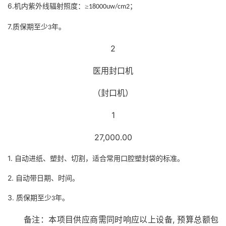
6.
机内紫外线辐射照度：≥
；
18000uw/cm2
7.
质保期至少
年。
3
2
医用封口机
（封口机）
1
27,000.00
1.
自动进纸、塑封、切割，适合常用口腔塑封袋的标准。
2.
自动带日期、时间。
3.
质保期至少
年。
3
备注：本项目
供应商需同时响应以上设备
,
预算总额包