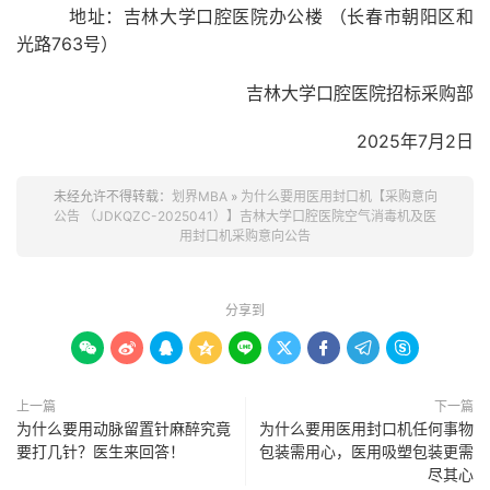
地址：吉林大学口腔医院办公楼
（长春市朝阳区和
763号）
光路
吉林大学
口腔医院招标采购部
202
5
年
7
月
2
日
未经允许不得转载：
划界MBA
»
为什么要用医用封口机【采购意向
公告 （JDKQZC-2025041）】吉林大学口腔医院空气消毒机及医
用封口机采购意向公告
分享到









上一篇
下一篇
为什么要用动脉留置针麻醉究竟
为什么要用医用封口机任何事物
要打几针？医生来回答！
包装需用心，医用吸塑包装更需
尽其心