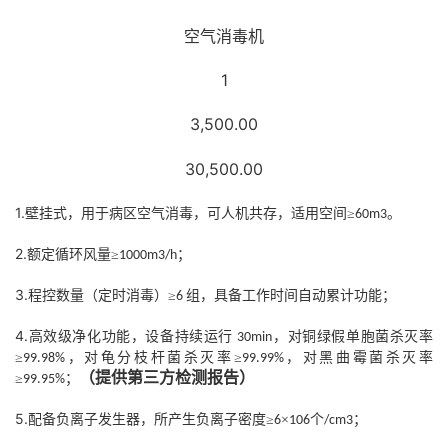
空气消毒机
1
3,500.00
30,500.00
1.
壁挂式，用于病区空气消毒，可人机共存，适用空间≥
。
60m3
2.
额定循环风量≥
；
1000m3/h
3.
程控数量（定时消毒）≥
组，具备工作时间自动累计功能；
6
4.
高效级净化功能，设备持续运行
，对铜绿假单胞菌杀灭率
30min
≥
，对龟分枝杆菌杀灭率≥
，对黑曲霉菌杀灭率
99.98%
99.99%
（提供第三方检测报告）
≥
；
99.95%
5.
配备负离子发生器，所产生负离子密度≥
×
个
；
6
106
/cm3