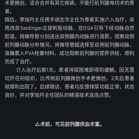
术更微创，适合合并有其它疾病，不能行前列腺电切术的患
者。
随后，李旭丹主任携手胡志华主任为患者实施介入治疗，采
用改良Seldinger法穿刺股动脉，在DSA引导下经动脉自然
腔道，将微导管分别送达双侧髂内动脉进行造影，观察双侧
前列腺动脉分布情况，将微导管超选择至双侧前列腺动脉，
准确置入PVA栓塞材料，成功阻断前列腺的营养供给，顺利
完成了治疗。
介入治疗后第1天，患者排尿困难即得到缓解。因无需
切开任何组织，比传统前列腺微创手术更微创，2天后患者
就顺利出院了。后续随访，患者均反馈排尿功能正常，状态
良好，并对李旭丹主任团队的精湛技术连连点赞。
△术前，可见前列腺供血丰富。