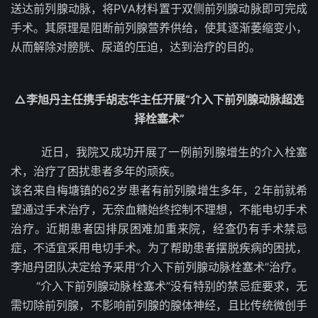
送达前列腺动脉，将PVA材料置于双侧前列腺动脉即可完成
手术。其原理是阻断前列腺营养供给，使其逐渐萎缩变小，
从而解除对膀胱、尿道的压迫，达到治疗的目的。
△李旭丹主任携手胡志华主任开展“介入下前列腺动脉超选
择栓塞术”
近日，我院又成功开展了一例前列腺增生的介入栓塞
术，治疗了困扰患者多年的顽疾。
该名来自梅塘镇的62岁患者有前列腺增生多年，2年前就希
望通过手术治疗，无奈血糖始终控制不理想，不能电切手术
治疗。近期患者因排尿困难加重来院，经查仍有手术禁忌
症，不适宜采用电切手术。为了帮助患者摆脱疾病的困扰，
李旭丹团队决定给予采用“介入下前列腺动脉栓塞术”治疗。
“介入下前列腺动脉栓塞术”没有特别的禁忌症要求，无
需切除前列腺，不影响前列腺的腺体神经，且比传统微创手