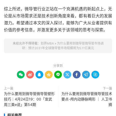
综上所述，微导管行业正站在一个充满机遇的新起点上，无
论是从市场需求还是技术创新角度来看，都有着巨大的发展
潜力。希望通过本文的深入探讨，能够为广大从业者提供有
价值的参考信息，并激发更多关于该领域的思考与探索。
未经允许不得转载：
划界MBA
»
为什么要用到微导管微导管市场调
研：预计2031年全球微导管市场规模将为5.11亿美元
分享到









上一篇
下一篇
为什么要用到微导管微导管塑形
为什么要用到微导管微导管技术
技巧｜4月24日19：00「宣武
要点-颅内动静脉畸形 ｜ 人卫书
周三美e说」第54期
摘
相关推荐