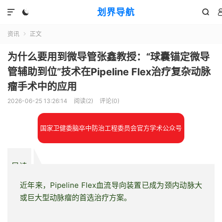
划界导航



资讯
正文

为什么要用到微导管张鑫教授：“球囊锚定微导
管辅助到位”技术在Pipeline Flex治疗复杂动脉
瘤手术中的应用
2026-06-25 13:26:14
阅读(
2
)
评论(0)
国家卫健委脑卒中防治工程委员会官方学术公众号
导读
近年来，Pipeline Flex血流导向装置已成为颈内动脉大
或巨大型动脉瘤的首选治疗方案。