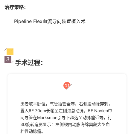
治疗策略：
Pipeline Flex血流导向装置植入术
3
手术过程：
01
患者取平卧位，气管插管全麻，右侧股动脉穿刺，
置入6F 70cm长鞘至左侧颈总动脉，5F Navien中
间导管在Marksman引导下超选至动脉瘤近端，行
3D旋转造影显示：左侧颈内动脉海绵窦段大型血
栓性动脉瘤。