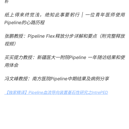
析
纸上得来终觉浅，绝知此事要躬行 | 一位青年医师使用
Pipeline的心路历程
张鹏教授：Pipeline Flex释放分步详解和要点（附完整释放
视频）
买买提力教授：新疆医大一附院Pipeline 一年随访结果和使
用体会
冯文峰教授：南方医院Pipeline中期结果及病例分享
【独家精译】Pipeline血流导向装置基石性研究之IntrePED