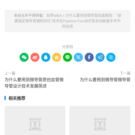
未经允许不得转载：
划界MBA
»
为什么要用到微导管张鑫教授：“球
囊锚定微导管辅助到位”技术在Pipeline Flex治疗复杂动脉瘤手术中
的应用
分享到









上一篇
下一篇
为什么要用到微导管原创血管微
为什么要用到微导管微导管
导管设计技术发展简述
相关推荐