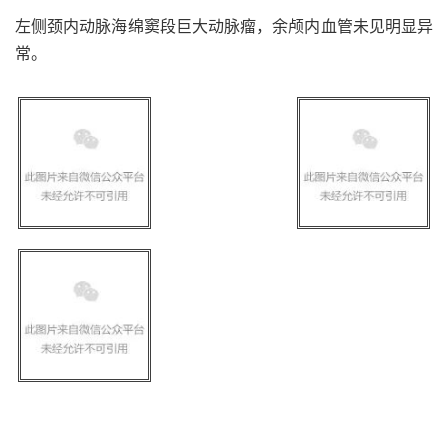
左侧颈内动脉海绵窦段巨大动脉瘤，余颅内血管未见明显异
常。