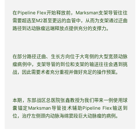
在Pipeline Flex开始释放前，Marksman支架导管往往
需要超选至M2甚至更远的血管中，从而为支架通过迂曲
路径到达动脉瘤远端释放点提供充分的支撑力。
在部分路径迂曲、生长方向位于大弯侧的大型宽颈动脉
瘤病例中，支架导管的到位和支架的输送往往会遇到挑
战，因此需要术者充分重视并做好充足的操作预案。
本期，东部战区总医院张鑫教授为我们带来一例使用球
囊锚定Marksman导管技术辅助Pipeline Flex输送到
位，治疗左侧颈内动脉海绵窦段巨大动脉瘤的病例。